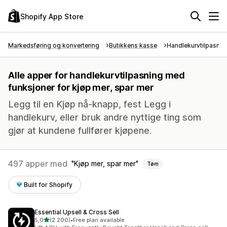
Shopify App Store
Markedsføring og konvertering
Butikkens kasse
Handlekurvtilpasnin
Alle apper for handlekurvtilpasning med
funksjoner for kjøp mer, spar mer
Legg til en Kjøp nå-knapp, fest Legg i
handlekurv, eller bruk andre nyttige ting som
gjør at kundene fullfører kjøpene.
497 apper med
Kjøp mer, spar mer
Tøm
Built for Shopify
Essential Upsell & Cross Sell
av 5 stjerner
5,0
(2 200)
•
Free plan available
Totalt 2200 omtaler