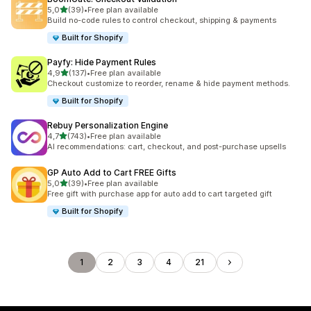
av 5 stjerner
5,0
(39)
•
Free plan available
Totalt 39 omtaler
Build no-code rules to control checkout, shipping & payments
Built for Shopify
Payfy: Hide Payment Rules
av 5 stjerner
4,9
(137)
•
Free plan available
Totalt 137 omtaler
Checkout customize to reorder, rename & hide payment methods.
Built for Shopify
Rebuy Personalization Engine
av 5 stjerner
4,7
(743)
•
Free plan available
Totalt 743 omtaler
AI recommendations: cart, checkout, and post-purchase upsells
GP Auto Add to Cart FREE Gifts
av 5 stjerner
5,0
(39)
•
Free plan available
Totalt 39 omtaler
Free gift with purchase app for auto add to cart targeted gift
Built for Shopify
1
2
3
4
21