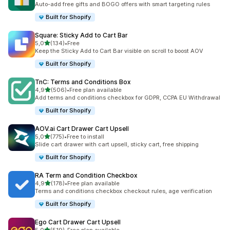
Auto-add free gifts and BOGO offers with smart targeting rules
Built for Shopify
Square: Sticky Add to Cart Bar
av 5 stjerner
5,0
(134)
•
Free
Totalt 134 omtaler
Keep the Sticky Add to Cart Bar visible on scroll to boost AOV
Built for Shopify
TnC: Terms and Conditions Box
av 5 stjerner
4,9
(506)
•
Free plan available
Totalt 506 omtaler
Add terms and conditions checkbox for GDPR, CCPA EU Withdrawal
Built for Shopify
AOV.ai Cart Drawer Cart Upsell
av 5 stjerner
5,0
(775)
•
Free to install
Totalt 775 omtaler
Slide cart drawer with cart upsell, sticky cart, free shipping
Built for Shopify
RA Term and Condition Checkbox
av 5 stjerner
4,9
(178)
•
Free plan available
Totalt 178 omtaler
Terms and conditions checkbox checkout rules, age verification
Built for Shopify
Ego Cart Drawer Cart Upsell
av 5 stjerner