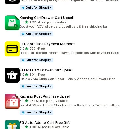
Lift AOV with Frequently Bought Together Upsell and Cross-sell
Built for Shopify
Kaching CartDrawer Cart Upsell
av 5 stjerner
5,0
(1 131)
•
Free plan available
Totalt 1131 omtaler
Boost your AOV: slide cart, upsell cart & free shipping bar
Built for Shopify
ETP Sort Hide Payment Methods
av 5 stjerner
5,0
(367)
•
Free
Totalt 367 omtaler
Hide, sort, reorder, rename payment methods with payment rules
Built for Shopify
Essent Cart Drawer Cart Upsell
av 5 stjerner
5,0
(801)
•
Free
Totalt 801 omtaler
Lift AOV via Slide Cart Upsell, Sticky Add to Cart, Reward Bar
Built for Shopify
Kaching Post Purchase Upsell
av 5 stjerner
5,0
(283)
•
Free plan available
Totalt 283 omtaler
Boost AOV via 1-click Checkout upsells & Thank You page offers
Built for Shopify
EG Auto Add to Cart Free Gift
av 5 stjerner
5,0
(1 001)
•
Free trial available
Totalt 1001 omtaler