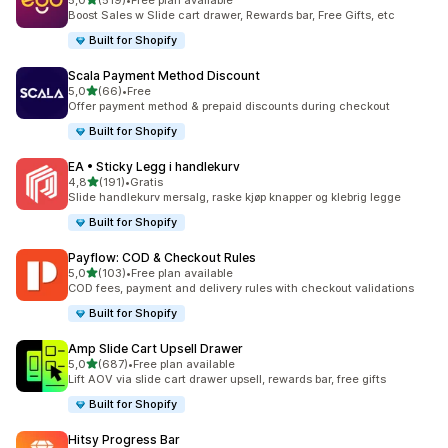
5,0
(519)
•
Free plan available
Totalt 519 omtaler
Boost Sales w Slide cart drawer, Rewards bar, Free Gifts, etc
Built for Shopify
Scala Payment Method Discount
av 5 stjerner
5,0
(66)
•
Free
Totalt 66 omtaler
Offer payment method & prepaid discounts during checkout
Built for Shopify
EA • Sticky Legg i handlekurv
av 5 stjerner
4,8
(191)
•
Gratis
Totalt 191 omtaler
Slide handlekurv mersalg, raske kjøp knapper og klebrig legge
Built for Shopify
Payflow: COD & Checkout Rules
av 5 stjerner
5,0
(103)
•
Free plan available
Totalt 103 omtaler
COD fees, payment and delivery rules with checkout validations
Built for Shopify
Amp Slide Cart Upsell Drawer
av 5 stjerner
5,0
(687)
•
Free plan available
Totalt 687 omtaler
Lift AOV via slide cart drawer upsell, rewards bar, free gifts
Built for Shopify
Hitsy Progress Bar