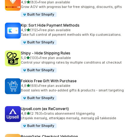
av 5 stjerner
4,9
(83)
•
Free plan available
Totalt 83 omtaler
Grow AOV with progress bar for free shipping, discounts, gifts
Built for Shopify
Kip: Sort Hide Payment Methods
av 5 stjerner
4,9
(112)
•
Free plan available
Totalt 112 omtaler
Take full control of payment methods with Kip customizations.
Built for Shopify
Shipy ‑ Hide Shipping Rules
av 5 stjerner
5,0
(133)
•
Free plan available
Totalt 133 omtaler
Control your shipping rates by multiple conditions at checkout
Built for Shopify
Fokkio Free Gift With Purchase
av 5 stjerner
4,8
(69)
•
Free plan available
Totalt 69 omtaler
Boost sales with auto-added gifts & products - smart targeting
Built for Shopify
Upsell.com (ex ReConvert)
av 5 stjerner
4,8
(2 783)
•
Gratis abonnement tilgjengelig
Totalt 2783 omtaler
Utsjekk mersalg, etterkjøps mersalg, mersalg på takkeside
Built for Shopify
BoomGate: Checkout Validation