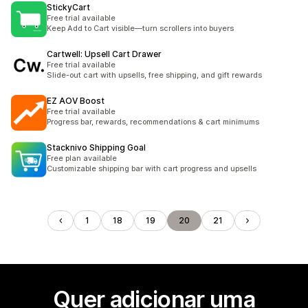
StickyCart
Free trial available
Keep Add to Cart visible—turn scrollers into buyers
Cartwell: Upsell Cart Drawer
Free trial available
Slide-out cart with upsells, free shipping, and gift rewards
EZ AOV Boost
Free trial available
Progress bar, rewards, recommendations & cart minimums
Stacknivo Shipping Goal
Free plan available
Customizable shipping bar with cart progress and upsells
1
18
19
20
21
Quer adicionar uma