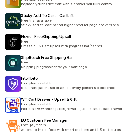
Replace your native cart with a drawer you fully control
Sticky Add To Cart ‑ CartLift
Free trial available
Sticky add-to-cart bar for higher product page conversions.
Elevio : FreeShipping Upsell
Free
Cross Sell & Cart Upsell with progress bar/banner
ShipReach Free Shipping Bar
Free
Shipping progress bar for your cart page
Intellibite
Free plan available
Be a transparent seller and fit every person's preference.
WT Cart Drawer ‑ Upsell & Gift
Free plan available
Increase AOV with upsells, rewards, and a smart cart drawer
EU Customs Fee Manager
From $9/month
Automate import fees with smart customs and HS code rules.