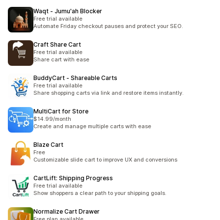
Waqt ‑ Jumu'ah Blocker
Free trial available
Automate Friday checkout pauses and protect your SEO.
Craft Share Cart
Free trial available
Share cart with ease
BuddyCart ‑ Shareable Carts
Free trial available
Share shopping carts via link and restore items instantly.
MultiCart for Store
$14.99/month
Create and manage multiple carts with ease
Blaze Cart
Free
Customizable slide cart to improve UX and conversions
CartLift: Shipping Progress
Free trial available
Show shoppers a clear path to your shipping goals.
Normalize Cart Drawer
Free plan available