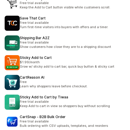
Free trial available
Keep the Add to Cart button visible while customers scroll.
Save That Cart
Free trial available
Turn first-time visitors into buyers with offers and a timer.
Shipping Bar A2Z
Free trial available
Show customers how close they are to a shipping discount
Sticky Add to Cart
$1.99/month
Grow w/ sticky add to cart bar, quick buy button & sticky cart
CartReason AI
Free
Learn why shoppers leave before checkout.
Sticky Add to Cart by Tiwaa
Free trial available
Keep Add to cart in view so shoppers buy without scrolling
CartSnap ‑ B2B Bulk Order
Free trial available
Bulk ordering with CSV uploads, templates, and reorders