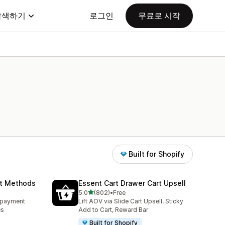
탐색하기
로그인
무료로 시작
Built for Shopify
nt Methods
Essent Cart Drawer Cart Upsell
별 5개 중
5.0
(802)
•
Free
총 리뷰 802개
e payment
Lift AOV via Slide Cart Upsell, Sticky
es
Add to Cart, Reward Bar
Built for Shopify