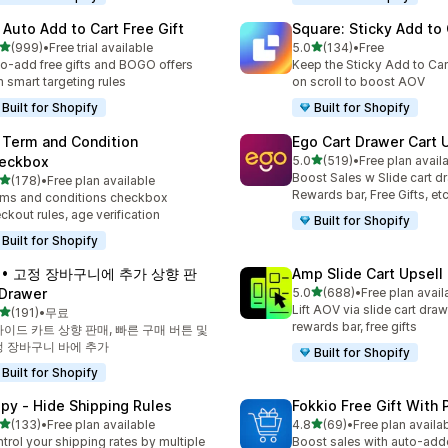
 Auto Add to Cart Free Gift
Square: Sticky Add to 
별 5개 중
별 5개 중
(999)
•
Free trial available
5.0
(134)
•
Free
리뷰 999개
총 리뷰 134개
o-add free gifts and BOGO offers
Keep the Sticky Add to Cart
h smart targeting rules
on scroll to boost AOV
Built for Shopify
Built for Shopify
 Term and Condition
Ego Cart Drawer Cart 
별 5개 중
eckbox
5.0
(519)
•
Free plan avail
총 리뷰 519개
Boost Sales w Slide cart d
별 5개 중
(178)
•
Free plan available
리뷰 178개
Rewards bar, Free Gifts, et
ms and conditions checkbox
ckout rules, age verification
Built for Shopify
Built for Shopify
A • 고정 장바구니에 추가 상향 판
Amp Slide Cart Upsell
별 5개 중
Drawer
5.0
(688)
•
Free plan avail
총 리뷰 688개
Lift AOV via slide cart draw
별 5개 중
(191)
•
무료
리뷰 191개
rewards bar, free gifts
이드 카트 상향 판매, 빠른 구매 버튼 및
 장바구니 바에 추가
Built for Shopify
Built for Shopify
ipy ‑ Hide Shipping Rules
Fokkio Free Gift With
별 5개 중
별 5개 중
(133)
•
Free plan available
4.8
(69)
•
Free plan availa
리뷰 133개
총 리뷰 69개
trol your shipping rates by multiple
Boost sales with auto-adde