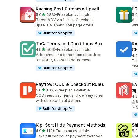
Kaching Post Purchase Upsell
EG
별 5개 중
5.0
(283)
•
Free plan available
5.0
총 리뷰 283개
총 
Boost AOV via 1-click Checkout
Aut
upsells & Thank You page offers
wit
Built for Shopify
TnC: Terms and Conditions Box
RA
별 5개 중
4.9
(506)
•
Free plan available
Ch
총 리뷰 506개
Add terms and conditions checkbox
4.9
총 
for GDPR, CCPA EU Withdrawal
Ter
che
Built for Shopify
Payflow: COD & Checkout Rules
E
별 5개 중
5.0
(103)
•
Free plan available
매 
총 리뷰 103개
COD fees, payment and delivery rules
4.8
총 
with checkout validations
슬라
고정
Built for Shopify
Kip: Sort Hide Payment Methods
Sh
별 5개 중
4.9
(112)
•
Free plan available
5.0
총 리뷰 112개
총 
Take full control of payment methods
Con