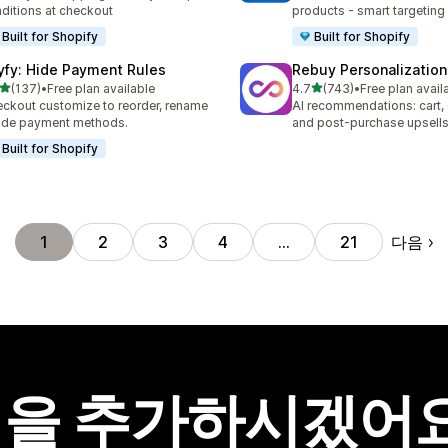
ditions at checkout
products - smart targeting
Built for Shopify
Built for Shopify
yfy: Hide Payment Rules
Rebuy Personalization
별 5개 중
별 5개 중
(137)
•
Free plan available
4.7
(743)
•
Free plan avail
리뷰 137개
총 리뷰 743개
ckout customize to reorder, rename
AI recommendations: cart,
ide payment methods.
and post-purchase upsell
Built for Shopify
다음
1
2
3
4
…
21
을 추가하시겠어