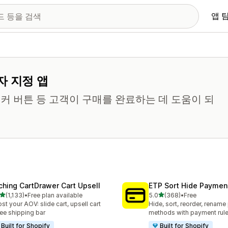
앱 
자 지정 앱
티커 버튼 등 고객이 구매를 완료하는 데 도움이 되
ching CartDrawer Cart Upsell
ETP Sort Hide Payme
별 5개 중
별 5개 중
(1,133)
•
Free plan available
5.0
(368)
•
Free
리뷰 1133개
총 리뷰 368개
st your AOV: slide cart, upsell cart
Hide, sort, reorder, renam
ree shipping bar
methods with payment rul
Built for Shopify
Built for Shopify