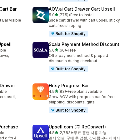
Cart Bar
AOV.ai Cart Drawer Cart Upsell
별 5개 중
5.0
(775)
•
Free to install
총 리뷰 775개
 Bar visible
Slide cart drawer with cart upsell, sticky
cart, free shipping
Built for Shopify
Upsell
Scala Payment Method Discount
별 5개 중
able
5.0
(66)
•
Free
총 리뷰 66개
rawer,
Offer payment method & prepaid
c
discounts during checkout
Built for Shopify
 Drawer
Hitsy Progress Bar
별 5개 중
able
4.9
(83)
•
Free plan available
총 리뷰 83개
er upsell,
Grow AOV with progress bar for free
shipping, discounts, gifts
Built for Shopify
 Purchase
Upsell.com (구 ReConvert)
별 5개 중
ble
4.8
(2,783)
•
무료 플랜 사용 가능
총 리뷰 2783개
d gifts &
결제 업셀, 구매 후 업셀, 감사합니다 페이지