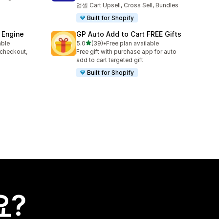
업셀 Cart Upsell, Cross Sell, Bundles
Built for Shopify
 Engine
GP Auto Add to Cart FREE Gifts
별 5개 중
able
5.0
(39)
•
Free plan available
총 리뷰 39개
 checkout,
Free gift with purchase app for auto
s
add to cart targeted gift
Built for Shopify
요?