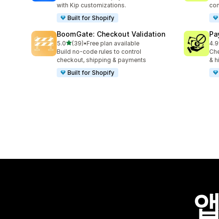
with Kip customizations.
con
Built for Shopify
BoomGate: Checkout Validation
Pa
별 5개 중
5.0
(39)
•
Free plan available
4.9
총 리뷰 39개
총 
Build no-code rules to control
Che
checkout, shipping & payments
& h
Built for Shopify
앱