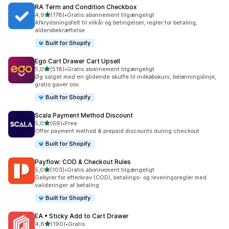
RA Term and Condition Checkbox
ud af 5 stjerner
4,9
(178)
•
Gratis abonnement tilgængeligt
178 anmeldelser i alt
Afkrydsningsfelt til vilkår og betingelser, regler for betaling,
aldersbekræftelse
Built for Shopify
Ego Cart Drawer Cart Upsell
ud af 5 stjerner
5,0
(518)
•
Gratis abonnement tilgængeligt
518 anmeldelser i alt
Øg salget med en glidende skuffe til indkøbskurv, belønningslinje,
gratis gaver osv.
Built for Shopify
Scala Payment Method Discount
ud af 5 stjerner
5,0
(66)
•
Free
66 anmeldelser i alt
Offer payment method & prepaid discounts during checkout
Built for Shopify
Payflow: COD & Checkout Rules
ud af 5 stjerner
5,0
(103)
•
Gratis abonnement tilgængeligt
103 anmeldelser i alt
Gebyrer for efterkrav (COD), betalings- og leveringsregler med
valideringer af betaling
Built for Shopify
EA • Sticky Add to Cart Drawer
ud af 5 stjerner
4,8
(190)
•
Gratis
190 anmeldelser i alt