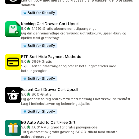
Løft din AOV med mersalg og krydssalg af produkter, der ofte købes
sammen
Built for Shopify
Kaching CartDrawer Cart Upsell
ud af 5 stjerner
5,0
(1.129)
•
Gratis abonnement tilgængeligt
1129 anmeldelser i alt
Øg din gennemsnitlige ordreværdi: udtrækskurv, upsell-kurv og
bjælke med gratis fragt
Built for Shopify
ETP Sort Hide Payment Methods
ud af 5 stjerner
5,0
(366)
•
Gratis
366 anmeldelser i alt
Skjul, sortér, omarranger og omdøb betalingsmetoder med
betalingsregler
Built for Shopify
Essent Cart Drawer Cart Upsell
ud af 5 stjerner
5,0
(801)
•
Gratis
801 anmeldelser i alt
Øg gennemsnitlig ordreværdi med mersalg i udtrækskurv, fastlåst
Læg i indkøbskurven og belønningsbjælke
Built for Shopify
EG Auto Add to Cart Free Gift
ud af 5 stjerner
5,0
(1.001)
•
Mulighed for gratis prøveperiode
1001 anmeldelser i alt
Tilføj automatisk gratis gaver og BOGO-tilbud med smarte
målretningsregler