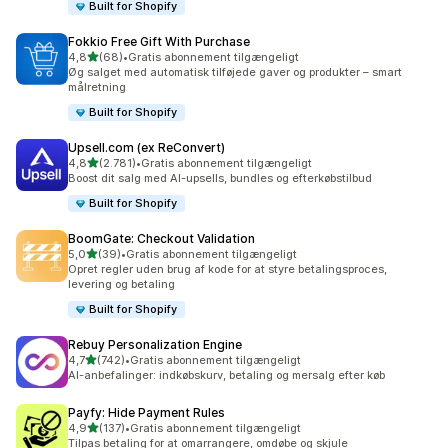
Built for Shopify
Fokkio Free Gift With Purchase
ud af 5 stjerner
4,8
(68)
•
Gratis abonnement tilgængeligt
68 anmeldelser i alt
Øg salget med automatisk tilføjede gaver og produkter – smart
målretning
Built for Shopify
Upsell.com (ex ReConvert)
ud af 5 stjerner
4,8
(2.781)
•
Gratis abonnement tilgængeligt
2781 anmeldelser i alt
Boost dit salg med AI-upsells, bundles og efterkøbstilbud
Built for Shopify
BoomGate: Checkout Validation
ud af 5 stjerner
5,0
(39)
•
Gratis abonnement tilgængeligt
39 anmeldelser i alt
Opret regler uden brug af kode for at styre betalingsproces,
levering og betaling
Built for Shopify
Rebuy Personalization Engine
ud af 5 stjerner
4,7
(742)
•
Gratis abonnement tilgængeligt
742 anmeldelser i alt
AI-anbefalinger: indkøbskurv, betaling og mersalg efter køb
Payfy: Hide Payment Rules
ud af 5 stjerner
4,9
(137)
•
Gratis abonnement tilgængeligt
137 anmeldelser i alt
Tilpas betaling for at omarrangere, omdøbe og skjule