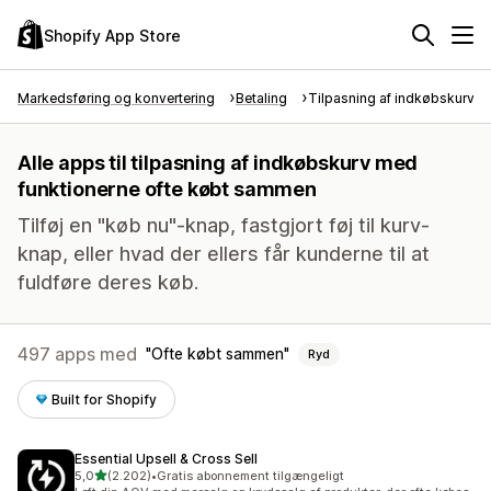
Shopify App Store
Markedsføring og konvertering
Betaling
Tilpasning af indkøbskurv
Alle apps til tilpasning af indkøbskurv med
funktionerne ofte købt sammen
Tilføj en "køb nu"-knap, fastgjort føj til kurv-
knap, eller hvad der ellers får kunderne til at
fuldføre deres køb.
497 apps med
Ofte købt sammen
Ryd
Built for Shopify
Essential Upsell & Cross Sell
ud af 5 stjerner
5,0
(2.202)
•
Gratis abonnement tilgængeligt
2202 anmeldelser i alt