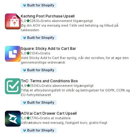
Built for Shopify
Kaching Post Purchase Upsell
ud af 5 stjerner
5,0
(283)
•
Gratis abonnement tilgængeligt
283 anmeldelser i alt
Øg din AOV via mersalg med 1 klik ved betaling og tilbud på
takkesiden
Built for Shopify
Square: Sticky Add to Cart Bar
ud af 5 stjerner
5,0
(134)
•
Gratis
134 anmeldelser i alt
Hold Sticky Add to Cart Bar synlig, når der scrolles, for at øge den
gennemsnitlige ordreværdi
Built for Shopify
TnC: Terms and Conditions Box
ud af 5 stjerner
4,9
(506)
•
Gratis abonnement tilgængeligt
506 anmeldelser i alt
Tilføj et afkrydsningsfelt til vilkår og betingelser for GDPR, CCPA og
EU-fortrydelsesret
Built for Shopify
AOV.ai Cart Drawer Cart Upsell
ud af 5 stjerner
5,0
(774)
•
Gratis at installere
774 anmeldelser i alt
Udtrækskurv med mersalg, fastgjort kurv, gratis fragt
Built for Shopify