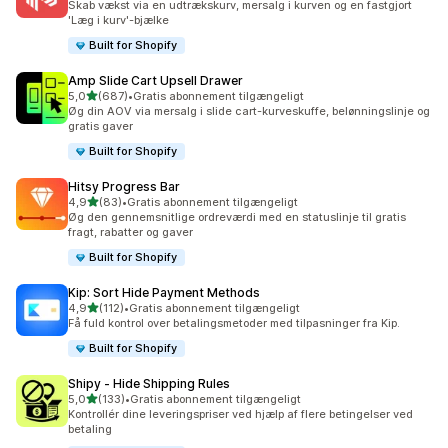
Skab vækst via en udtrækskurv, mersalg i kurven og en fastgjort
'Læg i kurv'-bjælke
Built for Shopify
Amp Slide Cart Upsell Drawer
ud af 5 stjerner
5,0
(687)
•
Gratis abonnement tilgængeligt
687 anmeldelser i alt
Øg din AOV via mersalg i slide cart-kurveskuffe, belønningslinje og
gratis gaver
Built for Shopify
Hitsy Progress Bar
ud af 5 stjerner
4,9
(83)
•
Gratis abonnement tilgængeligt
83 anmeldelser i alt
Øg den gennemsnitlige ordreværdi med en statuslinje til gratis
fragt, rabatter og gaver
Built for Shopify
Kip: Sort Hide Payment Methods
ud af 5 stjerner
4,9
(112)
•
Gratis abonnement tilgængeligt
112 anmeldelser i alt
Få fuld kontrol over betalingsmetoder med tilpasninger fra Kip.
Built for Shopify
Shipy ‑ Hide Shipping Rules
ud af 5 stjerner
5,0
(133)
•
Gratis abonnement tilgængeligt
133 anmeldelser i alt
Kontrollér dine leveringspriser ved hjælp af flere betingelser ved
betaling