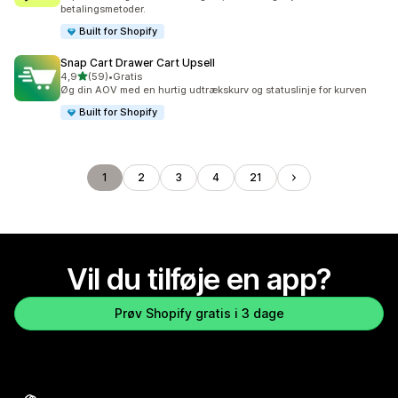
betalingsmetoder.
Built for Shopify
Snap Cart Drawer Cart Upsell
ud af 5 stjerner
4,9
(59)
•
Gratis
59 anmeldelser i alt
Øg din AOV med en hurtig udtrækskurv og statuslinje for kurven
Built for Shopify
1
2
3
4
21
Vil du tilføje en app?
Prøv Shopify gratis i 3 dage