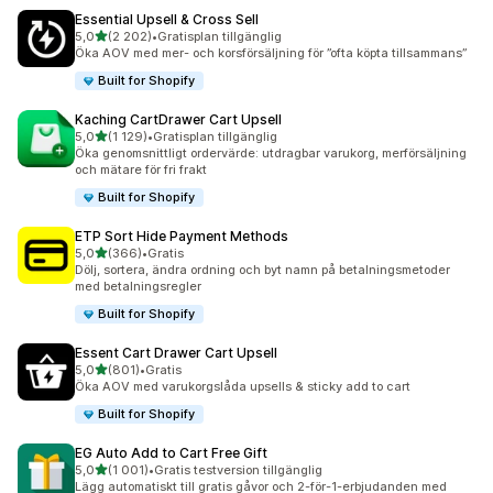
Essential Upsell & Cross Sell
av 5 stjärnor
5,0
(2 202)
•
Gratisplan tillgänglig
2202 recensioner totalt
Öka AOV med mer- och korsförsäljning för ”ofta köpta tillsammans”
Built for Shopify
Kaching CartDrawer Cart Upsell
av 5 stjärnor
5,0
(1 129)
•
Gratisplan tillgänglig
1129 recensioner totalt
Öka genomsnittligt ordervärde: utdragbar varukorg, merförsäljning
och mätare för fri frakt
Built for Shopify
ETP Sort Hide Payment Methods
av 5 stjärnor
5,0
(366)
•
Gratis
366 recensioner totalt
Dölj, sortera, ändra ordning och byt namn på betalningsmetoder
med betalningsregler
Built for Shopify
Essent Cart Drawer Cart Upsell
av 5 stjärnor
5,0
(801)
•
Gratis
801 recensioner totalt
Öka AOV med varukorgslåda upsells & sticky add to cart
Built for Shopify
EG Auto Add to Cart Free Gift
av 5 stjärnor
5,0
(1 001)
•
Gratis testversion tillgänglig
1001 recensioner totalt
Lägg automatiskt till gratis gåvor och 2-för-1-erbjudanden med