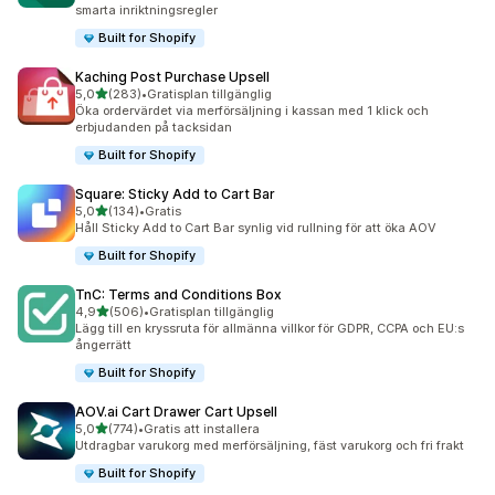
smarta inriktningsregler
Built for Shopify
Kaching Post Purchase Upsell
av 5 stjärnor
5,0
(283)
•
Gratisplan tillgänglig
283 recensioner totalt
Öka ordervärdet via merförsäljning i kassan med 1 klick och
erbjudanden på tacksidan
Built for Shopify
Square: Sticky Add to Cart Bar
av 5 stjärnor
5,0
(134)
•
Gratis
134 recensioner totalt
Håll Sticky Add to Cart Bar synlig vid rullning för att öka AOV
Built for Shopify
TnC: Terms and Conditions Box
av 5 stjärnor
4,9
(506)
•
Gratisplan tillgänglig
506 recensioner totalt
Lägg till en kryssruta för allmänna villkor för GDPR, CCPA och EU:s
ångerrätt
Built for Shopify
AOV.ai Cart Drawer Cart Upsell
av 5 stjärnor
5,0
(774)
•
Gratis att installera
774 recensioner totalt
Utdragbar varukorg med merförsäljning, fäst varukorg och fri frakt
Built for Shopify