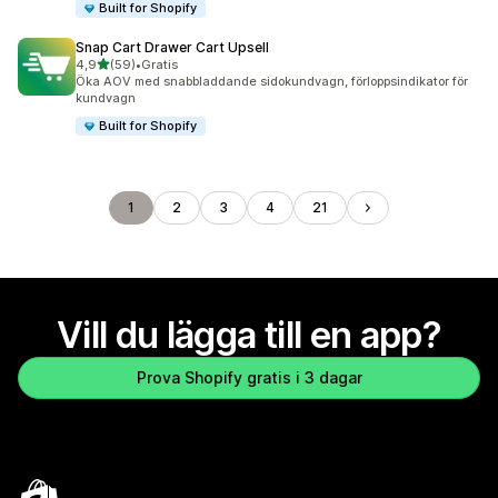
Built for Shopify
Snap Cart Drawer Cart Upsell
av 5 stjärnor
4,9
(59)
•
Gratis
59 recensioner totalt
Öka AOV med snabbladdande sidokundvagn, förloppsindikator för
kundvagn
Built for Shopify
1
2
3
4
21
Vill du lägga till en app?
Prova Shopify gratis i 3 dagar