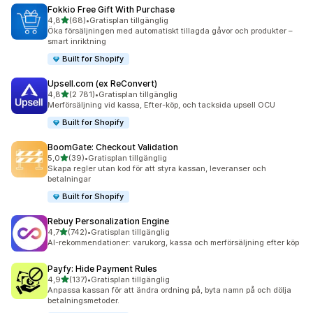
Fokkio Free Gift With Purchase
av 5 stjärnor
4,8
(68)
•
Gratisplan tillgänglig
68 recensioner totalt
Öka försäljningen med automatiskt tillagda gåvor och produkter –
smart inriktning
Built for Shopify
Upsell.com (ex ReConvert)
av 5 stjärnor
4,8
(2 781)
•
Gratisplan tillgänglig
2781 recensioner totalt
Merförsäljning vid kassa, Efter-köp, och tacksida upsell OCU
Built for Shopify
BoomGate: Checkout Validation
av 5 stjärnor
5,0
(39)
•
Gratisplan tillgänglig
39 recensioner totalt
Skapa regler utan kod för att styra kassan, leveranser och
betalningar
Built for Shopify
Rebuy Personalization Engine
av 5 stjärnor
4,7
(742)
•
Gratisplan tillgänglig
742 recensioner totalt
AI-rekommendationer: varukorg, kassa och merförsäljning efter köp
Payfy: Hide Payment Rules
av 5 stjärnor
4,9
(137)
•
Gratisplan tillgänglig
137 recensioner totalt
Anpassa kassan för att ändra ordning på, byta namn på och dölja
betalningsmetoder.