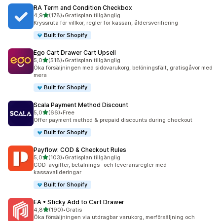
RA Term and Condition Checkbox
av 5 stjärnor
4,9
(178)
•
Gratisplan tillgänglig
178 recensioner totalt
Kryssruta för villkor, regler för kassan, åldersverifiering
Built for Shopify
Ego Cart Drawer Cart Upsell
av 5 stjärnor
5,0
(518)
•
Gratisplan tillgänglig
518 recensioner totalt
Öka försäljningen med sidovarukorg, belöningsfält, gratisgåvor med
mera
Built for Shopify
Scala Payment Method Discount
av 5 stjärnor
5,0
(66)
•
Free
66 recensioner totalt
Offer payment method & prepaid discounts during checkout
Built for Shopify
Payflow: COD & Checkout Rules
av 5 stjärnor
5,0
(103)
•
Gratisplan tillgänglig
103 recensioner totalt
COD-avgifter, betalnings- och leveransregler med
kassavalideringar
Built for Shopify
EA • Sticky Add to Cart Drawer
av 5 stjärnor
4,8
(190)
•
Gratis
190 recensioner totalt
Öka försäljningen via utdragbar varukorg, merförsäljning och