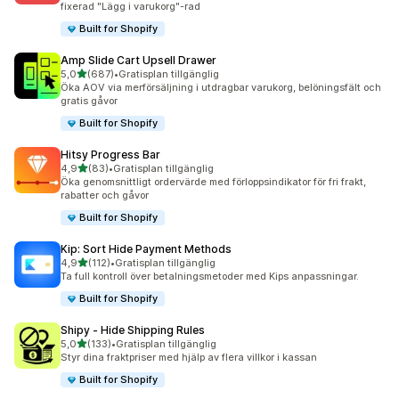
fixerad "Lägg i varukorg"-rad
Built for Shopify
Amp Slide Cart Upsell Drawer
av 5 stjärnor
5,0
(687)
•
Gratisplan tillgänglig
687 recensioner totalt
Öka AOV via merförsäljning i utdragbar varukorg, belöningsfält och
gratis gåvor
Built for Shopify
Hitsy Progress Bar
av 5 stjärnor
4,9
(83)
•
Gratisplan tillgänglig
83 recensioner totalt
Öka genomsnittligt ordervärde med förloppsindikator för fri frakt,
rabatter och gåvor
Built for Shopify
Kip: Sort Hide Payment Methods
av 5 stjärnor
4,9
(112)
•
Gratisplan tillgänglig
112 recensioner totalt
Ta full kontroll över betalningsmetoder med Kips anpassningar.
Built for Shopify
Shipy ‑ Hide Shipping Rules
av 5 stjärnor
5,0
(133)
•
Gratisplan tillgänglig
133 recensioner totalt
Styr dina fraktpriser med hjälp av flera villkor i kassan
Built for Shopify