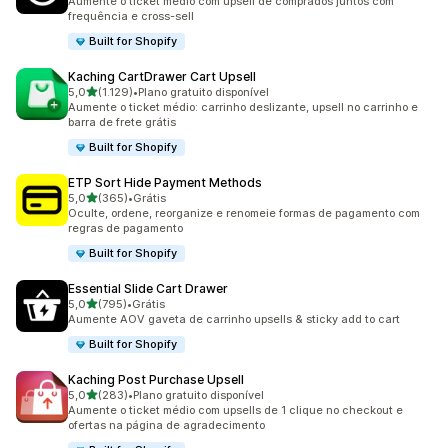
Aumente o ticket médio com upsell de comprados juntos com
frequência e cross-sell
Built for Shopify
Kaching CartDrawer Cart Upsell
de 5 estrelas
5,0
(1.129)
•
Plano gratuito disponível
1129 avaliações ao todo
Aumente o ticket médio: carrinho deslizante, upsell no carrinho e
barra de frete grátis
Built for Shopify
ETP Sort Hide Payment Methods
de 5 estrelas
5,0
(365)
•
Grátis
365 avaliações ao todo
Oculte, ordene, reorganize e renomeie formas de pagamento com
regras de pagamento
Built for Shopify
Essential Slide Cart Drawer
de 5 estrelas
5,0
(795)
•
Grátis
795 avaliações ao todo
Aumente AOV gaveta de carrinho upsells & sticky add to cart
Built for Shopify
Kaching Post Purchase Upsell
de 5 estrelas
5,0
(283)
•
Plano gratuito disponível
283 avaliações ao todo
Aumente o ticket médio com upsells de 1 clique no checkout e
ofertas na página de agradecimento