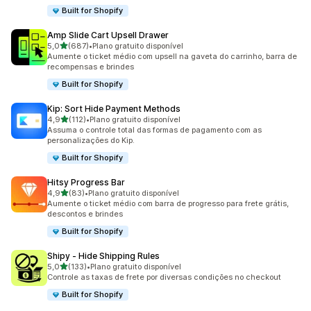
Built for Shopify
Amp Slide Cart Upsell Drawer
de 5 estrelas
5,0
(687)
•
Plano gratuito disponível
687 avaliações ao todo
Aumente o ticket médio com upsell na gaveta do carrinho, barra de
recompensas e brindes
Built for Shopify
Kip: Sort Hide Payment Methods
de 5 estrelas
4,9
(112)
•
Plano gratuito disponível
112 avaliações ao todo
Assuma o controle total das formas de pagamento com as
personalizações do Kip.
Built for Shopify
Hitsy Progress Bar
de 5 estrelas
4,9
(83)
•
Plano gratuito disponível
83 avaliações ao todo
Aumente o ticket médio com barra de progresso para frete grátis,
descontos e brindes
Built for Shopify
Shipy ‑ Hide Shipping Rules
de 5 estrelas
5,0
(133)
•
Plano gratuito disponível
133 avaliações ao todo
Controle as taxas de frete por diversas condições no checkout
Built for Shopify