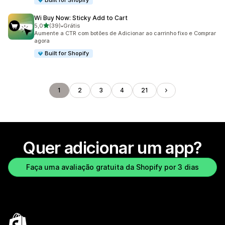
Built for Shopify
Wi Buy Now: Sticky Add to Cart
de 5 estrelas
5,0
(39)
•
Grátis
39 avaliações ao todo
Aumente a CTR com botões de Adicionar ao carrinho fixo e Comprar
agora
Built for Shopify
1
2
3
4
21
Quer adicionar um app?
Faça uma avaliação gratuita da Shopify por 3 dias