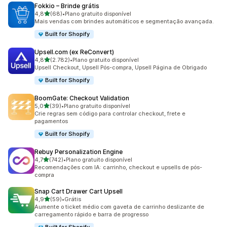
Fokkio – Brinde grátis
de 5 estrelas
4,8
(68)
•
Plano gratuito disponível
68 avaliações ao todo
Mais vendas com brindes automáticos e segmentação avançada.
Built for Shopify
Upsell.com (ex ReConvert)
de 5 estrelas
4,8
(2.782)
•
Plano gratuito disponível
2782 avaliações ao todo
Upsell Checkout, Upsell Pós-compra, Upsell Página de Obrigado
Built for Shopify
BoomGate: Checkout Validation
de 5 estrelas
5,0
(39)
•
Plano gratuito disponível
39 avaliações ao todo
Crie regras sem código para controlar checkout, frete e
pagamentos
Built for Shopify
Rebuy Personalization Engine
de 5 estrelas
4,7
(742)
•
Plano gratuito disponível
742 avaliações ao todo
Recomendações com IA: carrinho, checkout e upsells de pós-
compra
Snap Cart Drawer Cart Upsell
de 5 estrelas
4,9
(59)
•
Grátis
59 avaliações ao todo
Aumente o ticket médio com gaveta de carrinho deslizante de
carregamento rápido e barra de progresso