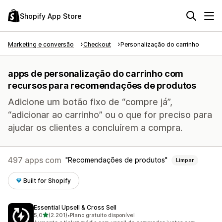
Shopify App Store
Marketing e conversão
Checkout
Personalização do carrinho
apps de personalização do carrinho com
recursos para recomendações de produtos
Adicione um botão fixo de “compre já”,
“adicionar ao carrinho” ou o que for preciso para
ajudar os clientes a concluírem a compra.
497 apps com
Recomendações de produtos
Limpar
Built for Shopify
Essential Upsell & Cross Sell
de 5 estrelas
5,0
(2.201)
•
Plano gratuito disponível
2201 avaliações ao todo