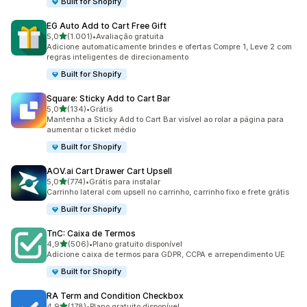
Built for Shopify
EG Auto Add to Cart Free Gift
de 5 estrelas
5,0
(1.001)
•
Avaliação gratuita
1001 avaliações ao todo
Adicione automaticamente brindes e ofertas Compre 1, Leve 2 com
regras inteligentes de direcionamento
Built for Shopify
Square: Sticky Add to Cart Bar
de 5 estrelas
5,0
(134)
•
Grátis
134 avaliações ao todo
Mantenha a Sticky Add to Cart Bar visível ao rolar a página para
aumentar o ticket médio
Built for Shopify
AOV.ai Cart Drawer Cart Upsell
de 5 estrelas
5,0
(774)
•
Grátis para instalar
774 avaliações ao todo
Carrinho lateral com upsell no carrinho, carrinho fixo e frete grátis
Built for Shopify
TnC: Caixa de Termos
de 5 estrelas
4,9
(506)
•
Plano gratuito disponível
506 avaliações ao todo
Adicione caixa de termos para GDPR, CCPA e arrependimento UE
Built for Shopify
RA Term and Condition Checkbox
de 5 estrelas
4,9
(178)
•
Plano gratuito disponível