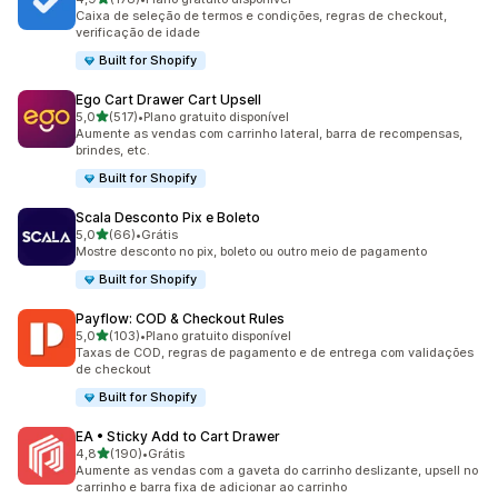
178 avaliações ao todo
Caixa de seleção de termos e condições, regras de checkout,
verificação de idade
Built for Shopify
Ego Cart Drawer Cart Upsell
de 5 estrelas
5,0
(517)
•
Plano gratuito disponível
517 avaliações ao todo
Aumente as vendas com carrinho lateral, barra de recompensas,
brindes, etc.
Built for Shopify
Scala Desconto Pix e Boleto
de 5 estrelas
5,0
(66)
•
Grátis
66 avaliações ao todo
Mostre desconto no pix, boleto ou outro meio de pagamento
Built for Shopify
Payflow: COD & Checkout Rules
de 5 estrelas
5,0
(103)
•
Plano gratuito disponível
103 avaliações ao todo
Taxas de COD, regras de pagamento e de entrega com validações
de checkout
Built for Shopify
EA • Sticky Add to Cart Drawer
de 5 estrelas
4,8
(190)
•
Grátis
190 avaliações ao todo
Aumente as vendas com a gaveta do carrinho deslizante, upsell no
carrinho e barra fixa de adicionar ao carrinho