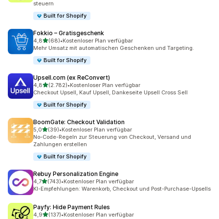
steuern
Built for Shopify
Fokkio – Gratisgeschenk
von 5 Sternen
4,8
(68)
•
Kostenloser Plan verfügbar
68 Rezensionen insgesamt
Mehr Umsatz mit automatischen Geschenken und Targeting.
Built for Shopify
Upsell.com (ex ReConvert)
von 5 Sternen
4,8
(2.782)
•
Kostenloser Plan verfügbar
2782 Rezensionen insgesamt
Checkout Upsell, Kauf Upsell, Dankeseite Upsell Cross Sell
Built for Shopify
BoomGate: Checkout Validation
von 5 Sternen
5,0
(39)
•
Kostenloser Plan verfügbar
39 Rezensionen insgesamt
No-Code-Regeln zur Steuerung von Checkout, Versand und
Zahlungen erstellen
Built for Shopify
Rebuy Personalization Engine
von 5 Sternen
4,7
(743)
•
Kostenloser Plan verfügbar
743 Rezensionen insgesamt
KI-Empfehlungen: Warenkorb, Checkout und Post-Purchase-Upsells
Payfy: Hide Payment Rules
von 5 Sternen
4,9
(137)
•
Kostenloser Plan verfügbar
137 Rezensionen insgesamt