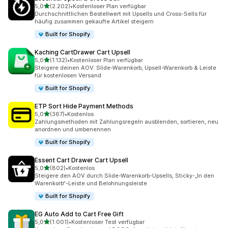
von 5 Sternen
5,0
(2.202)
•
Kostenloser Plan verfügbar
2202 Rezensionen insgesamt
Durchschnittlichen Bestellwert mit Upsells und Cross-Sells für
häufig zusammen gekaufte Artikel steigern
Built for Shopify
Kaching CartDrawer Cart Upsell
von 5 Sternen
5,0
(1.132)
•
Kostenloser Plan verfügbar
1132 Rezensionen insgesamt
Steigere deinen AOV: Slide-Warenkorb, Upsell-Warenkorb & Leiste
für kostenlosen Versand
Built for Shopify
ETP Sort Hide Payment Methods
von 5 Sternen
5,0
(367)
•
Kostenlos
367 Rezensionen insgesamt
Zahlungsmethoden mit Zahlungsregeln ausblenden, sortieren, neu
anordnen und umbenennen
Built for Shopify
Essent Cart Drawer Cart Upsell
von 5 Sternen
5,0
(802)
•
Kostenlos
802 Rezensionen insgesamt
Steigere den AOV durch Slide-Warenkorb-Upsells, Sticky-„In den
Warenkorb“-Leiste und Belohnungsleiste
Built for Shopify
EG Auto Add to Cart Free Gift
von 5 Sternen
5,0
(1.001)
•
Kostenloser Test verfügbar
1001 Rezensionen insgesamt