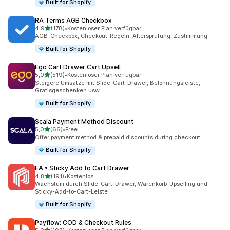
Built for Shopify
RA Terms AGB Checkbox
von 5 Sternen
4,9
(178)
•
Kostenloser Plan verfügbar
178 Rezensionen insgesamt
AGB-Checkbox, Checkout-Regeln, Altersprüfung, Zustimmung
Built for Shopify
Ego Cart Drawer Cart Upsell
von 5 Sternen
5,0
(519)
•
Kostenloser Plan verfügbar
519 Rezensionen insgesamt
Steigere Umsätze mit Slide-Cart-Drawer, Belohnungsleiste,
Gratisgeschenken usw.
Built for Shopify
Scala Payment Method Discount
von 5 Sternen
5,0
(66)
•
Free
66 Rezensionen insgesamt
Offer payment method & prepaid discounts during checkout
Built for Shopify
EA • Sticky Add to Cart Drawer
von 5 Sternen
4,8
(191)
•
Kostenlos
191 Rezensionen insgesamt
Wachstum durch Slide-Cart-Drawer, Warenkorb-Upselling und
Sticky-Add-to-Cart-Leiste
Built for Shopify
Payflow: COD & Checkout Rules