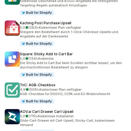
Kostenlose Geschenke und BOGO-Angebote mit intelligenten
Targeting-Regeln automatisch hinzufügen
Built for Shopify
Kaching Post Purchase Upsell
von 5 Sternen
5,0
(283)
•
Kostenloser Plan verfügbar
283 Rezensionen insgesamt
Steigere den Bestellwert durch 1-Click-Checkout-Upsells und
Angebote auf der Dankesseite
Built for Shopify
Square: Sticky Add to Cart Bar
von 5 Sternen
5,0
(134)
•
Kostenlos
134 Rezensionen insgesamt
Die Sticky Add to Cart Bar beim Scrollen sichtbar lassen, um den
durchschnittlichen Bestellwert zu steigern
Built for Shopify
TnC: AGB‑Checkbox
von 5 Sternen
4,9
(506)
•
Kostenloser Plan verfügbar
506 Rezensionen insgesamt
AGB-Checkbox für DSGVO, CCPA und EU-Widerrufsrecht
Built for Shopify
AOV.ai Cart Drawer Cart Upsell
von 5 Sternen
5,0
(775)
•
Kostenlose Installation
775 Rezensionen insgesamt
Slide-Cart-Drawer mit Cart-Upsell, Sticky-Cart, kostenlosem
Versand