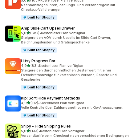
von 5 Sternen
5,0
(103)
•
Kostenloser Plan verfügbar
103 Rezensionen insgesamt
Nachnahmegebühren, Zahlungs- und Versandregeln mit
Checkout-Validierungen
Built for Shopify
Amp Slide Cart Upsell Drawer
von 5 Sternen
5,0
(687)
•
Kostenloser Plan verfügbar
687 Rezensionen insgesamt
Steigere den AOV durch Upsells im Slide Cart Drawer,
Belohnungsleisten und Gratisgeschenke
Built for Shopify
Hitsy Progress Bar
von 5 Sternen
4,9
(83)
•
Kostenloser Plan verfügbar
83 Rezensionen insgesamt
Steigere den durchschnittlichen Bestellwert mit einer
Fortschrittsanzeige für kostenlosen Versand, Rabatte und
Geschenke
Built for Shopify
Kip: Sort Hide Payment Methods
von 5 Sternen
4,9
(112)
•
Kostenloser Plan verfügbar
112 Rezensionen insgesamt
Volle Kontrolle über Zahlungsmethoden mit Kip-Anpassungen.
Built for Shopify
Shipy ‑ Hide Shipping Rules
von 5 Sternen
5,0
(133)
•
Kostenloser Plan verfügbar
133 Rezensionen insgesamt
Versandtarife beim Checkout nach verschiedenen Bedingungen