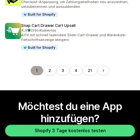
Checkout-Anpassung, um Zahlungsmethoden neu anzuordnen,
umzubenennen und auszublenden.
Built for Shopify
Snap Cart Drawer Cart Upsell
von 5 Sternen
4,9
(59)
•
Kostenlos
59 Rezensionen insgesamt
AOV mit schnell ladendem Slide-Cart-Drawer und Warenkorb-
Fortschrittsanzeige steigern
Built for Shopify
1
2
3
4
21
Möchtest du eine App
hinzufügen?
Shopify 3 Tage kostenlos testen