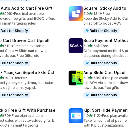
 Auto Add to Cart Free Gift
Square: Sticky Add to 
5 yıldız üzerinden
5 yıldız üzerinden
(999)
•
Free trial available
5,0
(134)
•
Free
lam 999 değerlendirme
toplam 134 değerlendirme
o-add free gifts and BOGO offers
Keep the Sticky Add to Cart
h smart targeting rules
on scroll to boost AOV
Built for Shopify
Built for Shopify
o Cart Drawer Cart Upsell
Scala Payment Method
5 yıldız üzerinden
5 yıldız üzerinden
(519)
•
Free plan available
5,0
(66)
•
Free
lam 519 değerlendirme
toplam 66 değerlendirme
st Sales w Slide cart drawer,
Offer payment method & p
ards bar, Free Gifts, etc
discounts during checkout
Built for Shopify
Built for Shopify
 • Yapışkan Sepete Ekle Üst
Amp Slide Cart Upsell
5 yıldız üzerinden
5 yıldız üzerinden
(193)
•
Ücretsiz
5,0
(689)
•
Free plan avail
lam 193 değerlendirme
toplam 689 değerlendirme
eti yukarıya kaydırma, hızlı satın
Lift AOV via slide cart draw
a düğmeleri ve yapışk
rewards bar, free gifts
Built for Shopify
Built for Shopify
kkio Free Gift With Purchase
Kip: Sort Hide Payme
5 yıldız üzerinden
5 yıldız üzerinden
(70)
•
Free plan available
4,9
(112)
•
Free plan availa
lam 70 değerlendirme
toplam 112 değerlendirme
st sales with auto-added gifts &
Take full control of paym
ducts - smart targeting
with Kip customizations.