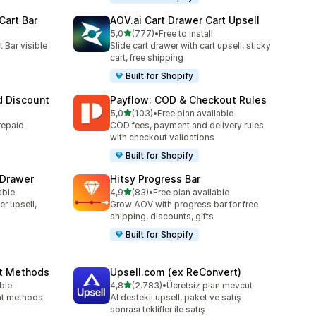
Cart Bar
AOV.ai Cart Drawer Cart Upsell
5 yıldız üzerinden
5,0
(777)
•
Free to install
toplam 777 değerlendirme
 Bar visible
Slide cart drawer with cart upsell, sticky
cart, free shipping
Built for Shopify
 Discount
Payflow: COD & Checkout Rules
5 yıldız üzerinden
5,0
(103)
•
Free plan available
toplam 103 değerlendirme
repaid
COD fees, payment and delivery rules
with checkout validations
Built for Shopify
 Drawer
Hitsy Progress Bar
5 yıldız üzerinden
able
4,9
(83)
•
Free plan available
toplam 83 değerlendirme
er upsell,
Grow AOV with progress bar for free
shipping, discounts, gifts
Built for Shopify
nt Methods
Upsell.com (ex ReConvert)
5 yıldız üzerinden
ble
4,8
(2.783)
•
Ücretsiz plan mevcut
toplam 2783 değerlendirme
ent methods
AI destekli upsell, paket ve satış
sonrası teklifler ile satış