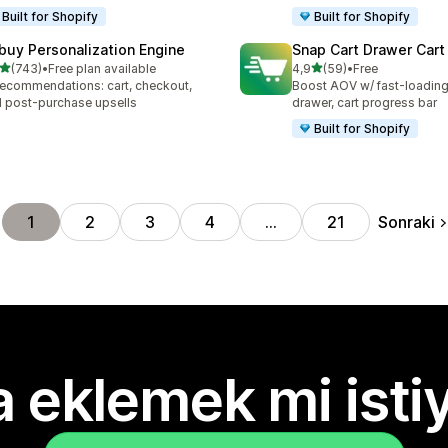
Built for Shopify
Built for Shopify
buy Personalization Engine
Snap Cart Drawer Cart
5 yıldız üzerinden
5 yıldız üzerinden
(743)
•
Free plan available
4,9
(59)
•
Free
lam 743 değerlendirme
toplam 59 değerlendirme
recommendations: cart, checkout,
Boost AOV w/ fast-loading 
 post-purchase upsells
drawer, cart progress bar
Built for Shopify
Sonraki
1
2
3
4
…
21
 eklemek mi isti