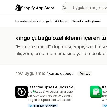
Shopify App Store
Pazarlama ve dönüşüm
Ödeme
Sepet özelleştirme
kargo çubuğu özelliklerini içeren t
“Hemen satın al” düğmesi, yapışkan bir s
alışverişleri tamamlamasına yardımcı olaca
497 uygulama:
Kargo çubuğu
Temizle
Essential Upsell & Cross Sell
Ka
5 yıldız üzerinden
5,0
(2.206)
•
Free plan available
5,0
toplam 2206 değerlendirme
top
Lift AOV with Frequently Bought
Boo
Together Upsell and Cross-sell
& f
Built for Shopify