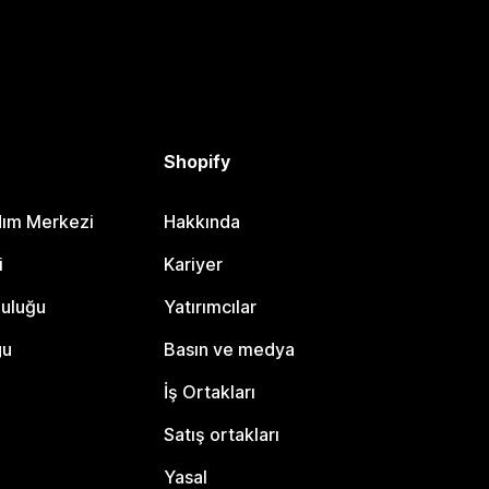
Shopify
dım Merkezi
Hakkında
i
Kariyer
luluğu
Yatırımcılar
gu
Basın ve medya
İş Ortakları
Satış ortakları
Yasal