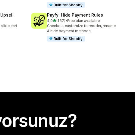
Built for Shopify
 Upsell
Payfy: Hide Payment Rules
5 yıldız üzerinden
4,9
(137)
•
Free plan available
toplam 137 değerlendirme
slide cart
Checkout customize to reorder, rename
& hide payment methods.
Built for Shopify
yorsunuz?