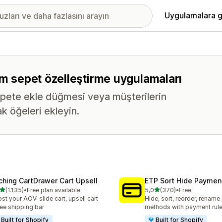
Uygulamalara g
üm sepet özelleştirme uygulamaları
epete ekle düğmesi veya müşterilerin
k öğeleri ekleyin.
ching CartDrawer Cart Upsell
ETP Sort Hide Payme
5 yıldız üzerinden
5 yıldız üzerinden
(1.135)
•
Free plan available
5,0
(370)
•
Free
lam 1135 değerlendirme
toplam 370 değerlendirme
st your AOV: slide cart, upsell cart
Hide, sort, reorder, renam
ree shipping bar
methods with payment rul
Built for Shopify
Built for Shopify