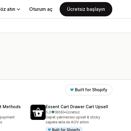
öz atın
Oturum aç
Ücretsiz başlayın
Built for Shopify
nt Methods
Essent Cart Drawer Cart Upsell
5 yıldız üzerinden
5,0
(806)
•
Ücretsiz
toplam 806 değerlendirme
e payment
Sepet çekmecesi upsell & sticky
es
sepete ekle ile AOV artırın
Built for Shopify