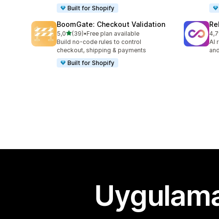
Built for Shopify
BoomGate: Checkout Validation
Re
5 yıldız üzerinden
5,0
(39)
•
Free plan available
4,7
toplam 39 değerlendirme
top
Build no-code rules to control
AI 
checkout, shipping & payments
and
Built for Shopify
Uygulama