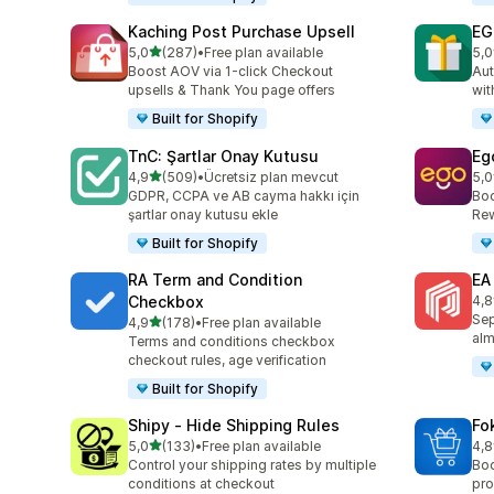
Kaching Post Purchase Upsell
EG
5 yıldız üzerinden
5,0
(287)
•
Free plan available
5,0
toplam 287 değerlendirme
top
Boost AOV via 1-click Checkout
Aut
upsells & Thank You page offers
wit
Built for Shopify
TnC: Şartlar Onay Kutusu
Eg
5 yıldız üzerinden
4,9
(509)
•
Ücretsiz plan mevcut
5,0
toplam 509 değerlendirme
top
GDPR, CCPA ve AB cayma hakkı için
Boo
şartlar onay kutusu ekle
Rew
Built for Shopify
RA Term and Condition
EA
Checkbox
4,8
top
Sep
5 yıldız üzerinden
4,9
(178)
•
Free plan available
toplam 178 değerlendirme
alm
Terms and conditions checkbox
checkout rules, age verification
Built for Shopify
Shipy ‑ Hide Shipping Rules
Fo
5 yıldız üzerinden
5,0
(133)
•
Free plan available
4,8
toplam 133 değerlendirme
top
Control your shipping rates by multiple
Boo
conditions at checkout
pro