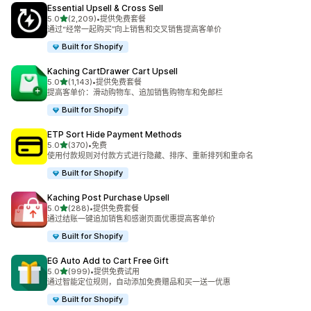
Essential Upsell & Cross Sell
星（满分 5 星）
5.0
(2,209)
•
提供免费套餐
总共 2209 条评论
通过“经常一起购买”向上销售和交叉销售提高客单价
Built for Shopify
Kaching CartDrawer Cart Upsell
星（满分 5 星）
5.0
(1,143)
•
提供免费套餐
总共 1143 条评论
提高客单价：滑动购物车、追加销售购物车和免邮栏
Built for Shopify
ETP Sort Hide Payment Methods
星（满分 5 星）
5.0
(370)
•
免费
总共 370 条评论
使用付款规则对付款方式进行隐藏、排序、重新排列和重命名
Built for Shopify
Kaching Post Purchase Upsell
星（满分 5 星）
5.0
(288)
•
提供免费套餐
总共 288 条评论
通过结账一键追加销售和感谢页面优惠提高客单价
Built for Shopify
EG Auto Add to Cart Free Gift
星（满分 5 星）
5.0
(999)
•
提供免费试用
总共 999 条评论
通过智能定位规则，自动添加免费赠品和买一送一优惠
Built for Shopify