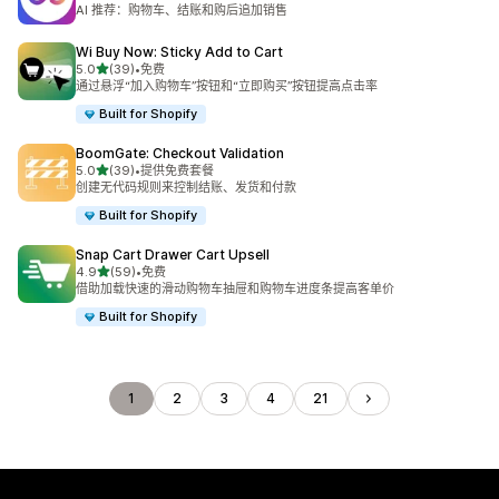
总共 743 条评论
AI 推荐：购物车、结账和购后追加销售
Wi Buy Now: Sticky Add to Cart
星（满分 5 星）
5.0
(39)
•
免费
总共 39 条评论
通过悬浮“加入购物车”按钮和“立即购买”按钮提高点击率
Built for Shopify
BoomGate: Checkout Validation
星（满分 5 星）
5.0
(39)
•
提供免费套餐
总共 39 条评论
创建无代码规则来控制结账、发货和付款
Built for Shopify
Snap Cart Drawer Cart Upsell
星（满分 5 星）
4.9
(59)
•
免费
总共 59 条评论
借助加载快速的滑动购物车抽屉和购物车进度条提高客单价
Built for Shopify
1
2
3
4
21