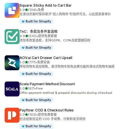
Square: Sticky Add to Cart Bar
星（满分 5 星）
5.0
(134)
•
免费
总共 134 条评论
在滚动页面时保持悬浮“加入购物车”栏始终可见，以此提高客单价
Built for Shopify
TnC：条款及条件复选框
星（满分 5 星）
4.9
(510)
•
提供免费套餐
总共 510 条评论
添加条款复选框，支持GDPR、CCPA及欧盟撤回权
Built for Shopify
AOV.ai Cart Drawer Cart Upsell
星（满分 5 星）
5.0
(777)
•
免费安装
总共 777 条评论
带有购物车追加销售、悬浮购物车和免运费功能的滑动式购物车抽屉
Built for Shopify
Scala Payment Method Discount
星（满分 5 星）
5.0
(67)
•
Free
总共 67 条评论
Offer payment method & prepaid discounts during checkout
Built for Shopify
Payflow: COD & Checkout Rules
星（满分 5 星）
5.0
(103)
•
提供免费套餐
总共 103 条评论
包含结账验证的 COD 手续费、付款和发货规则
Built for Shopify