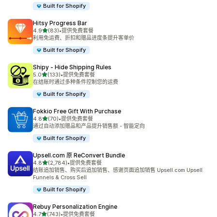
Built for Shopify
Hitsy Progress Bar
星（满分 5 星）
4.9
(83)
•
提供免费套餐
总共 83 条评论
利用免运费、折扣和赠品进度条提升客单价
Built for Shopify
Shipy ‑ Hide Shipping Rules
星（满分 5 星）
5.0
(133)
•
提供免费套餐
总共 133 条评论
在结账时通过多种条件控制您的运费
Built for Shopify
Fokkio Free Gift With Purchase
星（满分 5 星）
4.8
(70)
•
提供免费套餐
总共 70 条评论
通过自动添加赠品和产品提升销售额 - 智能定向
Built for Shopify
Upsell.com 原 ReConvert Bundle
星（满分 5 星）
4.8
(2,784)
•
提供免费套餐
总共 2784 条评论
结账追加销售、购买后追加销售、感谢页面追加销售 Upsell.com Upsell
Funnels & Cross Sell
Built for Shopify
Rebuy Personalization Engine
星（满分 5 星）
4.7
(743)
•
提供免费套餐