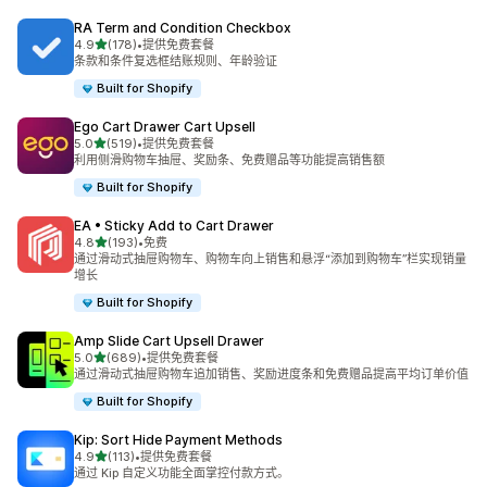
RA Term and Condition Checkbox
星（满分 5 星）
4.9
(178)
•
提供免费套餐
总共 178 条评论
条款和条件复选框结账规则、年龄验证
Built for Shopify
Ego Cart Drawer Cart Upsell
星（满分 5 星）
5.0
(519)
•
提供免费套餐
总共 519 条评论
利用侧滑购物车抽屉、奖励条、免费赠品等功能提高销售额
Built for Shopify
EA • Sticky Add to Cart Drawer
星（满分 5 星）
4.8
(193)
•
免费
总共 193 条评论
通过滑动式抽屉购物车、购物车向上销售和悬浮“添加到购物车”栏实现销量
增长
Built for Shopify
Amp Slide Cart Upsell Drawer
星（满分 5 星）
5.0
(689)
•
提供免费套餐
总共 689 条评论
通过滑动式抽屉购物车追加销售、奖励进度条和免费赠品提高平均订单价值
Built for Shopify
Kip: Sort Hide Payment Methods
星（满分 5 星）
4.9
(113)
•
提供免费套餐
总共 113 条评论
通过 Kip 自定义功能全面掌控付款方式。