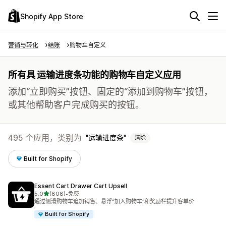
Shopify App Store
营销与转化
结账
购物车自定义
所有具 运输进度条功能的购物车自定义应用
添加“立即购买”按钮、固定的“添加到购物车”按钮，
或其他帮助客户完成购买的按钮。
495 个应用，类别为
运输进度条
清除
Built for Shopify
Essent Cart Drawer Cart Upsell
星（满分 5 星）
5.0
(808)
•
免费
总共 808 条评论
通过侧滑购物车追加销售、悬浮“加入购物车”和奖励栏提升客单价
Built for Shopify