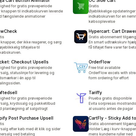
nja Cart Button Animator
OC Side Cart
ighed for gratis prøveperiode
Gratis
 knappen til indkøbskurven levende
Øjeblikkelige opdateringer
 fængslende animationer
indkøbskurven for en nem
købsoplevelse
owCheck
Hypercart: Cart Drawe
tis
Gratis abonnement tilgæng
 knapper, der ikke reagerer, og sørg
En smart udtrækskurv hjæl
øjeblikkelig tilføjelse til
få tilføjet flere varer før bet
købskurven.
cket: Checkout Upsells
OrderFlow
ighed for gratis prøveperiode
Free trial available
salg, statuslinje for levering og
OrderFlow excels with str
lidsmærker i én app til
form ordering for effort
alingssiden.
aftedsell
Tariffy
ighed for gratis prøveperiode
Prueba gratis disponible
salg, krydssalg og pakketilbud
Evita sorpresas mostrando
 planlægning af salgstragt
al usuario antes de pagar
pify Post Purchase Upsell
CartFly ‑ Sticky Add t
tis
Gratis abonnement tilgæng
salg efter køb med ét klik og sider
Holder Læg i kurv-knappen
 mersalg ved betaling
mens kunderne ruller ned