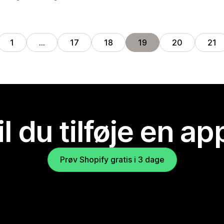
1
…
17
18
19
20
21
il du tilføje en ap
Prøv Shopify gratis i 3 dage