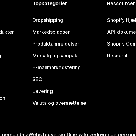
Topkategorier
Ressourcer
Dropshipping
Shopify Hjæ
dukter
Markedspladser
API-dokume
Produktanmeldelser
Shopify Co
g
Mersalg og sampak
Research
E-mailmarkedsføring
SEO
Levering
ion
Valuta og oversættelse
af persondata
Websiteoversigt
Dine valg vedrørende person