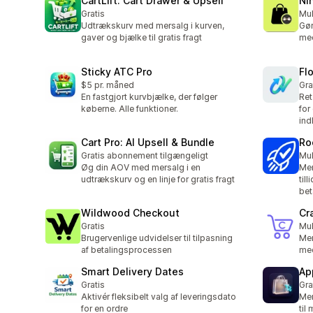
CartLift: Cart Drawer & Upsell
Ni
Gratis
Mul
Udtrækskurv med mersalg i kurven,
Gør
gaver og bjælke til gratis fragt
med
Sticky ATC Pro
Fl
$5 pr. måned
Gra
En fastgjort kurvbjælke, der følger
Ret
køberne. Alle funktioner.
for 
ind
Cart Pro: AI Upsell & Bundle
Ro
Gratis abonnement tilgængeligt
Mul
Øg din AOV med mersalg i en
Mer
udtrækskurv og en linje for gratis fragt
til
bet
Wildwood Checkout
Cr
Gratis
Mul
Brugervenlige udvidelser til tilpasning
Mer
af betalingsprocessen
med
Smart Delivery Dates
Ap
Gratis
Gra
Aktivér fleksibelt valg af leveringsdato
Mer
for en ordre
til