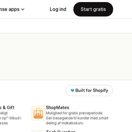
se apps
Log ind
Start gratis
Built for Shopify
s & Gift
ShopMates
eligt
Mulighed for gratis prøveperiode
e op"-tilbud i
Gør besøgende til kunder med smart
asses
deling af indkøbskurv.