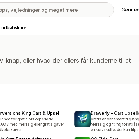
Gennem
f indkøbskurv
rv-knap, eller hvad der ellers får kunderne til at
nversions King Cart & Upsell
Drawerly ‑ Cart Upsell
ighed for gratis prøveperiode
Gratis abonnement tilgæng
AOV med mersalg eller gratis gaver
Mersalg og "tilføj for at lås
ndkøbskurven
en kurvskuffe, der kan tilp