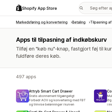
Shopify App Store
Markedsføring og konvertering
Betaling
Tilpasning a
Apps til tilpasning af indkøbskurv
Tilføj en "køb nu"-knap, fastgjort føj til ku
fuldføre deres køb.
497 apps
Attryb Smart Cart Drawer
Co
Gratis abonnement tilgængeligt
Mul
Forbedr AOV og konvertering med FBT
Øg 
og trinvise belønninger i kurven
i i