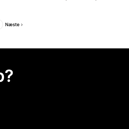
Næste
p?