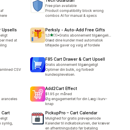
Tech Guardian
Free plan available
 af
Product compatibility block wrong
mere
combos AI for manual & specs
r Upsells
Perksly ‑ Auto‑Add Free Gifts
ud af 5 stjerner
eligt
1,0
(1)
•
Gratis abonnement tilgængeligt
1 anmeldelser i alt
per med at
Glæd dine kunder med automatisk
aling
tilføjede gaver og valg af fordele
F85 Cart Drawer & Cart Upsell
Gratis abonnement tilgængeligt
eamlined CSV
Optimer din butik, og forbedr
kundeoplevelsen.
Add2Cart Effect
$1.95 pr. måned
 aranceles
Øg engagementet for din Læg i kurv-
knap
o Cart
PickupPro – Cart Calendar
eligt
Mulighed for gratis prøveperiode
 synlig,
Kalender til indkøbskurven, der kræver
en afhentningsdato før betaling