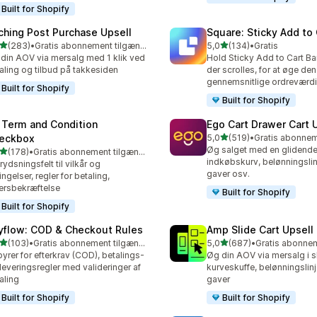
Built for Shopify
ching Post Purchase Upsell
Square: Sticky Add to 
ud af 5 stjerner
ud af 5 stjerner
(283)
•
Gratis abonnement tilgængeligt
5,0
(134)
•
Gratis
 anmeldelser i alt
134 anmeldelser i alt
din AOV via mersalg med 1 klik ved
Hold Sticky Add to Cart Bar
aling og tilbud på takkesiden
der scrolles, for at øge den
gennemsnitlige ordreværdi
Built for Shopify
Built for Shopify
 Term and Condition
Ego Cart Drawer Cart 
ud af 5 stjerner
eckbox
5,0
(519)
•
519 anmeldelser i alt
Øg salget med en glidende 
ud af 5 stjerner
(178)
•
Gratis abonnement tilgængeligt
 anmeldelser i alt
indkøbskurv, belønningslinj
rydsningsfelt til vilkår og
gaver osv.
ingelser, regler for betaling,
ersbekræftelse
Built for Shopify
Built for Shopify
yflow: COD & Checkout Rules
Amp Slide Cart Upsell
ud af 5 stjerner
ud af 5 stjerner
(103)
•
Gratis abonnement tilgængeligt
5,0
(687)
•
 anmeldelser i alt
687 anmeldelser i alt
yrer for efterkrav (COD), betalings-
Øg din AOV via mersalg i sl
leveringsregler med valideringer af
kurveskuffe, belønningslinj
aling
gaver
Built for Shopify
Built for Shopify