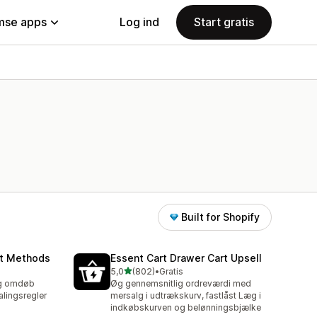
se apps
Log ind
Start gratis
Built for Shopify
nt Methods
Essent Cart Drawer Cart Upsell
ud af 5 stjerner
5,0
(802)
•
Gratis
802 anmeldelser i alt
 og omdøb
Øg gennemsnitlig ordreværdi med
lingsregler
mersalg i udtrækskurv, fastlåst Læg i
indkøbskurven og belønningsbjælke