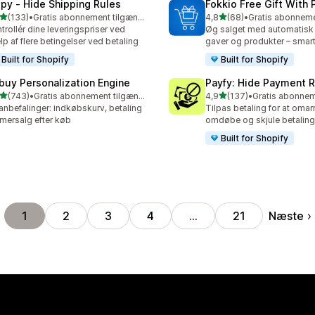
ipy ‑ Hide Shipping Rules
Fokkio Free Gift With
ud af 5 stjerner
ud af 5 stjerner
(133)
•
Gratis abonnement tilgængeligt
4,8
(68)
•
 anmeldelser i alt
68 anmeldelser i alt
trollér dine leveringspriser ved
Øg salget med automatisk t
lp af flere betingelser ved betaling
gaver og produkter – smart
Built for Shopify
Built for Shopify
buy Personalization Engine
Payfy: Hide Payment 
ud af 5 stjerner
ud af 5 stjerner
(743)
•
Gratis abonnement tilgængeligt
4,9
(137)
•
 anmeldelser i alt
137 anmeldelser i alt
anbefalinger: indkøbskurv, betaling
Tilpas betaling for at omar
mersalg efter køb
omdøbe og skjule betalin
Built for Shopify
Næste
1
2
3
4
…
21