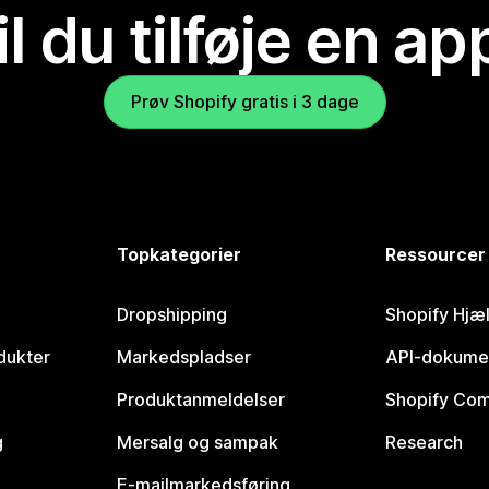
il du tilføje en ap
Prøv Shopify gratis i 3 dage
Topkategorier
Ressourcer
Dropshipping
Shopify Hjæ
dukter
Markedspladser
API-dokume
Produktanmeldelser
Shopify Co
g
Mersalg og sampak
Research
E-mailmarkedsføring