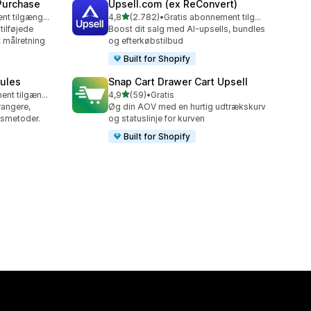
 Purchase
Upsell.com (ex ReConvert)
ud af 5 stjerner
Gratis abonnement tilgængeligt
4,8
(2.782)
•
Gratis abonnement tilgængeligt
2782 anmeldelser i alt
ilføjede
Boost dit salg med AI-upsells, bundles
 målretning
og efterkøbstilbud
Built for Shopify
Rules
Snap Cart Drawer Cart Upsell
ud af 5 stjerner
Gratis abonnement tilgængeligt
4,9
(59)
•
Gratis
59 anmeldelser i alt
rangere,
Øg din AOV med en hurtig udtrækskurv
gsmetoder.
og statuslinje for kurven
Built for Shopify