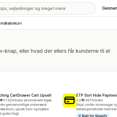
Gennem
f indkøbskurv
rv-knap, eller hvad der ellers får kunderne til at
ching CartDrawer Cart Upsell
ETP Sort Hide Payme
ud af 5 stjerner
ud af 5 stjerner
(1.132)
•
Gratis abonnement tilgængeligt
5,0
(367)
•
Gratis
2 anmeldelser i alt
367 anmeldelser i alt
din gennemsnitlige ordreværdi:
Skjul, sortér, omarranger
rækskurv, upsell-kurv og bjælke
betalingsmetoder med beta
 gratis fragt
Built for Shopify