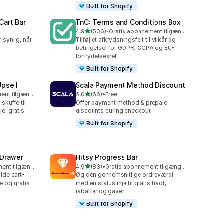
Built for Shopify
Cart Bar
TnC: Terms and Conditions Box
ud af 5 stjerner
4,9
(506)
•
Gratis abonnement tilgængeligt
506 anmeldelser i alt
 synlig, når
Tilføj et afkrydsningsfelt til vilkår og
betingelser for GDPR, CCPA og EU-
fortrydelsesret
Built for Shopify
Upsell
Scala Payment Method Discount
ud af 5 stjerner
Gratis abonnement tilgængeligt
5,0
(66)
•
Free
66 anmeldelser i alt
skuffe til
Offer payment method & prepaid
e, gratis
discounts during checkout
Built for Shopify
 Drawer
Hitsy Progress Bar
ud af 5 stjerner
Gratis abonnement tilgængeligt
4,9
(83)
•
Gratis abonnement tilgængeligt
83 anmeldelser i alt
ide cart-
Øg den gennemsnitlige ordreværdi
e og gratis
med en statuslinje til gratis fragt,
rabatter og gaver
Built for Shopify