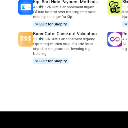
Kip: Sort Hide Payment Methods
Sh
ud af 5 stjerner
4,9
(112)
•
Gratis abonnement tilgængeligt
5,0
112 anmeldelser i alt
133
Få fuld kontrol over betalingsmetoder
Kon
med tilpasninger fra Kip.
hjæ
Built for Shopify
BoomGate: Checkout Validation
Re
ud af 5 stjerner
5,0
(39)
•
Gratis abonnement tilgængeligt
4,7
39 anmeldelser i alt
743
Opret regler uden brug af kode for at
AI-
styre betalingsproces, levering og
og 
betaling
Built for Shopify