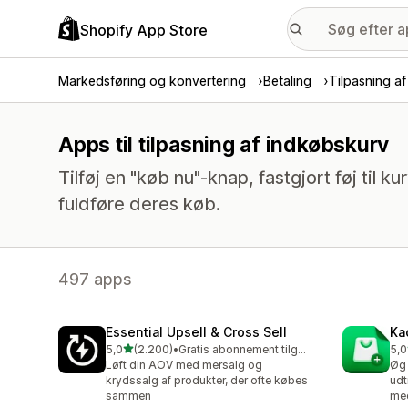
Shopify App Store
Markedsføring og konvertering
Betaling
Tilpasning a
Apps til tilpasning af indkøbskurv
Tilføj en "køb nu"-knap, fastgjort føj til ku
fuldføre deres køb.
497 apps
Essential Upsell & Cross Sell
Ka
ud af 5 stjerner
5,0
(2.200)
•
Gratis abonnement tilgængeligt
5,0
2200 anmeldelser i alt
113
Løft din AOV med mersalg og
Øg 
krydssalg af produkter, der ofte købes
udt
sammen
med