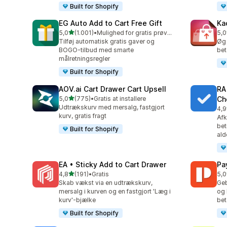
Built for Shopify
EG Auto Add to Cart Free Gift
Ka
ud af 5 stjerner
5,0
(1.001)
•
Mulighed for gratis prøveperiode
5,0
1001 anmeldelser i alt
283
Tilføj automatisk gratis gaver og
Øg 
BOGO-tilbud med smarte
bet
målretningsregler
Built for Shopify
AOV.ai Cart Drawer Cart Upsell
RA
ud af 5 stjerner
5,0
(775)
•
Gratis at installere
Ch
775 anmeldelser i alt
Udtrækskurv med mersalg, fastgjort
4,9
178
kurv, gratis fragt
Afk
bet
Built for Shopify
ald
EA • Sticky Add to Cart Drawer
Pa
ud af 5 stjerner
4,8
(191)
•
Gratis
5,0
191 anmeldelser i alt
103
Skab vækst via en udtrækskurv,
Geb
mersalg i kurven og en fastgjort 'Læg i
og 
kurv'-bjælke
bet
Built for Shopify