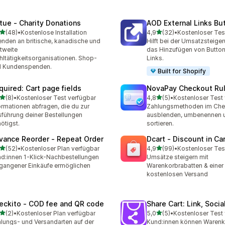
rtue ‑ Charity Donations
AOD External Links Bu
von 5 Sternen
von 5 Sternen
(48)
•
Kostenlose Installation
4,9
(32)
•
Kostenloser Tes
Rezensionen insgesamt
32 Rezensionen insgesam
nden an britische, kanadische und
Hilft bei der Umsatzsteige
tweite
das Hinzufügen von Buttons
ltätigkeitsorganisationen. Shop-
Links.
d Kundenspenden.
Built for Shopify
quired: Cart page fields
NovaPay Checkout Ru
von 5 Sternen
von 5 Sternen
(8)
•
Kostenloser Test verfügbar
4,8
(5)
•
Kostenloser Test
ezensionen insgesamt
5 Rezensionen insgesamt
ormationen abfragen, die du zur
Zahlungsmethoden im Che
führung deiner Bestellungen
ausblenden, umbenennen 
ötigst.
sortieren.
vance Reorder ‑ Repeat Order
Dcart ‑ Discount in Ca
von 5 Sternen
von 5 Sternen
(52)
•
Kostenloser Plan verfügbar
4,9
(99)
•
Kostenloser Tes
Rezensionen insgesamt
99 Rezensionen insgesam
d:innen 1-Klick-Nachbestellungen
Umsätze steigern mit
gangener Einkäufe ermöglichen
Warenkorbrabatten & einer 
kostenlosen Versand
eckito ‑ COD fee and QR code
Share Cart: Link, Socia
von 5 Sternen
von 5 Sternen
(2)
•
Kostenloser Plan verfügbar
5,0
(5)
•
Kostenloser Test
ezensionen insgesamt
5 Rezensionen insgesamt
lungs- und Versandarten auf der
Kund:innen können Warenk