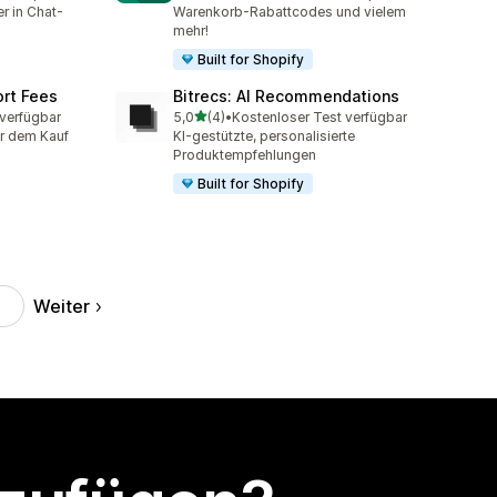
r in Chat-
Warenkorb-Rabattcodes und vielem
mehr!
Built for Shopify
ort Fees
Bitrecs: AI Recommendations
von 5 Sternen
 verfügbar
5,0
(4)
•
Kostenloser Test verfügbar
4 Rezensionen insgesamt
or dem Kauf
KI-gestützte, personalisierte
Produktempfehlungen
Built for Shopify
Weiter