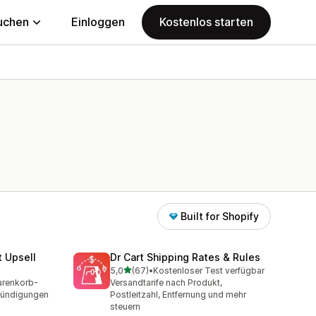
uchen
Einloggen
Kostenlos starten
Built for Shopify
t Upsell
Dr Cart Shipping Rates & Rules
von 5 Sternen
5,0
(67)
•
Kostenloser Test verfügbar
67 Rezensionen insgesamt
arenkorb-
Versandtarife nach Produkt,
kündigungen
Postleitzahl, Entfernung und mehr
steuern