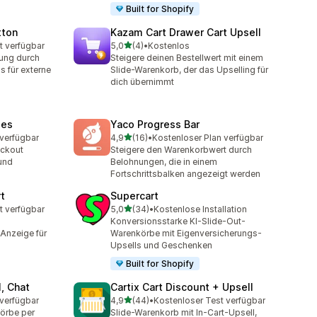
Built for Shopify
tton
Kazam Cart Drawer Cart Upsell
von 5 Sternen
t verfügbar
5,0
(4)
•
Kostenlos
t
4 Rezensionen insgesamt
rung durch
Steigere deinen Bestellwert mit einem
 für externe
Slide-Warenkorb, der das Upselling für
dich übernimmt
les
Yaco Progress Bar
von 5 Sternen
 verfügbar
4,9
(16)
•
Kostenloser Plan verfügbar
16 Rezensionen insgesamt
ckout
Steigere den Warenkorbwert durch
und
Belohnungen, die in einem
Fortschrittsbalken angezeigt werden
rt
Supercart
von 5 Sternen
t verfügbar
5,0
(34)
•
Kostenlose Installation
t
34 Rezensionen insgesamt
Konversionsstarke KI-Slide-Out-
Anzeige für
Warenkörbe mit Eigenversicherungs-
Upsells und Geschenken
Built for Shopify
l, Chat
Cartix Cart Discount + Upsell
von 5 Sternen
 verfügbar
4,9
(44)
•
Kostenloser Test verfügbar
44 Rezensionen insgesamt
örbe per
Slide-Warenkorb mit In-Cart-Upsell,