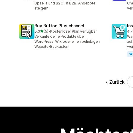
Upsells und B2C- & B2B-Angebote
Che
steigern
ver
Buy Button Plus channel
In
von 5 Sternen
5,0
(5)
•
Kostenloser Plan verfügbar
4,7
5 Rezensionen insgesamt
39 
Verkaufe deine Produkte über
War
WordPress, Wix oder einen beliebigen
auf
Website-Baukasten
wei
Zurück