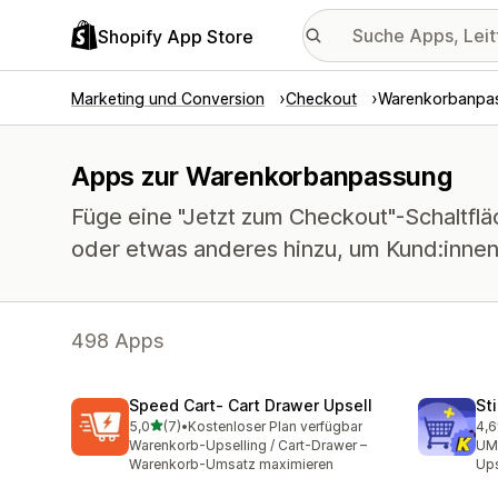
Shopify App Store
Marketing und Conversion
Checkout
Warenkorbanpa
Apps zur Warenkorbanpassung
Füge eine "Jetzt zum Checkout"-Schaltflä
oder etwas anderes hinzu, um Kund:innen 
498 Apps
Speed Cart‑ Cart Drawer Upsell
St
von 5 Sternen
5,0
(7)
•
Kostenloser Plan verfügbar
4,6
7 Rezensionen insgesamt
149
Warenkorb-Upselling / Cart-Drawer –
UMS
Warenkorb-Umsatz maximieren
Ups