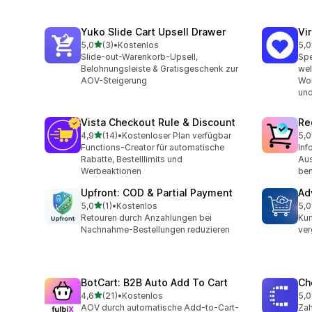
Yuko Slide Cart Upsell Drawer
Vi
von 5 Sternen
5,0
(3)
•
Kostenlos
5,0
3 Rezensionen insgesamt
48 
Slide-out-Warenkorb-Upsell,
Spe
Belohnungsleiste & Gratisgeschenk zur
wel
AOV-Steigerung
Woh
un
Vista Checkout Rule & Discount
Re
von 5 Sternen
4,9
(14)
•
Kostenloser Plan verfügbar
5,0
14 Rezensionen insgesamt
8 R
Functions-Creator für automatische
Inf
Rabatte, Bestelllimits und
Aus
Werbeaktionen
ben
Upfront: COD & Partial Payment
Ad
von 5 Sternen
5,0
(1)
•
Kostenlos
5,0
1 Rezensionen insgesamt
52 
Retouren durch Anzahlungen bei
Kun
Nachnahme-Bestellungen reduzieren
ver
BotCart: B2B Auto Add To Cart
Ch
von 5 Sternen
4,6
(21)
•
Kostenlos
5,0
21 Rezensionen insgesamt
2 R
AOV durch automatische Add-to-Cart-
Zah