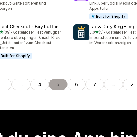
ckout-Seite sortieren und
Link, über Social Media ode
bergen
Apps teilen
Built for Shopify
stant Checkout ‑ Buy button
Tax & Duty King – Imp
von 5 Sternen
von 5 Sternen
(39)
•
Kostenloser Test verfügbar
5,0
(5)
•
Kostenloser Test
Rezensionen insgesamt
5 Rezensionen insgesamt
enkorb überspringen & nach Klick
Importsteuern und Zölle v
 „Jetzt kaufen“ zum Checkout
im Warenkorb anzeigen
terleiten
Built for Shopify
1
…
4
5
6
7
…
21