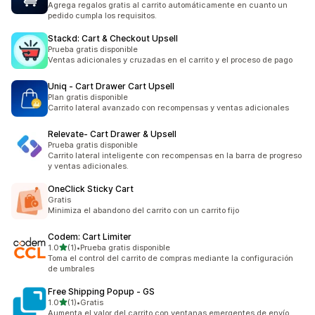
Agrega regalos gratis al carrito automáticamente en cuanto un
pedido cumpla los requisitos.
Stackd: Cart & Checkout Upsell
Prueba gratis disponible
Ventas adicionales y cruzadas en el carrito y el proceso de pago
Uniq ‑ Cart Drawer Cart Upsell
Plan gratis disponible
Carrito lateral avanzado con recompensas y ventas adicionales
Relevate‑ Cart Drawer & Upsell
Prueba gratis disponible
Carrito lateral inteligente con recompensas en la barra de progreso
y ventas adicionales.
OneClick Sticky Cart
Gratis
Minimiza el abandono del carrito con un carrito fijo
Codem: Cart Limiter
de 5 estrellas
1.0
(1)
•
Prueba gratis disponible
1 reseñas en total
Toma el control del carrito de compras mediante la configuración
de umbrales
Free Shipping Popup ‑ GS
de 5 estrellas
1.0
(1)
•
Gratis
1 reseñas en total
Aumenta el valor del carrito con ventanas emergentes de envío