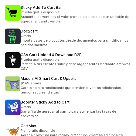
Sticky Add To Cart Bar
Prueba gratis disponible
Aumenta las ventas y el valor promedio del pedido con un botón de
agregar al carrito visible
Doc2cart
Gratis
Importa datos de productos desde documentos para simplificar los
pedidos masivos
CSV Cart Upload & Download B2B
Prueba gratis disponible
Permite a tus clientes subir y descargar carritos mediante archivos
CSV.
Mason: AI Smart Cart & Upsells
$149 al mes
Carrito de alto rendimiento que convierte: ventas adicionales,
temporizadores, ofertas
Booster Sticky Add to Cart
Gratis
Barra fija de agregar al carrito para aumentar las tasas de
conversión
CartMax
Plan gratis disponible
Agrega envoltura para regalo, protección y ventas adicionales