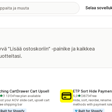
Selaa sovellu
yvä ”Lisää ostoskoriin” -painike ja kaikkea
otteitasi.
ching CartDrawer Cart Upsell
ETP Sort Hide Payme
/ 5 tähteä
/ 5 tähteä
(1 131)
•
Free plan available
5,0
(367)
•
Free
1 arvostelua yhteensä
367 arvostelua yhteensä
st your AOV: slide cart, upsell cart
Hide, sort, reorder, renam
ree shipping bar
methods with payment rul
Built for Shopify
Built for Shopify