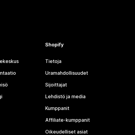
Shopify
jekeskus
Tietoja
ntaatio
Uramahdollisuudet
eisö
Sijoittajat
i
Lehdistö ja media
Kumppanit
Affiliate-kumppanit
Oikeudelliset asiat