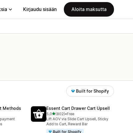
ksia
Kirjaudu sisään
Aloita maksutta
Built for Shopify
nt Methods
Essent Cart Drawer Cart Upsell
/ 5 tähteä
5,0
(802)
•
Free
802 arvostelua yhteensä
e payment
Lift AOV via Slide Cart Upsell, Sticky
es
Add to Cart, Reward Bar
Built for Shopify