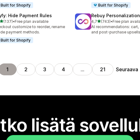
Built for Shopify
Built for Shopify
yfy: Hide Payment Rules
Rebuy Personalization
/ 5 tähteä
/ 5 tähteä
(137)
•
Free plan available
4,7
(743)
•
Free plan avail
 arvostelua yhteensä
743 arvostelua yhteensä
ckout customize to reorder, rename
AI recommendations: cart,
ide payment methods.
and post-purchase upsell
Built for Shopify
Seuraava
1
2
3
4
…
21
tko lisätä sovell