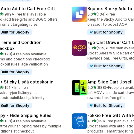
 Auto Add to Cart Free Gift
Square: Sticky Add to 
/ 5 tähteä
/ 5 tähteä
(999)
•
Free trial available
5,0
(134)
•
Free
 arvostelua yhteensä
134 arvostelua yhteensä
o-add free gifts and BOGO offers
Keep the Sticky Add to Cart
h smart targeting rules
on scroll to boost AOV
Built for Shopify
Built for Shopify
 Term and Condition
Ego Cart Drawer Cart 
/ 5 tähteä
eckbox
5,0
(519)
•
Free plan avail
519 arvostelua yhteensä
Boost Sales w Slide cart d
/ 5 tähteä
(178)
•
Free plan available
 arvostelua yhteensä
Rewards bar, Free Gifts, et
ms and conditions checkbox
ckout rules, age verification
Built for Shopify
Built for Shopify
 • Sticky Lisää ostoskoriin
Amp Slide Cart Upsell
/ 5 tähteä
/ 5 tähteä
(191)
•
Ilmainen
5,0
(688)
•
Free plan avail
 arvostelua yhteensä
688 arvostelua yhteensä
kukärryjen lisämyynti,
Lift AOV via slide cart draw
aostopainikkeet ja kiinnitys
rewards bar, free gifts
Built for Shopify
Built for Shopify
ipy ‑ Hide Shipping Rules
Fokkio Free Gift With
/ 5 tähteä
/ 5 tähteä
(133)
•
Free plan available
4,8
(69)
•
Free plan availa
 arvostelua yhteensä
69 arvostelua yhteensä
trol your shipping rates by multiple
Boost sales with auto-adde
ditions at checkout
products - smart targeting