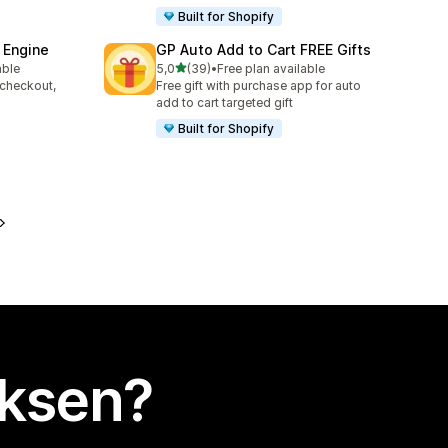
Built for Shopify
 Engine
GP Auto Add to Cart FREE Gifts
/ 5 tähteä
able
5,0
(39)
•
Free plan available
39 arvostelua yhteensä
 checkout,
Free gift with purchase app for auto
s
add to cart targeted gift
Built for Shopify
uksen?