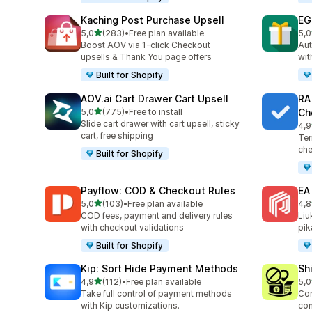
Kaching Post Purchase Upsell
EG
/ 5 tähteä
5,0
(283)
•
Free plan available
5,0
283 arvostelua yhteensä
999
Boost AOV via 1-click Checkout
Aut
upsells & Thank You page offers
wit
Built for Shopify
AOV.ai Cart Drawer Cart Upsell
RA
/ 5 tähteä
5,0
(775)
•
Free to install
Ch
775 arvostelua yhteensä
Slide cart drawer with cart upsell, sticky
4,9
178
cart, free shipping
Ter
che
Built for Shopify
Payflow: COD & Checkout Rules
EA
/ 5 tähteä
5,0
(103)
•
Free plan available
4,8
103 arvostelua yhteensä
191
COD fees, payment and delivery rules
Liu
with checkout validations
pik
Built for Shopify
Kip: Sort Hide Payment Methods
Sh
/ 5 tähteä
4,9
(112)
•
Free plan available
5,0
112 arvostelua yhteensä
133
Take full control of payment methods
Con
with Kip customizations.
con