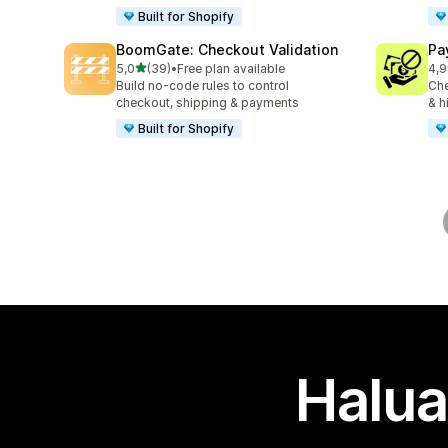
Built for Shopify
BoomGate: Checkout Validation
Pa
/ 5 tähteä
5,0
(39)
•
Free plan available
4,9
39 arvostelua yhteensä
137
Build no-code rules to control
Che
checkout, shipping & payments
& h
Built for Shopify
Halua