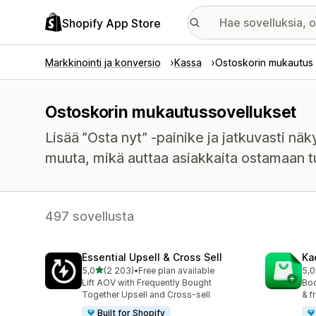
Shopify App Store
Markkinointi ja konversio
Kassa
Ostoskorin mukautus
Ostoskorin mukautussovellukset
Lisää ”Osta nyt” -painike ja jatkuvasti näk
muuta, mikä auttaa asiakkaita ostamaan tu
497 sovellusta
Essential Upsell & Cross Sell
Ka
/ 5 tähteä
5,0
(2 203)
•
Free plan available
5,0
2203 arvostelua yhteensä
113
Lift AOV with Frequently Bought
Boo
Together Upsell and Cross-sell
& f
Built for Shopify