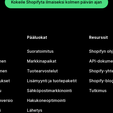
Kokeile Shopifyta ilmaiseksi kolmen päivän ajan
Pääluokat
Resurssit
Suoratoimitus
Shopifyn oh
nen
Markkinapaikat
API-dokume
inen
Tuotearvostelut
Shopify-yht
tukset
Lisämyynti ja tuotepaketit
Shopify-blog
u
Sähköpostimarkkinointi
Tutkimus
nversio
Hakukoneoptimointi
i
Lähetys