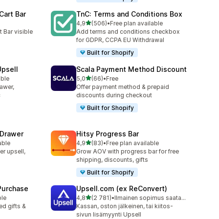
Cart Bar
TnC: Terms and Conditions Box
/ 5 tähteä
4,9
(506)
•
Free plan available
506 arvostelua yhteensä
 Bar visible
Add terms and conditions checkbox
for GDPR, CCPA EU Withdrawal
Built for Shopify
Upsell
Scala Payment Method Discount
/ 5 tähteä
able
5,0
(66)
•
Free
66 arvostelua yhteensä
rawer,
Offer payment method & prepaid
c
discounts during checkout
Built for Shopify
 Drawer
Hitsy Progress Bar
/ 5 tähteä
able
4,9
(83)
•
Free plan available
83 arvostelua yhteensä
er upsell,
Grow AOV with progress bar for free
shipping, discounts, gifts
Built for Shopify
 Purchase
Upsell.com (ex ReConvert)
/ 5 tähteä
ble
4,8
(2 781)
•
Ilmainen sopimus saatavilla
2781 arvostelua yhteensä
d gifts &
Kassan, oston jälkeinen, tai kiitos-
sivun lisämyynti Upsell