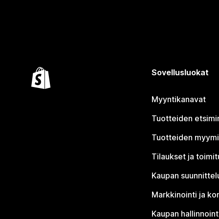
Sovellusluokat
Myyntikanavat
Tuotteiden etsimi
Tuotteiden myym
Tilaukset ja toimi
Kaupan suunnittel
Markkinointi ja ko
Kaupan hallinnoint