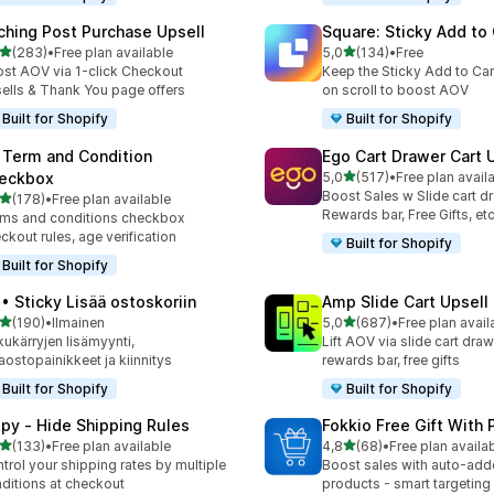
ching Post Purchase Upsell
Square: Sticky Add to 
/ 5 tähteä
/ 5 tähteä
(283)
•
Free plan available
5,0
(134)
•
Free
 arvostelua yhteensä
134 arvostelua yhteensä
st AOV via 1-click Checkout
Keep the Sticky Add to Cart
ells & Thank You page offers
on scroll to boost AOV
Built for Shopify
Built for Shopify
 Term and Condition
Ego Cart Drawer Cart 
/ 5 tähteä
eckbox
5,0
(517)
•
Free plan avail
517 arvostelua yhteensä
Boost Sales w Slide cart d
/ 5 tähteä
(178)
•
Free plan available
 arvostelua yhteensä
Rewards bar, Free Gifts, et
ms and conditions checkbox
ckout rules, age verification
Built for Shopify
Built for Shopify
 • Sticky Lisää ostoskoriin
Amp Slide Cart Upsell
/ 5 tähteä
/ 5 tähteä
(190)
•
Ilmainen
5,0
(687)
•
Free plan avail
 arvostelua yhteensä
687 arvostelua yhteensä
kukärryjen lisämyynti,
Lift AOV via slide cart draw
aostopainikkeet ja kiinnitys
rewards bar, free gifts
Built for Shopify
Built for Shopify
ipy ‑ Hide Shipping Rules
Fokkio Free Gift With
/ 5 tähteä
/ 5 tähteä
(133)
•
Free plan available
4,8
(68)
•
Free plan availa
 arvostelua yhteensä
68 arvostelua yhteensä
trol your shipping rates by multiple
Boost sales with auto-adde
ditions at checkout
products - smart targeting