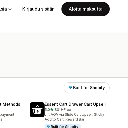
ksia
Kirjaudu sisään
Aloita maksutta
Built for Shopify
nt Methods
Essent Cart Drawer Cart Upsell
/ 5 tähteä
5,0
(801)
•
Free
801 arvostelua yhteensä
e payment
Lift AOV via Slide Cart Upsell, Sticky
es
Add to Cart, Reward Bar
Built for Shopify