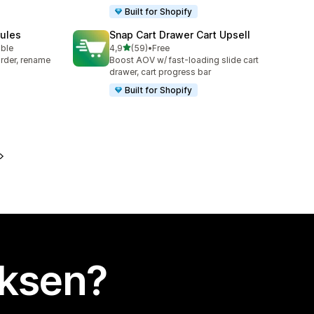
Built for Shopify
Rules
Snap Cart Drawer Cart Upsell
/ 5 tähteä
able
4,9
(59)
•
Free
59 arvostelua yhteensä
rder, rename
Boost AOV w/ fast-loading slide cart
drawer, cart progress bar
Built for Shopify
uksen?