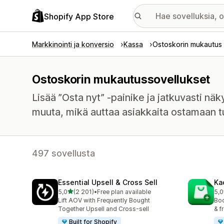
Shopify App Store
Markkinointi ja konversio
Kassa
Ostoskorin mukautus
Ostoskorin mukautussovellukset
Lisää ”Osta nyt” -painike ja jatkuvasti näk
muuta, mikä auttaa asiakkaita ostamaan tu
497 sovellusta
Essential Upsell & Cross Sell
Ka
/ 5 tähteä
5,0
(2 201)
•
Free plan available
5,0
2201 arvostelua yhteensä
112
Lift AOV with Frequently Bought
Boo
Together Upsell and Cross-sell
& f
Built for Shopify