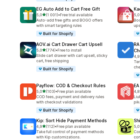
EG Auto Add to Cart Free Gift
Ka
/ 5 tähteä
5,0
(1 001)
•
Free trial available
5,0
1001 arvostelua yhteensä
283
Auto-add free gifts and BOGO offers
Boo
with smart targeting rules
ups
Built for Shopify
AOV.ai Cart Drawer Cart Upsell
RA
/ 5 tähteä
5,0
(774)
•
Free to install
Ch
774 arvostelua yhteensä
Slide cart drawer with cart upsell, sticky
4,9
178
cart, free shipping
Ter
che
Built for Shopify
Payflow: COD & Checkout Rules
EA
/ 5 tähteä
5,0
(103)
•
Free plan available
4,8
103 arvostelua yhteensä
190
COD fees, payment and delivery rules
Liu
with checkout validations
pik
Built for Shopify
Kip: Sort Hide Payment Methods
Sh
/ 5 tähteä
4,9
(112)
•
Free plan available
5,0
112 arvostelua yhteensä
133
Take full control of payment methods
Con
with Kip customizations.
con