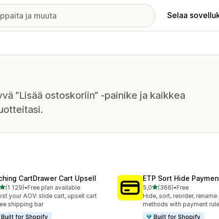
Selaa sovellu
yvä ”Lisää ostoskoriin” -painike ja kaikkea
otteitasi.
ching CartDrawer Cart Upsell
ETP Sort Hide Payme
/ 5 tähteä
/ 5 tähteä
(1 129)
•
Free plan available
5,0
(366)
•
Free
9 arvostelua yhteensä
366 arvostelua yhteensä
st your AOV: slide cart, upsell cart
Hide, sort, reorder, renam
ree shipping bar
methods with payment rul
Built for Shopify
Built for Shopify