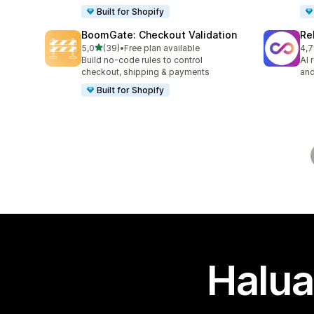
Built for Shopify
BoomGate: Checkout Validation
Re
/ 5 tähteä
5,0
(39)
•
Free plan available
4,7
39 arvostelua yhteensä
742
Build no-code rules to control
AI 
checkout, shipping & payments
and
Built for Shopify
Halua