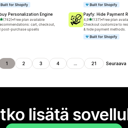
Built for Shopify
Built for Shopify
buy Personalization Engine
Payfy: Hide Payment 
/ 5 tähteä
/ 5 tähteä
(742)
•
Free plan available
4,9
(137)
•
Free plan avail
 arvostelua yhteensä
137 arvostelua yhteensä
recommendations: cart, checkout,
Checkout customize to reo
 post-purchase upsells
& hide payment methods.
Built for Shopify
Seuraava
1
2
3
4
…
21
tko lisätä sovell