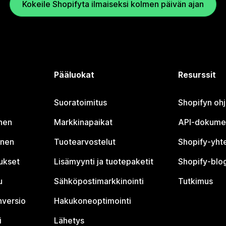
Kokeile Shopifyta ilmaiseksi kolmen päivän ajan
Pääluokat
Resurssit
Suoratoimitus
Shopifyn oh
nen
Markkinapaikat
API-dokume
inen
Tuotearvostelut
Shopify-yht
tukset
Lisämyynti ja tuotepaketit
Shopify-blog
u
Sähköpostimarkkinointi
Tutkimus
nversio
Hakukoneoptimointi
i
Lähetys