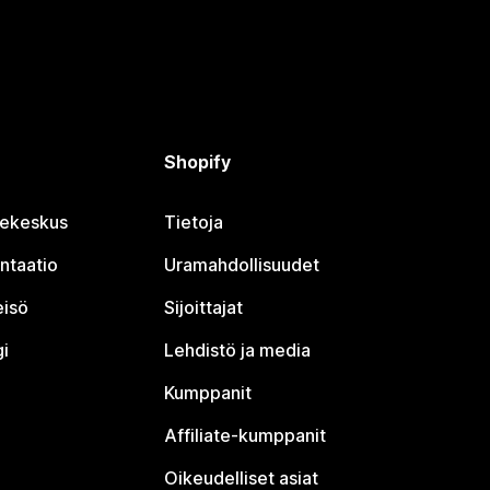
Shopify
jekeskus
Tietoja
ntaatio
Uramahdollisuudet
eisö
Sijoittajat
i
Lehdistö ja media
Kumppanit
Affiliate-kumppanit
Oikeudelliset asiat