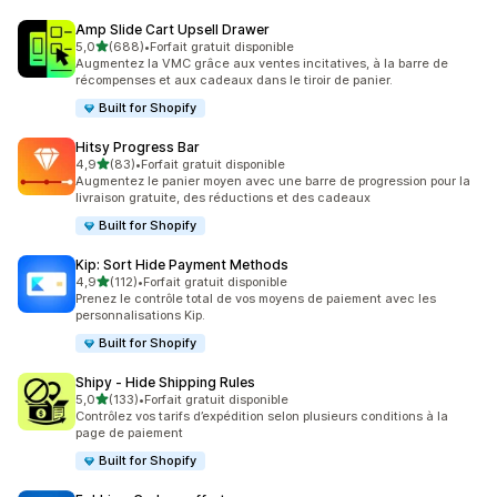
Amp Slide Cart Upsell Drawer
étoile(s) sur 5
5,0
(688)
•
Forfait gratuit disponible
688 avis au total
Augmentez la VMC grâce aux ventes incitatives, à la barre de
récompenses et aux cadeaux dans le tiroir de panier.
Built for Shopify
Hitsy Progress Bar
étoile(s) sur 5
4,9
(83)
•
Forfait gratuit disponible
83 avis au total
Augmentez le panier moyen avec une barre de progression pour la
livraison gratuite, des réductions et des cadeaux
Built for Shopify
Kip: Sort Hide Payment Methods
étoile(s) sur 5
4,9
(112)
•
Forfait gratuit disponible
112 avis au total
Prenez le contrôle total de vos moyens de paiement avec les
personnalisations Kip.
Built for Shopify
Shipy ‑ Hide Shipping Rules
étoile(s) sur 5
5,0
(133)
•
Forfait gratuit disponible
133 avis au total
Contrôlez vos tarifs d’expédition selon plusieurs conditions à la
page de paiement
Built for Shopify