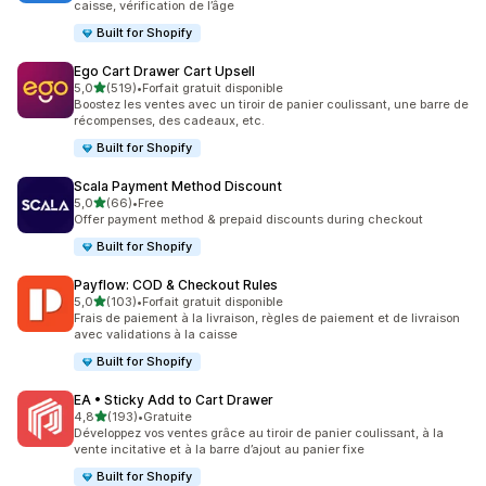
caisse, vérification de l’âge
Built for Shopify
Ego Cart Drawer Cart Upsell
étoile(s) sur 5
5,0
(519)
•
Forfait gratuit disponible
519 avis au total
Boostez les ventes avec un tiroir de panier coulissant, une barre de
récompenses, des cadeaux, etc.
Built for Shopify
Scala Payment Method Discount
étoile(s) sur 5
5,0
(66)
•
Free
66 avis au total
Offer payment method & prepaid discounts during checkout
Built for Shopify
Payflow: COD & Checkout Rules
étoile(s) sur 5
5,0
(103)
•
Forfait gratuit disponible
103 avis au total
Frais de paiement à la livraison, règles de paiement et de livraison
avec validations à la caisse
Built for Shopify
EA • Sticky Add to Cart Drawer
étoile(s) sur 5
4,8
(193)
•
Gratuite
193 avis au total
Développez vos ventes grâce au tiroir de panier coulissant, à la
vente incitative et à la barre d’ajout au panier fixe
Built for Shopify