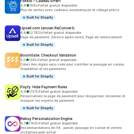
Fokkio – Cadeau offert
étoile(s) sur 5
4,8
(69)
•
Forfait gratuit disponible
69 avis au total
Plus de ventes avec cadeaux automatiques et ciblage précis.
Built for Shopify
Upsell.com (ancien ReConvert)
étoile(s) sur 5
4,8
(2 782)
•
Forfait gratuit disponible
2782 avis au total
Page de paiement, Service après vente, Page de remerciement
Built for Shopify
BoomGate: Checkout Validation
étoile(s) sur 5
5,0
(39)
•
Forfait gratuit disponible
39 avis au total
Créez des règles sans code pour contrôler le passage en caisse,
l’expédition et les paiements
Built for Shopify
Payfy: Hide Payment Rules
étoile(s) sur 5
4,9
(137)
•
Forfait gratuit disponible
137 avis au total
Personnalisez la page de paiement pour réorganiser, renommer et
masquer les moyens de paiement.
Built for Shopify
Rebuy Personalization Engine
étoile(s) sur 5
4,7
(743)
•
Forfait gratuit disponible
743 avis au total
Recommandations de l’IA : panier, passage en caisse et ventes
incitatives post-achat