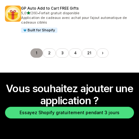
GP Auto Add to Cart FREE Gifts
étoile(s) sur 5
5,0
(39)
•
Forfait gratuit disponible
39 avis au total
Application de cadeaux avec achat pour l’ajout automatique de
cadeaux ciblés
Built for Shopify
1
2
3
4
21
Vous souhaitez ajouter une
application ?
Essayez Shopify gratuitement pendant 3 jours