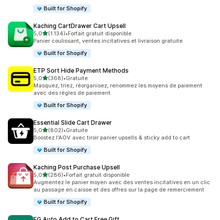
Built for Shopify
Kaching CartDrawer Cart Upsell
étoile(s) sur 5
5,0
(1 134)
•
Forfait gratuit disponible
1134 avis au total
Panier coulissant, ventes incitatives et livraison gratuite
Built for Shopify
ETP Sort Hide Payment Methods
étoile(s) sur 5
5,0
(368)
•
Gratuite
368 avis au total
Masquez, triez, réorganisez, renommez les moyens de paiement
avec des règles de paiement
Built for Shopify
Essential Slide Cart Drawer
étoile(s) sur 5
5,0
(802)
•
Gratuite
802 avis au total
Boostez l'AOV avec tiroir panier upsells & sticky add to cart
Built for Shopify
Kaching Post Purchase Upsell
étoile(s) sur 5
5,0
(286)
•
Forfait gratuit disponible
286 avis au total
Augmentez le panier moyen avec des ventes incitatives en un clic
au passage en caisse et des offres sur la page de remerciement
Built for Shopify
EG Auto Add to Cart Free Gift