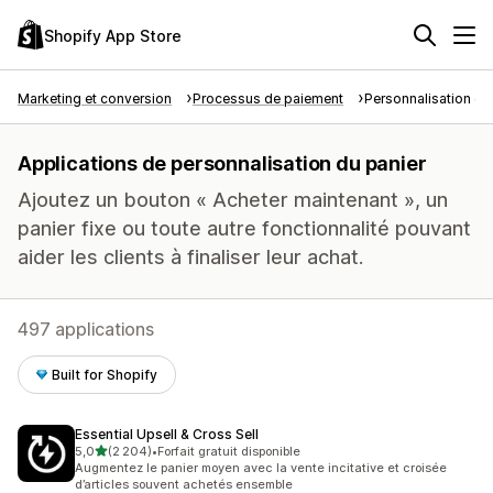
Shopify App Store
Marketing et conversion
Processus de paiement
Personnalisation du
Applications de personnalisation du panier
Ajoutez un bouton « Acheter maintenant », un
panier fixe ou toute autre fonctionnalité pouvant
aider les clients à finaliser leur achat.
497 applications
Built for Shopify
Essential Upsell & Cross Sell
étoile(s) sur 5
5,0
(2 204)
•
Forfait gratuit disponible
2204 avis au total
Augmentez le panier moyen avec la vente incitative et croisée
d’articles souvent achetés ensemble