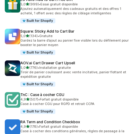
étoile(s) sur 5
5,0
(999)
•
Essai gratuit disponible
999 avis au total
Ajoutez automatiquement des cadeaux gratuits et des offres 1
acheté, 1 offert avec des règles de ciblage intelligentes
Built for Shopify
Square: Sticky Add to Cart Bar
étoile(s) sur 5
5,0
(134)
•
Gratuite
134 avis au total
Gardez la barre d’ajout au panier fixe visible lors du défilement pour
booster le panier moyen
Built for Shopify
AOV.ai Cart Drawer Cart Upsell
étoile(s) sur 5
5,0
(776)
•
Installation gratuite
776 avis au total
Tiroir de panier coulissant avec vente incitative, panier flottant et
expédition gratuite
Built for Shopify
TnC : Case à cocher CGU
étoile(s) sur 5
4,9
(507)
•
Forfait gratuit disponible
507 avis au total
Case à cocher CGU pour RGPD et retrait CCPA
Built for Shopify
RA Term and Condition Checkbox
étoile(s) sur 5
4,9
(178)
•
Forfait gratuit disponible
178 avis au total
Case à cocher des conditions générales, règles de passage à la