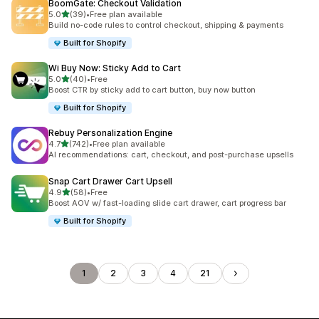
BoomGate: Checkout Validation
5つ星中
5.0
(39)
•
Free plan available
合計レビュー数：39件
Build no-code rules to control checkout, shipping & payments
Built for Shopify
Wi Buy Now: Sticky Add to Cart
5つ星中
5.0
(40)
•
Free
合計レビュー数：40件
Boost CTR by sticky add to cart button, buy now button
Built for Shopify
Rebuy Personalization Engine
5つ星中
4.7
(742)
•
Free plan available
合計レビュー数：742件
AI recommendations: cart, checkout, and post-purchase upsells
Snap Cart Drawer Cart Upsell
5つ星中
4.9
(58)
•
Free
合計レビュー数：58件
Boost AOV w/ fast-loading slide cart drawer, cart progress bar
Built for Shopify
1
2
3
4
21