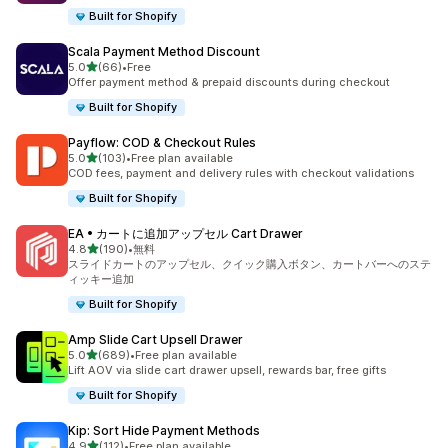
Built for Shopify
Scala Payment Method Discount
5つ星中
5.0
(66)
•
Free
合計レビュー数：66件
Offer payment method & prepaid discounts during checkout
Built for Shopify
Payflow: COD & Checkout Rules
5つ星中
5.0
(103)
•
Free plan available
合計レビュー数：103件
COD fees, payment and delivery rules with checkout validations
Built for Shopify
EA • カートに追加アップセル Cart Drawer
5つ星中
4.8
(190)
•
無料
合計レビュー数：190件
スライドカートのアップセル、クイック購入ボタン、カートバーへのステ
ィッキー追加
Built for Shopify
Amp Slide Cart Upsell Drawer
5つ星中
5.0
(689)
•
Free plan available
合計レビュー数：689件
Lift AOV via slide cart drawer upsell, rewards bar, free gifts
Built for Shopify
Kip: Sort Hide Payment Methods
5つ星中
4.9
(112)
•
Free plan available