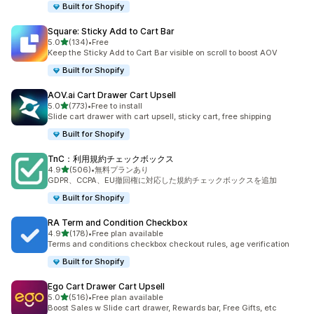
Built for Shopify
Square: Sticky Add to Cart Bar
5つ星中
5.0
(134)
•
Free
合計レビュー数：134件
Keep the Sticky Add to Cart Bar visible on scroll to boost AOV
Built for Shopify
AOV.ai Cart Drawer Cart Upsell
5つ星中
5.0
(773)
•
Free to install
合計レビュー数：773件
Slide cart drawer with cart upsell, sticky cart, free shipping
Built for Shopify
TnC：利用規約チェックボックス
5つ星中
4.9
(506)
•
無料プランあり
合計レビュー数：506件
GDPR、CCPA、EU撤回権に対応した規約チェックボックスを追加
Built for Shopify
RA Term and Condition Checkbox
5つ星中
4.9
(178)
•
Free plan available
合計レビュー数：178件
Terms and conditions checkbox checkout rules, age verification
Built for Shopify
Ego Cart Drawer Cart Upsell
5つ星中
5.0
(516)
•
Free plan available
合計レビュー数：516件
Boost Sales w Slide cart drawer, Rewards bar, Free Gifts, etc