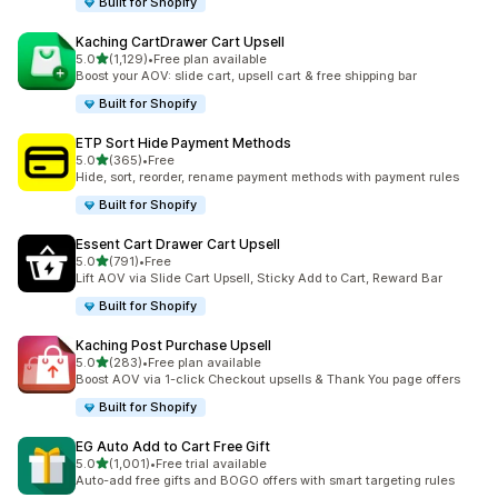
Built for Shopify
Kaching CartDrawer Cart Upsell
5つ星中
5.0
(1,129)
•
Free plan available
合計レビュー数：1129件
Boost your AOV: slide cart, upsell cart & free shipping bar
Built for Shopify
ETP Sort Hide Payment Methods
5つ星中
5.0
(365)
•
Free
合計レビュー数：365件
Hide, sort, reorder, rename payment methods with payment rules
Built for Shopify
Essent Cart Drawer Cart Upsell
5つ星中
5.0
(791)
•
Free
合計レビュー数：791件
Lift AOV via Slide Cart Upsell, Sticky Add to Cart, Reward Bar
Built for Shopify
Kaching Post Purchase Upsell
5つ星中
5.0
(283)
•
Free plan available
合計レビュー数：283件
Boost AOV via 1-click Checkout upsells & Thank You page offers
Built for Shopify
EG Auto Add to Cart Free Gift
5つ星中
5.0
(1,001)
•
Free trial available
合計レビュー数：1001件
Auto-add free gifts and BOGO offers with smart targeting rules