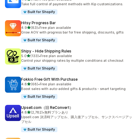
合計レビュー数：112件
Take full control of payment methods with Kip customizations.
Built for Shopify
Hitsy Progress Bar
5つ星中
4.9
(83)
•
Free plan available
合計レビュー数：83件
Grow AOV with progress bar for free shipping, discounts, gifts
Built for Shopify
Shipy ‑ Hide Shipping Rules
5つ星中
5.0
(133)
•
Free plan available
合計レビュー数：133件
Control your shipping rates by multiple conditions at checkout
Built for Shopify
Fokkio Free Gift With Purchase
5つ星中
4.8
(68)
•
Free plan available
合計レビュー数：68件
Boost sales with auto-added gifts & products - smart targeting
Built for Shopify
Upsell.com（旧 ReConvert）
5つ星中
4.8
(2,782)
•
無料プランあり
合計レビュー数：2782件
Upsell.com 決済時アップセル、購入後アップセル、サンクスページアッ
プセル
Built for Shopify