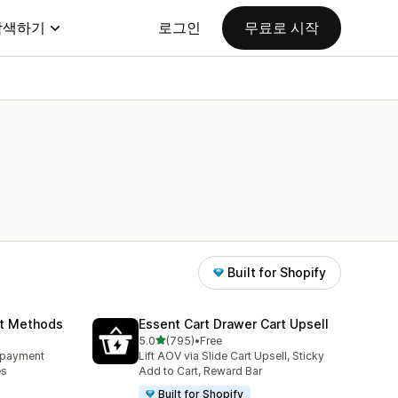
탐색하기
로그인
무료로 시작
Built for Shopify
nt Methods
Essent Cart Drawer Cart Upsell
별 5개 중
5.0
(795)
•
Free
총 리뷰 795개
e payment
Lift AOV via Slide Cart Upsell, Sticky
es
Add to Cart, Reward Bar
Built for Shopify