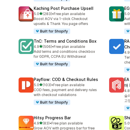
Kaching Post Purchase Upsell
EG
별 5개 중
5.0
(283)
•
Free plan available
5.0
총 리뷰 283개
총 
Boost AOV via 1-click Checkout
Aut
upsells & Thank You page offers
wit
Built for Shopify
TnC: Terms and Conditions Box
RA
별 5개 중
4.9
(506)
•
Free plan available
Ch
총 리뷰 506개
Add terms and conditions checkbox
4.9
총 
for GDPR, CCPA EU Withdrawal
Ter
che
Built for Shopify
Payflow: COD & Checkout Rules
E
별 5개 중
5.0
(103)
•
Free plan available
매 
총 리뷰 103개
COD fees, payment and delivery rules
4.8
총 
with checkout validations
슬라
고정
Built for Shopify
Hitsy Progress Bar
Sh
별 5개 중
4.9
(83)
•
Free plan available
5.0
총 리뷰 83개
총 
Grow AOV with progress bar for free
Con