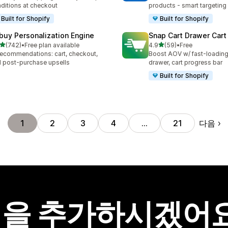
ditions at checkout
products - smart targeting
Built for Shopify
Built for Shopify
buy Personalization Engine
Snap Cart Drawer Cart
별 5개 중
별 5개 중
(742)
•
Free plan available
4.9
(59)
•
Free
리뷰 742개
총 리뷰 59개
recommendations: cart, checkout,
Boost AOV w/ fast-loading 
 post-purchase upsells
drawer, cart progress bar
Built for Shopify
다음
1
2
3
4
…
21
을 추가하시겠어