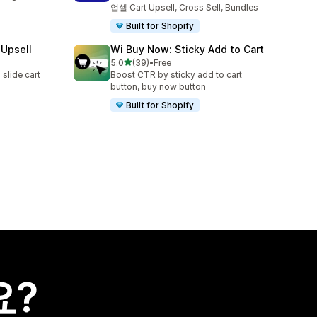
업셀 Cart Upsell, Cross Sell, Bundles
Built for Shopify
 Upsell
Wi Buy Now: Sticky Add to Cart
별 5개 중
5.0
(39)
•
Free
총 리뷰 39개
slide cart
Boost CTR by sticky add to cart
button, buy now button
Built for Shopify
요?