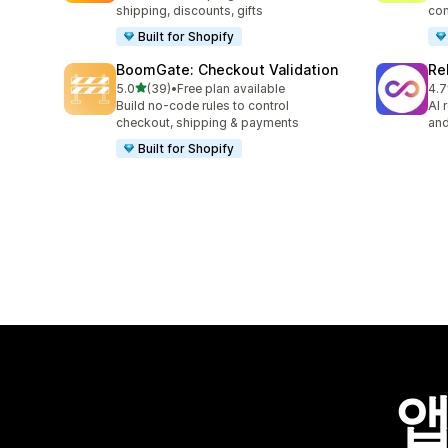
shipping, discounts, gifts
con
Built for Shopify
BoomGate: Checkout Validation
Re
별 5개 중
5.0
(39)
•
Free plan available
4.7
총 리뷰 39개
총 
Build no-code rules to control
AI 
checkout, shipping & payments
and
Built for Shopify
앱