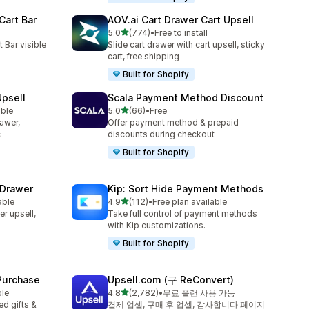
Cart Bar
AOV.ai Cart Drawer Cart Upsell
별 5개 중
5.0
(774)
•
Free to install
총 리뷰 774개
 Bar visible
Slide cart drawer with cart upsell, sticky
cart, free shipping
Built for Shopify
Upsell
Scala Payment Method Discount
별 5개 중
able
5.0
(66)
•
Free
총 리뷰 66개
rawer,
Offer payment method & prepaid
c
discounts during checkout
Built for Shopify
 Drawer
Kip: Sort Hide Payment Methods
별 5개 중
able
4.9
(112)
•
Free plan available
총 리뷰 112개
er upsell,
Take full control of payment methods
with Kip customizations.
Built for Shopify
 Purchase
Upsell.com (구 ReConvert)
별 5개 중
ble
4.8
(2,782)
•
무료 플랜 사용 가능
총 리뷰 2782개
d gifts &
결제 업셀, 구매 후 업셀, 감사합니다 페이지