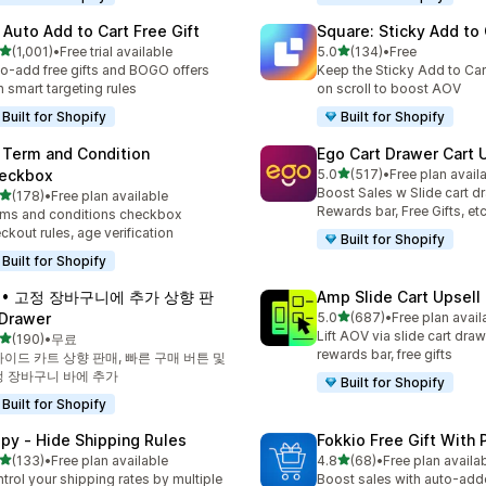
 Auto Add to Cart Free Gift
Square: Sticky Add to 
별 5개 중
별 5개 중
(1,001)
•
Free trial available
5.0
(134)
•
Free
리뷰 1001개
총 리뷰 134개
o-add free gifts and BOGO offers
Keep the Sticky Add to Cart
h smart targeting rules
on scroll to boost AOV
Built for Shopify
Built for Shopify
 Term and Condition
Ego Cart Drawer Cart 
별 5개 중
eckbox
5.0
(517)
•
Free plan avail
총 리뷰 517개
Boost Sales w Slide cart d
별 5개 중
(178)
•
Free plan available
리뷰 178개
Rewards bar, Free Gifts, et
ms and conditions checkbox
ckout rules, age verification
Built for Shopify
Built for Shopify
A • 고정 장바구니에 추가 상향 판
Amp Slide Cart Upsell
별 5개 중
Drawer
5.0
(687)
•
Free plan avail
총 리뷰 687개
Lift AOV via slide cart draw
별 5개 중
(190)
•
무료
리뷰 190개
rewards bar, free gifts
이드 카트 상향 판매, 빠른 구매 버튼 및
 장바구니 바에 추가
Built for Shopify
Built for Shopify
ipy ‑ Hide Shipping Rules
Fokkio Free Gift With
별 5개 중
별 5개 중
(133)
•
Free plan available
4.8
(68)
•
Free plan availa
리뷰 133개
총 리뷰 68개
trol your shipping rates by multiple
Boost sales with auto-adde