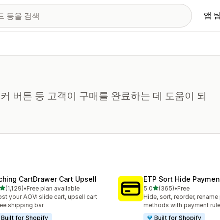
앱 
티커 버튼 등 고객이 구매를 완료하는 데 도움이 되
ching CartDrawer Cart Upsell
ETP Sort Hide Payme
별 5개 중
별 5개 중
(1,129)
•
Free plan available
5.0
(365)
•
Free
리뷰 1129개
총 리뷰 365개
st your AOV: slide cart, upsell cart
Hide, sort, reorder, renam
ree shipping bar
methods with payment rul
Built for Shopify
Built for Shopify