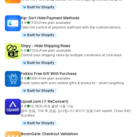
Built for Shopify
Kip: Sort Hide Payment Methods
별 5개 중
4.9
(112)
•
Free plan available
총 리뷰 112개
Take full control of payment methods with Kip customizations.
Built for Shopify
Shipy ‑ Hide Shipping Rules
별 5개 중
5.0
(133)
•
Free plan available
총 리뷰 133개
Control your shipping rates by multiple conditions at checkout
Built for Shopify
Fokkio Free Gift With Purchase
별 5개 중
4.8
(69)
•
Free plan available
총 리뷰 69개
Boost sales with auto-added gifts & products - smart targeting
Built for Shopify
Upsell.com (구 ReConvert)
별 5개 중
4.8
(2,783)
•
무료 플랜 사용 가능
총 리뷰 2783개
결제 업셀, 구매 후 업셀, 감사합니다 페이지 업셀 Cart Upsell, Cross Sell,
Bundles
Built for Shopify
BoomGate: Checkout Validation