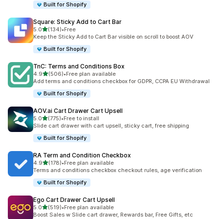
Built for Shopify
Square: Sticky Add to Cart Bar
별 5개 중
5.0
(134)
•
Free
총 리뷰 134개
Keep the Sticky Add to Cart Bar visible on scroll to boost AOV
Built for Shopify
TnC: Terms and Conditions Box
별 5개 중
4.9
(506)
•
Free plan available
총 리뷰 506개
Add terms and conditions checkbox for GDPR, CCPA EU Withdrawal
Built for Shopify
AOV.ai Cart Drawer Cart Upsell
별 5개 중
5.0
(775)
•
Free to install
총 리뷰 775개
Slide cart drawer with cart upsell, sticky cart, free shipping
Built for Shopify
RA Term and Condition Checkbox
별 5개 중
4.9
(178)
•
Free plan available
총 리뷰 178개
Terms and conditions checkbox checkout rules, age verification
Built for Shopify
Ego Cart Drawer Cart Upsell
별 5개 중
5.0
(519)
•
Free plan available
총 리뷰 519개
Boost Sales w Slide cart drawer, Rewards bar, Free Gifts, etc