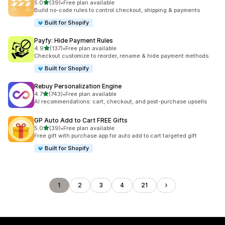
별 5개 중
5.0
(39)
•
Free plan available
총 리뷰 39개
Build no-code rules to control checkout, shipping & payments
Built for Shopify
Payfy: Hide Payment Rules
별 5개 중
4.9
(137)
•
Free plan available
총 리뷰 137개
Checkout customize to reorder, rename & hide payment methods.
Built for Shopify
Rebuy Personalization Engine
별 5개 중
4.7
(743)
•
Free plan available
총 리뷰 743개
AI recommendations: cart, checkout, and post-purchase upsells
GP Auto Add to Cart FREE Gifts
별 5개 중
5.0
(39)
•
Free plan available
총 리뷰 39개
Free gift with purchase app for auto add to cart targeted gift
Built for Shopify
1
2
3
4
21