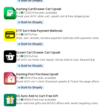
Built for Shopify
Kaching CartDrawer Cart Upsell
별 5개 중
5.0
(1,132)
•
Free plan available
총 리뷰 1132개
Boost your AOV: slide cart, upsell cart & free shipping bar
Built for Shopify
ETP Sort Hide Payment Methods
별 5개 중
5.0
(367)
•
Free
총 리뷰 367개
Hide, sort, reorder, rename payment methods with payment rules
Built for Shopify
Essent Cart Drawer Cart Upsell
별 5개 중
5.0
(802)
•
Free
총 리뷰 802개
Lift AOV via Slide Cart Upsell, Sticky Add to Cart, Reward Bar
Built for Shopify
Kaching Post Purchase Upsell
별 5개 중
5.0
(283)
•
Free plan available
총 리뷰 283개
Boost AOV via 1-click Checkout upsells & Thank You page offers
Built for Shopify
EG Auto Add to Cart Free Gift
별 5개 중
5.0
(999)
•
Free trial available
총 리뷰 999개
Auto-add free gifts and BOGO offers with smart targeting rules