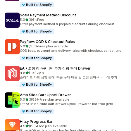
Built for Shopify
Scala Payment Method Discount
별 5개 중
5.0
(66)
•
Free
총 리뷰 66개
Offer payment method & prepaid discounts during checkout
Built for Shopify
Payflow: COD & Checkout Rules
별 5개 중
5.0
(103)
•
Free plan available
총 리뷰 103개
COD fees, payment and delivery rules with checkout validations
Built for Shopify
EA • 고정 장바구니에 추가 상향 판매 Drawer
별 5개 중
4.8
(191)
•
무료
총 리뷰 191개
슬라이드 카트 상향 판매, 빠른 구매 버튼 및 고정 장바구니 바에 추가
Built for Shopify
Amp Slide Cart Upsell Drawer
별 5개 중
5.0
(688)
•
Free plan available
총 리뷰 688개
Lift AOV via slide cart drawer upsell, rewards bar, free gifts
Built for Shopify
Hitsy Progress Bar
별 5개 중
4.9
(83)
•
Free plan available
총 리뷰 83개
Grow AOV with progress bar for free shipping, discounts, gifts