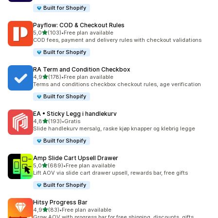
Built for Shopify
Payflow: COD & Checkout Rules
av 5 stjerner
5,0
(103)
•
Free plan available
Totalt 103 omtaler
COD fees, payment and delivery rules with checkout validations
Built for Shopify
RA Term and Condition Checkbox
av 5 stjerner
4,9
(178)
•
Free plan available
Totalt 178 omtaler
Terms and conditions checkbox checkout rules, age verification
Built for Shopify
EA • Sticky Legg i handlekurv
av 5 stjerner
4,8
(193)
•
Gratis
Totalt 193 omtaler
Slide handlekurv mersalg, raske kjøp knapper og klebrig legge
Built for Shopify
Amp Slide Cart Upsell Drawer
av 5 stjerner
5,0
(689)
•
Free plan available
Totalt 689 omtaler
Lift AOV via slide cart drawer upsell, rewards bar, free gifts
Built for Shopify
Hitsy Progress Bar
av 5 stjerner
4,9
(83)
•
Free plan available
Totalt 83 omtaler
Grow AOV with progress bar for free shipping, discounts, gifts