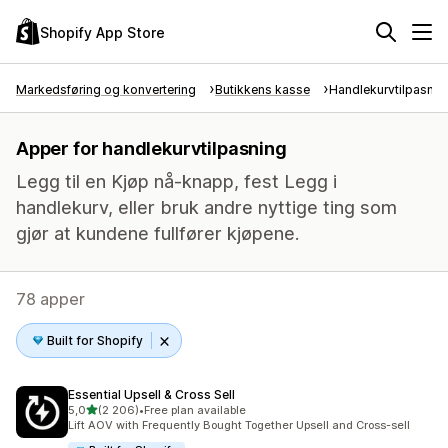
Shopify App Store
Markedsføring og konvertering
Butikkens kasse
Handlekurvtilpasnin
Apper for handlekurvtilpasning
Legg til en Kjøp nå-knapp, fest Legg i
handlekurv, eller bruk andre nyttige ting som
gjør at kundene fullfører kjøpene.
78 apper
Built for Shopify
Essential Upsell & Cross Sell
av 5 stjerner
5,0
(2 206)
•
Free plan available
Totalt 2206 omtaler
Lift AOV with Frequently Bought Together Upsell and Cross-sell