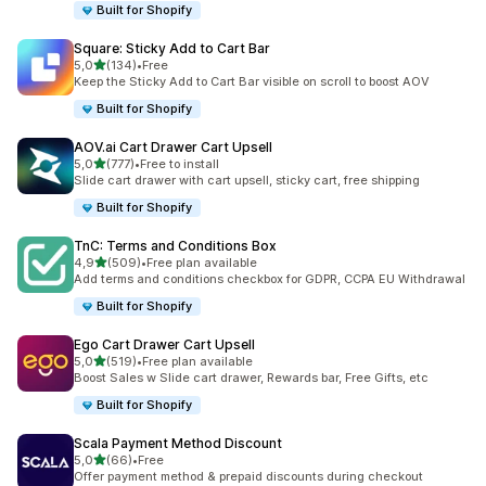
Built for Shopify
Square: Sticky Add to Cart Bar
av 5 stjerner
5,0
(134)
•
Free
Totalt 134 omtaler
Keep the Sticky Add to Cart Bar visible on scroll to boost AOV
Built for Shopify
AOV.ai Cart Drawer Cart Upsell
av 5 stjerner
5,0
(777)
•
Free to install
Totalt 777 omtaler
Slide cart drawer with cart upsell, sticky cart, free shipping
Built for Shopify
TnC: Terms and Conditions Box
av 5 stjerner
4,9
(509)
•
Free plan available
Totalt 509 omtaler
Add terms and conditions checkbox for GDPR, CCPA EU Withdrawal
Built for Shopify
Ego Cart Drawer Cart Upsell
av 5 stjerner
5,0
(519)
•
Free plan available
Totalt 519 omtaler
Boost Sales w Slide cart drawer, Rewards bar, Free Gifts, etc
Built for Shopify
Scala Payment Method Discount
av 5 stjerner
5,0
(66)
•
Free
Totalt 66 omtaler
Offer payment method & prepaid discounts during checkout