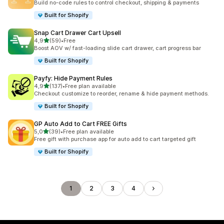
Build no-code rules to control checkout, shipping & payments
Built for Shopify
Snap Cart Drawer Cart Upsell
av 5 stjerner
4,9
(59)
•
Free
Totalt 59 omtaler
Boost AOV w/ fast-loading slide cart drawer, cart progress bar
Built for Shopify
Payfy: Hide Payment Rules
av 5 stjerner
4,9
(137)
•
Free plan available
Totalt 137 omtaler
Checkout customize to reorder, rename & hide payment methods.
Built for Shopify
GP Auto Add to Cart FREE Gifts
av 5 stjerner
5,0
(39)
•
Free plan available
Totalt 39 omtaler
Free gift with purchase app for auto add to cart targeted gift
Built for Shopify
1
2
3
4