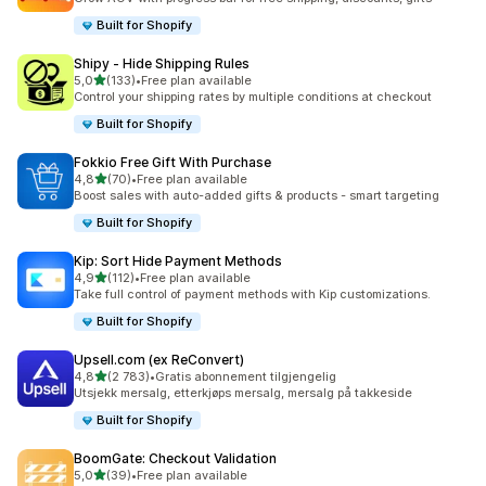
Built for Shopify
Shipy ‑ Hide Shipping Rules
av 5 stjerner
5,0
(133)
•
Free plan available
Totalt 133 omtaler
Control your shipping rates by multiple conditions at checkout
Built for Shopify
Fokkio Free Gift With Purchase
av 5 stjerner
4,8
(70)
•
Free plan available
Totalt 70 omtaler
Boost sales with auto-added gifts & products - smart targeting
Built for Shopify
Kip: Sort Hide Payment Methods
av 5 stjerner
4,9
(112)
•
Free plan available
Totalt 112 omtaler
Take full control of payment methods with Kip customizations.
Built for Shopify
Upsell.com (ex ReConvert)
av 5 stjerner
4,8
(2 783)
•
Gratis abonnement tilgjengelig
Totalt 2783 omtaler
Utsjekk mersalg, etterkjøps mersalg, mersalg på takkeside
Built for Shopify
BoomGate: Checkout Validation
av 5 stjerner
5,0
(39)
•
Free plan available
Totalt 39 omtaler