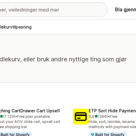
Bla gjen
lekurvtilpasning
dlekurv, eller bruk andre nyttige ting som gjør
ching CartDrawer Cart Upsell
ETP Sort Hide Payme
av 5 stjerner
av 5 stjerner
(1 129)
•
Free plan available
5,0
(366)
•
Free
alt 1129 omtaler
Totalt 366 omtaler
st your AOV: slide cart, upsell cart
Hide, sort, reorder, renam
ree shipping bar
methods with payment rul
Built for Shopify
Built for Shopify