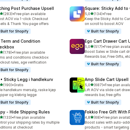
ching Post Purchase Upsell
Square: Sticky Add to 
av 5 stjerner
av 5 stjerner
(283)
•
Free plan available
5,0
(134)
•
Free
alt 283 omtaler
Totalt 134 omtaler
st AOV via 1-click Checkout
Keep the Sticky Add to Cart
ells & Thank You page offers
on scroll to boost AOV
Built for Shopify
Built for Shopify
 Term and Condition
Ego Cart Drawer Cart 
av 5 stjerner
eckbox
5,0
(517)
•
Free plan avail
Totalt 517 omtaler
Boost Sales w Slide cart d
av 5 stjerner
(178)
•
Free plan available
alt 178 omtaler
Rewards bar, Free Gifts, et
ms and conditions checkbox
ckout rules, age verification
Built for Shopify
Built for Shopify
 • Sticky Legg i handlekurv
Amp Slide Cart Upsell
av 5 stjerner
av 5 stjerner
(190)
•
Gratis
5,0
(687)
•
Free plan avail
alt 190 omtaler
Totalt 687 omtaler
de handlekurv mersalg, raske kjøp
Lift AOV via slide cart draw
pper og klebrig legge
rewards bar, free gifts
Built for Shopify
Built for Shopify
ipy ‑ Hide Shipping Rules
Fokkio Free Gift With
av 5 stjerner
av 5 stjerner
(133)
•
Free plan available
4,8
(68)
•
Free plan availa
alt 133 omtaler
Totalt 68 omtaler
trol your shipping rates by multiple
Boost sales with auto-adde
ditions at checkout
products - smart targeting