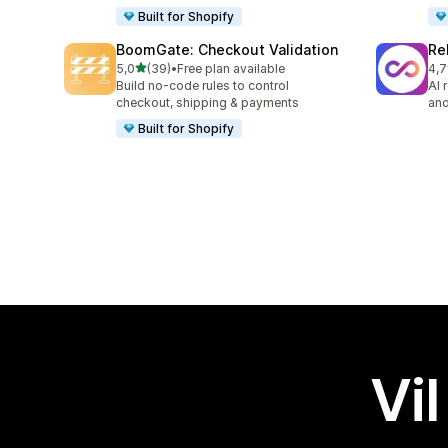
Built for Shopify
BoomGate: Checkout Validation
Re
av 5 stjerner
5,0
(39)
•
Free plan available
4,7
Totalt 39 omtaler
Tot
Build no-code rules to control
AI 
checkout, shipping & payments
and
Built for Shopify
Vil