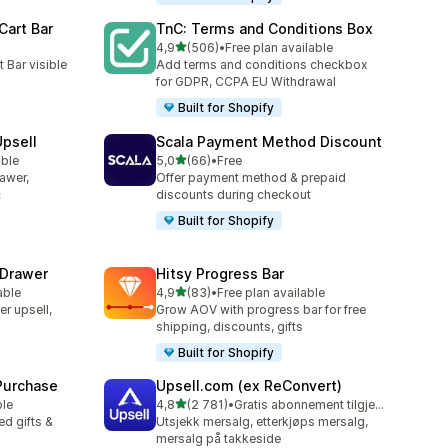
Cart Bar
TnC: Terms and Conditions Box
av 5 stjerner
4,9
(506)
•
Free plan available
Totalt 506 omtaler
 Bar visible
Add terms and conditions checkbox
for GDPR, CCPA EU Withdrawal
Built for Shopify
Upsell
Scala Payment Method Discount
av 5 stjerner
able
5,0
(66)
•
Free
Totalt 66 omtaler
rawer,
Offer payment method & prepaid
c
discounts during checkout
Built for Shopify
 Drawer
Hitsy Progress Bar
av 5 stjerner
able
4,9
(83)
•
Free plan available
Totalt 83 omtaler
er upsell,
Grow AOV with progress bar for free
shipping, discounts, gifts
Built for Shopify
 Purchase
Upsell.com (ex ReConvert)
av 5 stjerner
ble
4,8
(2 781)
•
Gratis abonnement tilgjengelig
Totalt 2781 omtaler
d gifts &
Utsjekk mersalg, etterkjøps mersalg,
mersalg på takkeside