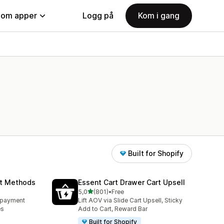
nom apper
Logg på
Kom i gang
Built for Shopify
nt Methods
Essent Cart Drawer Cart Upsell
av 5 stjerner
5,0
(801)
•
Free
Totalt 801 omtaler
e payment
Lift AOV via Slide Cart Upsell, Sticky
es
Add to Cart, Reward Bar
Built for Shopify