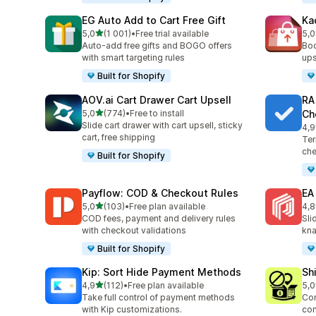
EG Auto Add to Cart Free Gift
Ka
av 5 stjerner
5,0
(1 001)
•
Free trial available
5,0
Totalt 1001 omtaler
Tot
Auto-add free gifts and BOGO offers
Boo
with smart targeting rules
ups
Built for Shopify
AOV.ai Cart Drawer Cart Upsell
RA
av 5 stjerner
5,0
(774)
•
Free to install
Ch
Totalt 774 omtaler
Slide cart drawer with cart upsell, sticky
4,9
Tot
cart, free shipping
Ter
che
Built for Shopify
Payflow: COD & Checkout Rules
EA
av 5 stjerner
5,0
(103)
•
Free plan available
4,8
Totalt 103 omtaler
Tot
COD fees, payment and delivery rules
Sli
with checkout validations
kna
Built for Shopify
Kip: Sort Hide Payment Methods
Sh
av 5 stjerner
4,9
(112)
•
Free plan available
5,0
Totalt 112 omtaler
Tot
Take full control of payment methods
Con
with Kip customizations.
con