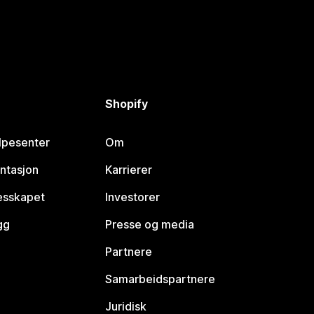
Shopify
lpesenter
Om
ntasjon
Karrierer
lesskapet
Investorer
gg
Presse og media
Partnere
Samarbeidspartnere
Juridisk