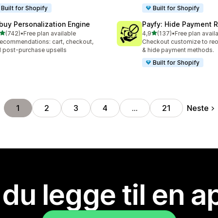
Built for Shopify
Built for Shopify
buy Personalization Engine
Payfy: Hide Payment 
av 5 stjerner
av 5 stjerner
(742)
•
Free plan available
4,9
(137)
•
Free plan avail
alt 742 omtaler
Totalt 137 omtaler
recommendations: cart, checkout,
Checkout customize to reo
 post-purchase upsells
& hide payment methods.
Built for Shopify
Neste
1
2
3
4
…
21
 du legge til en 