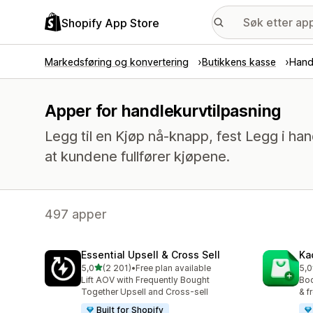
Shopify App Store
Markedsføring og konvertering
Butikkens kasse
Hand
Apper for handlekurvtilpasning
Legg til en Kjøp nå-knapp, fest Legg i han
at kundene fullfører kjøpene.
497 apper
Essential Upsell & Cross Sell
Ka
av 5 stjerner
5,0
(2 201)
•
Free plan available
5,0
Totalt 2201 omtaler
Tot
Lift AOV with Frequently Bought
Boo
Together Upsell and Cross-sell
& f
Built for Shopify