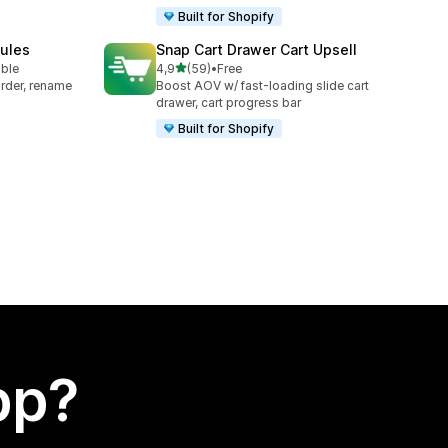
Built for Shopify
Rules
Snap Cart Drawer Cart Upsell
av 5 stjerner
able
4,9
(59)
•
Free
Totalt 59 omtaler
rder, rename
Boost AOV w/ fast-loading slide cart
drawer, cart progress bar
Built for Shopify
app?