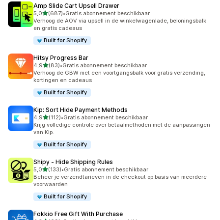
Amp Slide Cart Upsell Drawer
van 5 sterren
5,0
(687)
•
Gratis abonnement beschikbaar
687 recensies in totaal
Verhoog de AOV via upsell in de winkelwagenlade, beloningsbalk
en gratis cadeaus
Built for Shopify
Hitsy Progress Bar
van 5 sterren
4,9
(83)
•
Gratis abonnement beschikbaar
83 recensies in totaal
Verhoog de GBW met een voortgangsbalk voor gratis verzending,
kortingen en cadeaus
Built for Shopify
Kip: Sort Hide Payment Methods
van 5 sterren
4,9
(112)
•
Gratis abonnement beschikbaar
112 recensies in totaal
Krijg volledige controle over betaalmethoden met de aanpassingen
van Kip.
Built for Shopify
Shipy ‑ Hide Shipping Rules
van 5 sterren
5,0
(133)
•
Gratis abonnement beschikbaar
133 recensies in totaal
Beheer je verzendtarieven in de checkout op basis van meerdere
voorwaarden
Built for Shopify
Fokkio Free Gift With Purchase