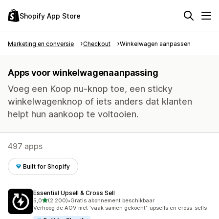
Shopify App Store
Marketing en conversie
Checkout
Winkelwagen aanpassen
Apps voor winkelwagenaanpassing
Voeg een Koop nu-knop toe, een sticky
winkelwagenknop of iets anders dat klanten
helpt hun aankoop te voltooien.
497 apps
Built for Shopify
Essential Upsell & Cross Sell
van 5 sterren
5,0
(2.200)
•
Gratis abonnement beschikbaar
2200 recensies in totaal
Verhoog de AOV met 'vaak samen gekocht'-upsells en cross-sells