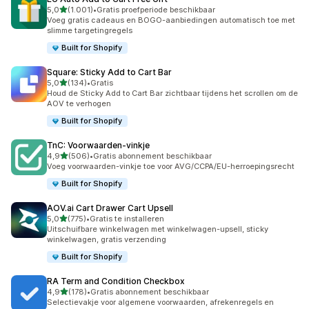
van 5 sterren
5,0
(1.001)
•
Gratis proefperiode beschikbaar
1001 recensies in totaal
Voeg gratis cadeaus en BOGO-aanbiedingen automatisch toe met
slimme targetingregels
Built for Shopify
Square: Sticky Add to Cart Bar
van 5 sterren
5,0
(134)
•
Gratis
134 recensies in totaal
Houd de Sticky Add to Cart Bar zichtbaar tijdens het scrollen om de
AOV te verhogen
Built for Shopify
TnC: Voorwaarden‑vinkje
van 5 sterren
4,9
(506)
•
Gratis abonnement beschikbaar
506 recensies in totaal
Voeg voorwaarden-vinkje toe voor AVG/CCPA/EU-herroepingsrecht
Built for Shopify
AOV.ai Cart Drawer Cart Upsell
van 5 sterren
5,0
(775)
•
Gratis te installeren
775 recensies in totaal
Uitschuifbare winkelwagen met winkelwagen-upsell, sticky
winkelwagen, gratis verzending
Built for Shopify
RA Term and Condition Checkbox
van 5 sterren
4,9
(178)
•
Gratis abonnement beschikbaar
178 recensies in totaal
Selectievakje voor algemene voorwaarden, afrekenregels en