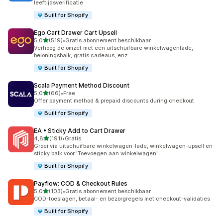
leeftijdsverificatie
Built for Shopify
Ego Cart Drawer Cart Upsell
van 5 sterren
5,0
(519)
•
Gratis abonnement beschikbaar
519 recensies in totaal
Verhoog de omzet met een uitschuifbare winkelwagenlade,
beloningsbalk, gratis cadeaus, enz.
Built for Shopify
Scala Payment Method Discount
van 5 sterren
5,0
(66)
•
Free
66 recensies in totaal
Offer payment method & prepaid discounts during checkout
Built for Shopify
EA • Sticky Add to Cart Drawer
van 5 sterren
4,8
(191)
•
Gratis
191 recensies in totaal
Groei via uitschuifbare winkelwagen-lade, winkelwagen-upsell en
sticky balk voor 'Toevoegen aan winkelwagen'
Built for Shopify
Payflow: COD & Checkout Rules
van 5 sterren
5,0
(103)
•
Gratis abonnement beschikbaar
103 recensies in totaal
COD-toeslagen, betaal- en bezorgregels met checkout-validaties
Built for Shopify