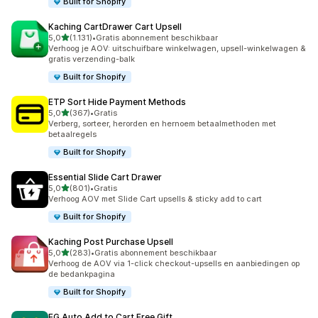
Built for Shopify
Kaching CartDrawer Cart Upsell
van 5 sterren
5,0
(1.131)
•
Gratis abonnement beschikbaar
1131 recensies in totaal
Verhoog je AOV: uitschuifbare winkelwagen, upsell-winkelwagen &
gratis verzending-balk
Built for Shopify
ETP Sort Hide Payment Methods
van 5 sterren
5,0
(367)
•
Gratis
367 recensies in totaal
Verberg, sorteer, herorden en hernoem betaalmethoden met
betaalregels
Built for Shopify
Essential Slide Cart Drawer
van 5 sterren
5,0
(801)
•
Gratis
801 recensies in totaal
Verhoog AOV met Slide Cart upsells & sticky add to cart
Built for Shopify
Kaching Post Purchase Upsell
van 5 sterren
5,0
(283)
•
Gratis abonnement beschikbaar
283 recensies in totaal
Verhoog de AOV via 1-click checkout-upsells en aanbiedingen op
de bedankpagina
Built for Shopify
EG Auto Add to Cart Free Gift