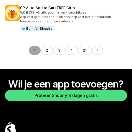
GP Auto Add to Cart FREE Gifts
van 5 sterren
5,0
(39)
•
Gratis abonnement beschikbaar
39 recensies in totaal
App voor gratis cadeaus bij aankoop voor het automatisch
toevoegen van gerichte cadeaus
Built for Shopify
1
2
3
4
21
Wil je een app toevoegen?
Probeer Shopify 3 dagen gratis