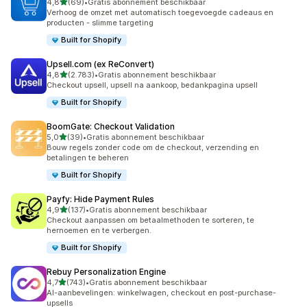
van 5 sterren
4,8
(69)
•
Gratis abonnement beschikbaar
69 recensies in totaal
Verhoog de omzet met automatisch toegevoegde cadeaus en
producten - slimme targeting
Built for Shopify
Upsell.com (ex ReConvert)
van 5 sterren
4,8
(2.783)
•
Gratis abonnement beschikbaar
2783 recensies in totaal
Checkout upsell, upsell na aankoop, bedankpagina upsell
Built for Shopify
BoomGate: Checkout Validation
van 5 sterren
5,0
(39)
•
Gratis abonnement beschikbaar
39 recensies in totaal
Bouw regels zonder code om de checkout, verzending en
betalingen te beheren
Built for Shopify
Payfy: Hide Payment Rules
van 5 sterren
4,9
(137)
•
Gratis abonnement beschikbaar
137 recensies in totaal
Checkout aanpassen om betaalmethoden te sorteren, te
hernoemen en te verbergen.
Built for Shopify
Rebuy Personalization Engine
van 5 sterren
4,7
(743)
•
Gratis abonnement beschikbaar
743 recensies in totaal
AI-aanbevelingen: winkelwagen, checkout en post-purchase-
upsells