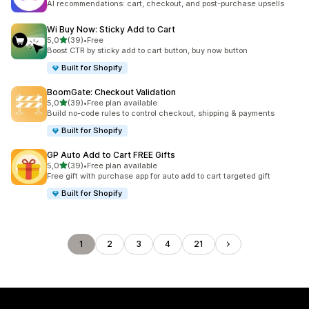
AI recommendations: cart, checkout, and post-purchase upsells
Wi Buy Now: Sticky Add to Cart
na 5 gwiazdek
5,0
(39)
•
Free
Łączna liczba recenzji: 39
Boost CTR by sticky add to cart button, buy now button
Built for Shopify
BoomGate: Checkout Validation
na 5 gwiazdek
5,0
(39)
•
Free plan available
Łączna liczba recenzji: 39
Build no-code rules to control checkout, shipping & payments
Built for Shopify
GP Auto Add to Cart FREE Gifts
na 5 gwiazdek
5,0
(39)
•
Free plan available
Łączna liczba recenzji: 39
Free gift with purchase app for auto add to cart targeted gift
Built for Shopify
1
2
3
4
21