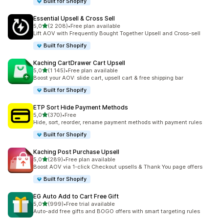
Built for Shopify
Essential Upsell & Cross Sell
na 5 gwiazdek
5,0
(2 208)
•
Free plan available
Łączna liczba recenzji: 2208
Lift AOV with Frequently Bought Together Upsell and Cross-sell
Built for Shopify
Kaching CartDrawer Cart Upsell
na 5 gwiazdek
5,0
(1 145)
•
Free plan available
Łączna liczba recenzji: 1145
Boost your AOV: slide cart, upsell cart & free shipping bar
Built for Shopify
ETP Sort Hide Payment Methods
na 5 gwiazdek
5,0
(370)
•
Free
Łączna liczba recenzji: 370
Hide, sort, reorder, rename payment methods with payment rules
Built for Shopify
Kaching Post Purchase Upsell
na 5 gwiazdek
5,0
(289)
•
Free plan available
Łączna liczba recenzji: 289
Boost AOV via 1-click Checkout upsells & Thank You page offers
Built for Shopify
EG Auto Add to Cart Free Gift
na 5 gwiazdek
5,0
(999)
•
Free trial available
Łączna liczba recenzji: 999
Auto-add free gifts and BOGO offers with smart targeting rules