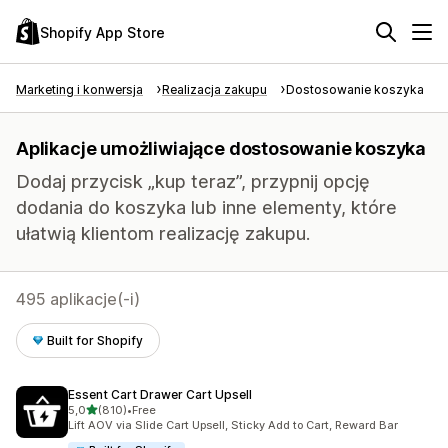
Shopify App Store
Marketing i konwersja
Realizacja zakupu
Dostosowanie koszyka
Aplikacje umożliwiające dostosowanie koszyka
Dodaj przycisk „kup teraz”, przypnij opcję
dodania do koszyka lub inne elementy, które
ułatwią klientom realizację zakupu.
495 aplikacje(-i)
Built for Shopify
Essent Cart Drawer Cart Upsell
na 5 gwiazdek
5,0
(810)
•
Free
Łączna liczba recenzji: 810
Lift AOV via Slide Cart Upsell, Sticky Add to Cart, Reward Bar