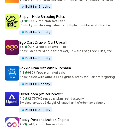
Built for Shopify
Shipy ‑ Hide Shipping Rules
na 5 gwiazdek
5,0
(133)
•
Free plan available
Łączna liczba recenzji: 133
Control your shipping rates by multiple conditions at checkout
Built for Shopify
Ego Cart Drawer Cart Upsell
na 5 gwiazdek
5,0
(518)
•
Free plan available
Łączna liczba recenzji: 518
Boost Sales w Slide cart drawer, Rewards bar, Free Gifts, etc
Built for Shopify
Fokkio Free Gift With Purchase
na 5 gwiazdek
4,8
(69)
•
Free plan available
Łączna liczba recenzji: 69
Boost sales with auto-added gifts & products - smart targeting
Built for Shopify
Upsell.com (ex ReConvert)
na 5 gwiazdek
4,8
(2 787)
•
Bezpłatny plan jest dostępny
Łączna liczba recenzji: 2787
Zwiększ sprzedaż dzięki AI-upsellom i ofertom po zakupie
Built for Shopify
Rebuy Personalization Engine
na 5 gwiazdek
4,7
(743)
•
Free plan available
Łączna liczba recenzji: 743