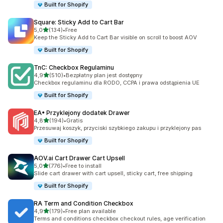
Built for Shopify
Square: Sticky Add to Cart Bar
na 5 gwiazdek
5,0
(134)
•
Free
Łączna liczba recenzji: 134
Keep the Sticky Add to Cart Bar visible on scroll to boost AOV
Built for Shopify
TnC: Checkbox Regulaminu
na 5 gwiazdek
4,9
(510)
•
Bezpłatny plan jest dostępny
Łączna liczba recenzji: 510
Checkbox regulaminu dla RODO, CCPA i prawa odstąpienia UE
Built for Shopify
EA• Przyklejony dodatek Drawer
na 5 gwiazdek
4,8
(194)
•
Gratis
Łączna liczba recenzji: 194
Przesuwaj koszyk, przyciski szybkiego zakupu i przyklejony pas
Built for Shopify
AOV.ai Cart Drawer Cart Upsell
na 5 gwiazdek
5,0
(776)
•
Free to install
Łączna liczba recenzji: 776
Slide cart drawer with cart upsell, sticky cart, free shipping
Built for Shopify
RA Term and Condition Checkbox
na 5 gwiazdek
4,9
(179)
•
Free plan available
Łączna liczba recenzji: 179
Terms and conditions checkbox checkout rules, age verification