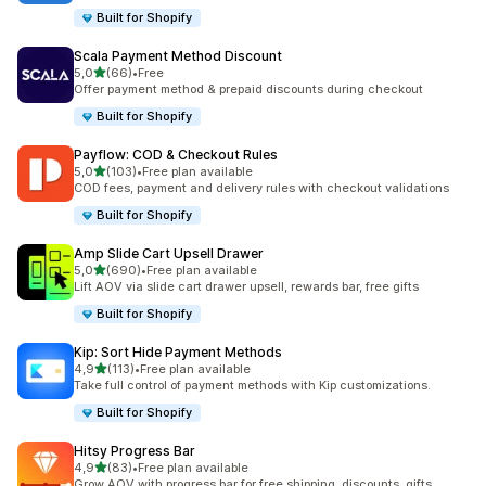
Built for Shopify
Scala Payment Method Discount
na 5 gwiazdek
5,0
(66)
•
Free
Łączna liczba recenzji: 66
Offer payment method & prepaid discounts during checkout
Built for Shopify
Payflow: COD & Checkout Rules
na 5 gwiazdek
5,0
(103)
•
Free plan available
Łączna liczba recenzji: 103
COD fees, payment and delivery rules with checkout validations
Built for Shopify
Amp Slide Cart Upsell Drawer
na 5 gwiazdek
5,0
(690)
•
Free plan available
Łączna liczba recenzji: 690
Lift AOV via slide cart drawer upsell, rewards bar, free gifts
Built for Shopify
Kip: Sort Hide Payment Methods
na 5 gwiazdek
4,9
(113)
•
Free plan available
Łączna liczba recenzji: 113
Take full control of payment methods with Kip customizations.
Built for Shopify
Hitsy Progress Bar
na 5 gwiazdek
4,9
(83)
•
Free plan available
Łączna liczba recenzji: 83
Grow AOV with progress bar for free shipping, discounts, gifts