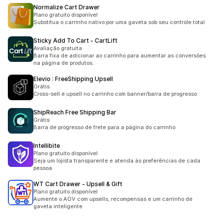
Normalize Cart Drawer
Plano gratuito disponível
Substitua o carrinho nativo por uma gaveta sob seu controle total
Sticky Add To Cart ‑ CartLift
Avaliação gratuita
Barra fixa de adicionar ao carrinho para aumentar as conversões
na página de produtos.
Elevio : FreeShipping Upsell
Grátis
Cross-sell e upsell no carrinho com banner/barra de progresso
ShipReach Free Shipping Bar
Grátis
Barra de progresso de frete para a página do carrinho
Intellibite
Plano gratuito disponível
Seja um lojista transparente e atenda às preferências de cada
pessoa.
WT Cart Drawer ‑ Upsell & Gift
Plano gratuito disponível
Aumente o AOV com upsells, recompensas e um carrinho de
gaveta inteligente