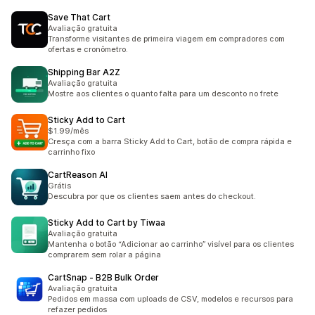
Save That Cart
Avaliação gratuita
Transforme visitantes de primeira viagem em compradores com
ofertas e cronômetro.
Shipping Bar A2Z
Avaliação gratuita
Mostre aos clientes o quanto falta para um desconto no frete
Sticky Add to Cart
$1.99/mês
Cresça com a barra Sticky Add to Cart, botão de compra rápida e
carrinho fixo
CartReason AI
Grátis
Descubra por que os clientes saem antes do checkout.
Sticky Add to Cart by Tiwaa
Avaliação gratuita
Mantenha o botão “Adicionar ao carrinho” visível para os clientes
comprarem sem rolar a página
CartSnap ‑ B2B Bulk Order
Avaliação gratuita
Pedidos em massa com uploads de CSV, modelos e recursos para
refazer pedidos