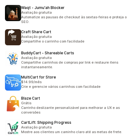
Waqt ‑ Jumu'ah Blocker
Avaliação gratuita
Automatize as pausas de checkout às sextas-feiras e proteja o
SEO.
Craft Share Cart
Avaliação gratuita
Compartilhe o carrinho com facilidade
BuddyCart ‑ Shareable Carts
Avaliação gratuita
Compartilhe carrinhos de compras por link e restaure itens
instantaneamente.
MultiCart for Store
$14.99/mês
Crie e gerencie vários carrinhos com facilidade
Blaze Cart
Grátis
Carrinho deslizante personalizável para melhorar a UX e as
conversões
CartLift: Shipping Progress
Avaliação gratuita
Mostre aos clientes um caminho claro até as metas de frete.