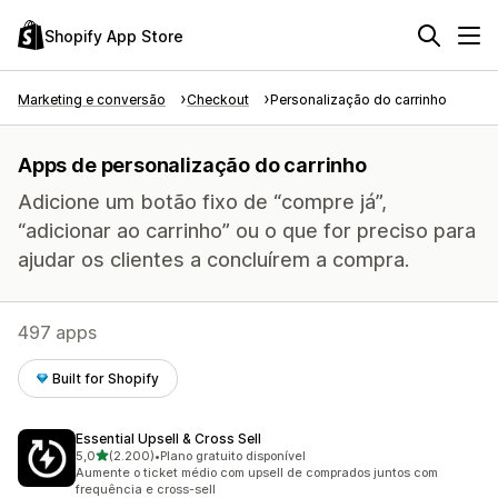
Shopify App Store
Marketing e conversão
Checkout
Personalização do carrinho
Apps de personalização do carrinho
Adicione um botão fixo de “compre já”,
“adicionar ao carrinho” ou o que for preciso para
ajudar os clientes a concluírem a compra.
497 apps
Built for Shopify
Essential Upsell & Cross Sell
de 5 estrelas
5,0
(2.200)
•
Plano gratuito disponível
2200 avaliações ao todo
Aumente o ticket médio com upsell de comprados juntos com
frequência e cross-sell