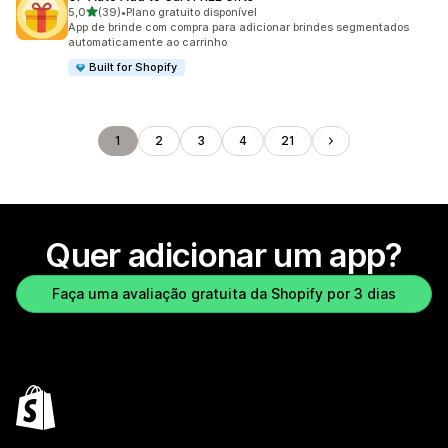
de 5 estrelas
5,0
(39)
•
Plano gratuito disponível
39 avaliações ao todo
App de brinde com compra para adicionar brindes segmentados
automaticamente ao carrinho
Built for Shopify
1
2
3
4
21
Quer adicionar um app?
Faça uma avaliação gratuita da Shopify por 3 dias