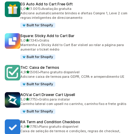
EG Auto Add to Cart Free Gift
de 5 estrelas
5,0
(1.001)
•
Avaliação gratuita
1001 avaliações ao todo
Adicione automaticamente brindes e ofertas Compre 1, Leve 2 com
regras inteligentes de direcionamento
Built for Shopify
Square: Sticky Add to Cart Bar
de 5 estrelas
5,0
(134)
•
Grátis
134 avaliações ao todo
Mantenha a Sticky Add to Cart Bar visível ao rolar a página para
aumentar o ticket médio
Built for Shopify
TnC: Caixa de Termos
de 5 estrelas
4,9
(506)
•
Plano gratuito disponível
506 avaliações ao todo
Adicione caixa de termos para GDPR, CCPA e arrependimento UE
Built for Shopify
AOV.ai Cart Drawer Cart Upsell
de 5 estrelas
5,0
(775)
•
Grátis para instalar
775 avaliações ao todo
Carrinho lateral com upsell no carrinho, carrinho fixo e frete grátis
Built for Shopify
RA Term and Condition Checkbox
de 5 estrelas
4,9
(178)
•
Plano gratuito disponível
178 avaliações ao todo
Caixa de seleção de termos e condições, regras de checkout,