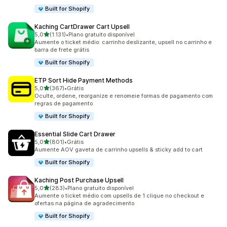
Built for Shopify
Kaching CartDrawer Cart Upsell
de 5 estrelas
5,0
(1.131)
•
Plano gratuito disponível
1131 avaliações ao todo
Aumente o ticket médio: carrinho deslizante, upsell no carrinho e
barra de frete grátis
Built for Shopify
ETP Sort Hide Payment Methods
de 5 estrelas
5,0
(367)
•
Grátis
367 avaliações ao todo
Oculte, ordene, reorganize e renomeie formas de pagamento com
regras de pagamento
Built for Shopify
Essential Slide Cart Drawer
de 5 estrelas
5,0
(801)
•
Grátis
801 avaliações ao todo
Aumente AOV gaveta de carrinho upsells & sticky add to cart
Built for Shopify
Kaching Post Purchase Upsell
de 5 estrelas
5,0
(283)
•
Plano gratuito disponível
283 avaliações ao todo
Aumente o ticket médio com upsells de 1 clique no checkout e
ofertas na página de agradecimento
Built for Shopify