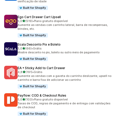
verificação de idade
Built for Shopify
Ego Cart Drawer Cart Upsell
de 5 estrelas
5,0
(519)
•
Plano gratuito disponível
519 avaliações ao todo
Aumente as vendas com carrinho lateral, barra de recompensas,
brindes, etc.
Built for Shopify
Scala Desconto Pix e Boleto
de 5 estrelas
5,0
(66)
•
Grátis
66 avaliações ao todo
Mostre desconto no pix, boleto ou outro meio de pagamento
Built for Shopify
EA • Sticky Add to Cart Drawer
de 5 estrelas
4,8
(191)
•
Grátis
191 avaliações ao todo
Aumente as vendas com a gaveta do carrinho deslizante, upsell no
carrinho e barra fixa de adicionar ao carrinho
Built for Shopify
Payflow: COD & Checkout Rules
de 5 estrelas
5,0
(103)
•
Plano gratuito disponível
103 avaliações ao todo
Taxas de COD, regras de pagamento e de entrega com validações
de checkout
Built for Shopify