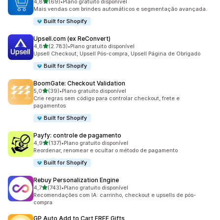
de 5 estrelas
4,8
(69)
•
Plano gratuito disponível
69 avaliações ao todo
Mais vendas com brindes automáticos e segmentação avançada.
Built for Shopify
Upsell.com (ex ReConvert)
de 5 estrelas
4,8
(2.783)
•
Plano gratuito disponível
2783 avaliações ao todo
Upsell Checkout, Upsell Pós-compra, Upsell Página de Obrigado
Built for Shopify
BoomGate: Checkout Validation
de 5 estrelas
5,0
(39)
•
Plano gratuito disponível
39 avaliações ao todo
Crie regras sem código para controlar checkout, frete e
pagamentos
Built for Shopify
Payfy: controle de pagamento
de 5 estrelas
4,9
(137)
•
Plano gratuito disponível
137 avaliações ao todo
Reordenar, renomear e ocultar o método de pagamento
Built for Shopify
Rebuy Personalization Engine
de 5 estrelas
4,7
(743)
•
Plano gratuito disponível
743 avaliações ao todo
Recomendações com IA: carrinho, checkout e upsells de pós-
compra
GP Auto Add to Cart FREE Gifts