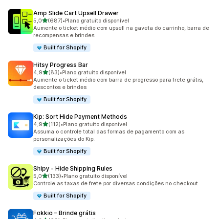
Amp Slide Cart Upsell Drawer
de 5 estrelas
5,0
(687)
•
Plano gratuito disponível
687 avaliações ao todo
Aumente o ticket médio com upsell na gaveta do carrinho, barra de
recompensas e brindes
Built for Shopify
Hitsy Progress Bar
de 5 estrelas
4,9
(83)
•
Plano gratuito disponível
83 avaliações ao todo
Aumente o ticket médio com barra de progresso para frete grátis,
descontos e brindes
Built for Shopify
Kip: Sort Hide Payment Methods
de 5 estrelas
4,9
(112)
•
Plano gratuito disponível
112 avaliações ao todo
Assuma o controle total das formas de pagamento com as
personalizações do Kip.
Built for Shopify
Shipy ‑ Hide Shipping Rules
de 5 estrelas
5,0
(133)
•
Plano gratuito disponível
133 avaliações ao todo
Controle as taxas de frete por diversas condições no checkout
Built for Shopify
Fokkio – Brinde grátis