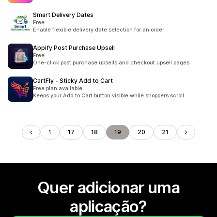
Smart Delivery Dates
Free
Enable flexible delivery date selection for an order
Appify Post Purchase Upsell
Free
One-click post purchase upsells and checkout upsell pages
CartFly ‑ Sticky Add to Cart
Free plan available
Keeps your Add to Cart button visible while shoppers scroll
1
17
18
19
20
21
Quer adicionar uma
aplicação?