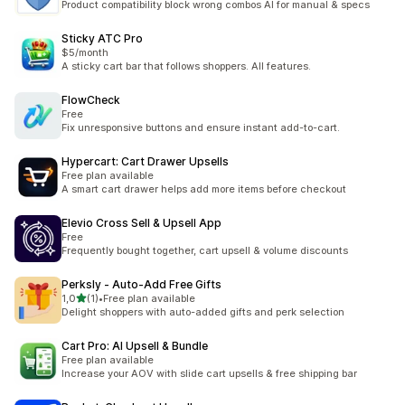
Product compatibility block wrong combos AI for manual & specs
Sticky ATC Pro
$5/month
A sticky cart bar that follows shoppers. All features.
FlowCheck
Free
Fix unresponsive buttons and ensure instant add-to-cart.
Hypercart: Cart Drawer Upsells
Free plan available
A smart cart drawer helps add more items before checkout
Elevio Cross Sell & Upsell App
Free
Frequently bought together, cart upsell & volume discounts
Perksly ‑ Auto‑Add Free Gifts
de 5 estrelas
1,0
(1)
•
Free plan available
1 total de avaliações
Delight shoppers with auto-added gifts and perk selection
Cart Pro: AI Upsell & Bundle
Free plan available
Increase your AOV with slide cart upsells & free shipping bar