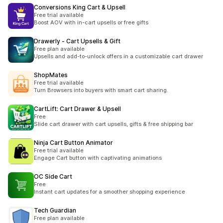
Conversions King Cart & Upsell
Free trial available
Boost AOV with in-cart upsells or free gifts
Drawerly ‑ Cart Upsells & Gift
Free plan available
Upsells and add-to-unlock offers in a customizable cart drawer
ShopMates
Free trial available
Turn Browsers into buyers with smart cart sharing.
CartLift: Cart Drawer & Upsell
Free
Slide cart drawer with cart upsells, gifts & free shipping bar
Ninja Cart Button Animator
Free trial available
Engage Cart button with captivating animations
OC Side Cart
Free
Instant cart updates for a smoother shopping experience
Tech Guardian
Free plan available