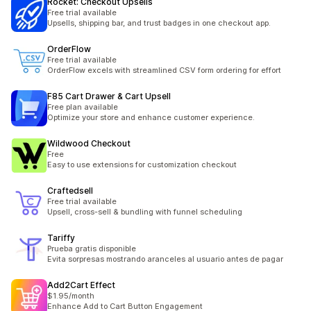
Rocket: Checkout Upsells
Free trial available
Upsells, shipping bar, and trust badges in one checkout app.
OrderFlow
Free trial available
OrderFlow excels with streamlined CSV form ordering for effort
F85 Cart Drawer & Cart Upsell
Free plan available
Optimize your store and enhance customer experience.
Wildwood Checkout
Free
Easy to use extensions for customization checkout
Craftedsell
Free trial available
Upsell, cross-sell & bundling with funnel scheduling
Tariffy
Prueba gratis disponible
Evita sorpresas mostrando aranceles al usuario antes de pagar
Add2Cart Effect
$1.95/month
Enhance Add to Cart Button Engagement