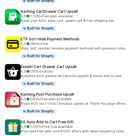
Built for Shopify
Kaching CartDrawer Cart Upsell
de 5 estrelas
5,0
(1.128)
•
Free plan available
1128 total de avaliações
Boost your AOV: slide cart, upsell cart & free shipping bar
Built for Shopify
ETP Sort Hide Payment Methods
de 5 estrelas
5,0
(364)
•
Free
364 total de avaliações
Hide, sort, reorder, rename payment methods with payment rules
Built for Shopify
Essent Cart Drawer Cart Upsell
de 5 estrelas
5,0
(791)
•
Gratuito
791 total de avaliações
Aumente AOV gaveta de carrinho upsells & sticky add to cart
Built for Shopify
Kaching Post Purchase Upsell
de 5 estrelas
5,0
(283)
•
Free plan available
283 total de avaliações
Boost AOV via 1-click Checkout upsells & Thank You page offers
Built for Shopify
EG Auto Add to Cart Free Gift
de 5 estrelas
5,0
(1.001)
•
Free trial available
1001 total de avaliações
Auto-add free gifts and BOGO offers with smart targeting rules