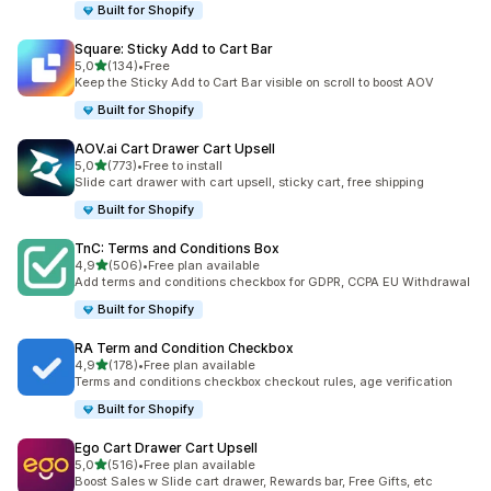
Built for Shopify
Square: Sticky Add to Cart Bar
de 5 estrelas
5,0
(134)
•
Free
134 total de avaliações
Keep the Sticky Add to Cart Bar visible on scroll to boost AOV
Built for Shopify
AOV.ai Cart Drawer Cart Upsell
de 5 estrelas
5,0
(773)
•
Free to install
773 total de avaliações
Slide cart drawer with cart upsell, sticky cart, free shipping
Built for Shopify
TnC: Terms and Conditions Box
de 5 estrelas
4,9
(506)
•
Free plan available
506 total de avaliações
Add terms and conditions checkbox for GDPR, CCPA EU Withdrawal
Built for Shopify
RA Term and Condition Checkbox
de 5 estrelas
4,9
(178)
•
Free plan available
178 total de avaliações
Terms and conditions checkbox checkout rules, age verification
Built for Shopify
Ego Cart Drawer Cart Upsell
de 5 estrelas
5,0
(516)
•
Free plan available
516 total de avaliações
Boost Sales w Slide cart drawer, Rewards bar, Free Gifts, etc