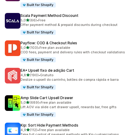
Built for Shopify
Scala Payment Method Discount
de 5 estrelas
5,0
(66)
•
Free
66 total de avaliações
Offer payment method & prepaid discounts during checkout
Built for Shopify
Payflow: COD & Checkout Rules
de 5 estrelas
5,0
(103)
•
Free plan available
103 total de avaliações
COD fees, payment and delivery rules with checkout validations
Built for Shopify
EA• Upsell fixo de adição Cart
de 5 estrelas
4,8
(190)
•
Gratuito
190 total de avaliações
Deslize o upsell do carrinho, botões de compra rápida e barra
Built for Shopify
Amp Slide Cart Upsell Drawer
de 5 estrelas
5,0
(689)
•
Free plan available
689 total de avaliações
Lift AOV via slide cart drawer upsell, rewards bar, free gifts
Built for Shopify
Kip: Sort Hide Payment Methods
de 5 estrelas
4,9
(112)
•
Free plan available
112 total de avaliações
Take full control of payment methods with Kip customizations.