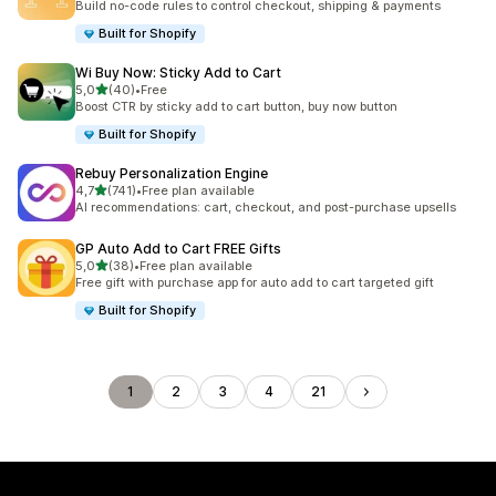
Build no-code rules to control checkout, shipping & payments
Built for Shopify
Wi Buy Now: Sticky Add to Cart
de 5 estrelas
5,0
(40)
•
Free
40 total de avaliações
Boost CTR by sticky add to cart button, buy now button
Built for Shopify
Rebuy Personalization Engine
de 5 estrelas
4,7
(741)
•
Free plan available
741 total de avaliações
AI recommendations: cart, checkout, and post-purchase upsells
GP Auto Add to Cart FREE Gifts
de 5 estrelas
5,0
(38)
•
Free plan available
38 total de avaliações
Free gift with purchase app for auto add to cart targeted gift
Built for Shopify
1
2
3
4
21