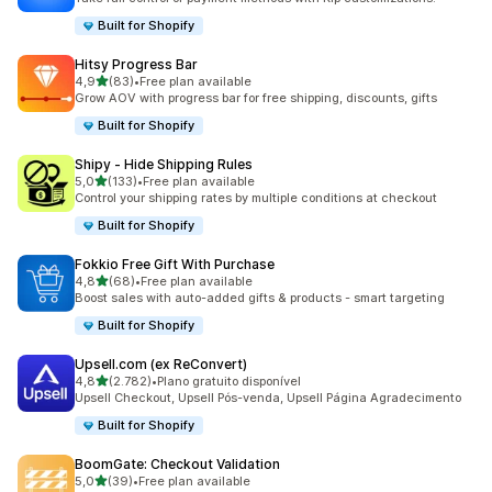
Built for Shopify
Hitsy Progress Bar
de 5 estrelas
4,9
(83)
•
Free plan available
83 total de avaliações
Grow AOV with progress bar for free shipping, discounts, gifts
Built for Shopify
Shipy ‑ Hide Shipping Rules
de 5 estrelas
5,0
(133)
•
Free plan available
133 total de avaliações
Control your shipping rates by multiple conditions at checkout
Built for Shopify
Fokkio Free Gift With Purchase
de 5 estrelas
4,8
(68)
•
Free plan available
68 total de avaliações
Boost sales with auto-added gifts & products - smart targeting
Built for Shopify
Upsell.com (ex ReConvert)
de 5 estrelas
4,8
(2.782)
•
Plano gratuito disponível
2782 total de avaliações
Upsell Checkout, Upsell Pós-venda, Upsell Página Agradecimento
Built for Shopify
BoomGate: Checkout Validation
de 5 estrelas
5,0
(39)
•
Free plan available
39 total de avaliações