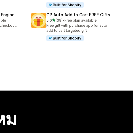
Built for Shopify
 Engine
GP Auto Add to Cart FREE Gifts
เต็ม 5 ดาว
able
5.0
(39)
•
Free plan available
ทั้งหมด 39 รีวิว
 checkout,
Free gift with purchase app for auto
s
add to cart targeted gift
Built for Shopify
ไหม