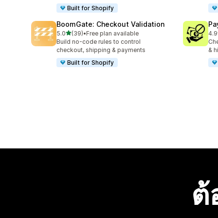
Built for Shopify
BoomGate: Checkout Validation
Pa
เต็ม 5 ดาว
5.0
(39)
•
Free plan available
4.9
ทั้งหมด 39 รีวิว
ทั้ง
Build no-code rules to control
Che
checkout, shipping & payments
& h
Built for Shopify
ต้