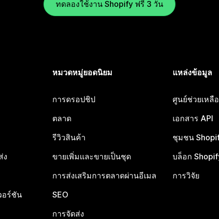
ทดลองใช้งาน Shopify ฟรี 3 วัน
หมวดหมู่ยอดนิยม
แหล่งข้อมูล
การดรอปชิป
ศูนย์ช่วยเหล
ตลาด
เอกสาร API
รีวิวสินค้า
ชุมชน Shopi
ส่ง
ขายเพิ่มและขายเป็นชุด
บล็อก Shopif
การส่งเสริมการตลาดผ่านอีเมล
การวิจัย
อร์ชัน
SEO
การจัดส่ง