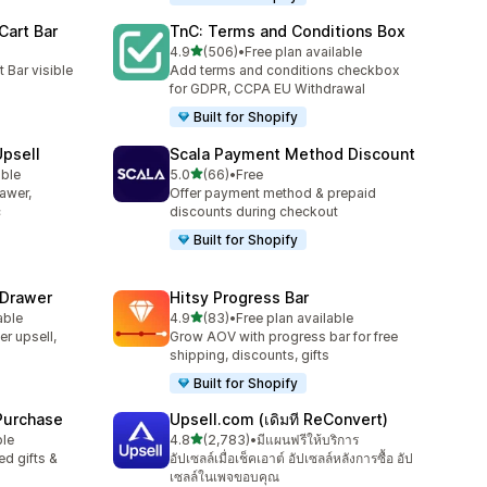
Cart Bar
TnC: Terms and Conditions Box
เต็ม 5 ดาว
4.9
(506)
•
Free plan available
ทั้งหมด 506 รีวิว
 Bar visible
Add terms and conditions checkbox
for GDPR, CCPA EU Withdrawal
Built for Shopify
Upsell
Scala Payment Method Discount
เต็ม 5 ดาว
able
5.0
(66)
•
Free
ทั้งหมด 66 รีวิว
rawer,
Offer payment method & prepaid
c
discounts during checkout
Built for Shopify
 Drawer
Hitsy Progress Bar
เต็ม 5 ดาว
able
4.9
(83)
•
Free plan available
ทั้งหมด 83 รีวิว
er upsell,
Grow AOV with progress bar for free
shipping, discounts, gifts
Built for Shopify
 Purchase
Upsell.com (เดิมที ReConvert)
เต็ม 5 ดาว
ble
4.8
(2,783)
•
มีแผนฟรีให้บริการ
ทั้งหมด 2783 รีวิว
d gifts &
อัปเซลล์เมื่อเช็คเอาต์ อัปเซลล์หลังการซื้อ อัป
เซลล์ในเพจขอบคุณ