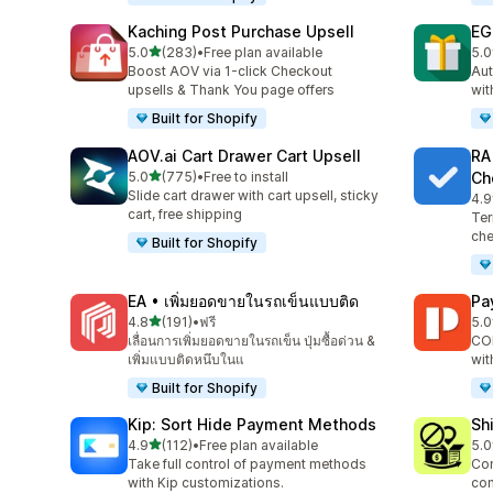
Kaching Post Purchase Upsell
EG
เต็ม 5 ดาว
5.0
(283)
•
Free plan available
5.0
ทั้งหมด 283 รีวิว
ทั้ง
Boost AOV via 1-click Checkout
Aut
upsells & Thank You page offers
wit
Built for Shopify
AOV.ai Cart Drawer Cart Upsell
RA
เต็ม 5 ดาว
5.0
(775)
•
Free to install
Ch
ทั้งหมด 775 รีวิว
Slide cart drawer with cart upsell, sticky
4.9
ทั้ง
cart, free shipping
Ter
che
Built for Shopify
EA • เพิ่มยอดขายในรถเข็นแบบติด
Pa
เต็ม 5 ดาว
4.8
(191)
•
ฟรี
5.0
ทั้งหมด 191 รีวิว
ทั้ง
เลื่อนการเพิ่มยอดขายในรถเข็น ปุ่มซื้อด่วน &
COD
เพิ่มแบบติดหนึบในแ
wit
Built for Shopify
Kip: Sort Hide Payment Methods
Sh
เต็ม 5 ดาว
4.9
(112)
•
Free plan available
5.0
ทั้งหมด 112 รีวิว
ทั้ง
Take full control of payment methods
Con
with Kip customizations.
con