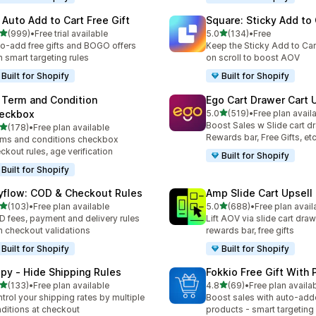
 Auto Add to Cart Free Gift
Square: Sticky Add to 
เต็ม 5 ดาว
เต็ม 5 ดาว
(999)
•
Free trial available
5.0
(134)
•
Free
หมด 999 รีวิว
ทั้งหมด 134 รีวิว
o-add free gifts and BOGO offers
Keep the Sticky Add to Cart
h smart targeting rules
on scroll to boost AOV
Built for Shopify
Built for Shopify
 Term and Condition
Ego Cart Drawer Cart 
เต็ม 5 ดาว
eckbox
5.0
(519)
•
Free plan avail
ทั้งหมด 519 รีวิว
Boost Sales w Slide cart d
เต็ม 5 ดาว
(178)
•
Free plan available
หมด 178 รีวิว
Rewards bar, Free Gifts, et
ms and conditions checkbox
ckout rules, age verification
Built for Shopify
Built for Shopify
yflow: COD & Checkout Rules
Amp Slide Cart Upsell
เต็ม 5 ดาว
เต็ม 5 ดาว
(103)
•
Free plan available
5.0
(688)
•
Free plan avail
หมด 103 รีวิว
ทั้งหมด 688 รีวิว
 fees, payment and delivery rules
Lift AOV via slide cart draw
h checkout validations
rewards bar, free gifts
Built for Shopify
Built for Shopify
ipy ‑ Hide Shipping Rules
Fokkio Free Gift With
เต็ม 5 ดาว
เต็ม 5 ดาว
(133)
•
Free plan available
4.8
(69)
•
Free plan availa
หมด 133 รีวิว
ทั้งหมด 69 รีวิว
trol your shipping rates by multiple
Boost sales with auto-adde
ditions at checkout
products - smart targeting