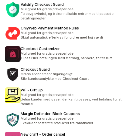
Validify Checkout Guard
Mulighed for gratis prøveperiode
Forebyg svindel, og bloker risikable ordrer med tilpassede
betalingsregler
OnlyWeb Payment Method Rules
Mulighed for gratis prøveperiode
Skjul automatisk efterkrav for ordrer med høj værdi
Checkout Customizer
Mulighed for gratis prøveperiode
Tilpas Plus-betalingen med mersalg, bannere, felter m.m.
Checkout Guard
Gratis abonnement tilgængeligt
Sikr kundesamtykke med Checkout Guard
WF ‑ Gift Up
Mulighed for gratis prøveperiode
Beløn kunder med gaver, der kan tilpasses, ved betaling for at
fremme
Margin Defender: Block Coupons
Mulighed for gratis prøveperiode
Ekskluder bestemte produkter fra rabatkoder
New craft ‑ Order cancel