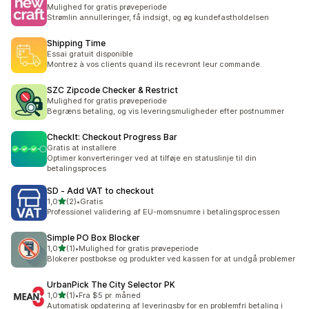
Mulighed for gratis prøveperiode
Strømlin annulleringer, få indsigt, og øg kundefastholdelsen
Shipping Time
Essai gratuit disponible
Montrez à vos clients quand ils recevront leur commande.
SZC Zipcode Checker & Restrict
Mulighed for gratis prøveperiode
Begræns betaling, og vis leveringsmuligheder efter postnummer
CheckIt: Checkout Progress Bar
Gratis at installere
Optimer konverteringer ved at tilføje en statuslinje til din
betalingsproces
SD ‑ Add VAT to checkout
ud af 5 stjerner
1,0
(2)
•
Gratis
2 anmeldelser i alt
Professionel validering af EU-momsnumre i betalingsprocessen
Simple PO Box Blocker
ud af 5 stjerner
1,0
(1)
•
Mulighed for gratis prøveperiode
1 anmeldelser i alt
Blokerer postbokse og produkter ved kassen for at undgå problemer
UrbanPick The City Selector PK
ud af 5 stjerner
1,0
(1)
•
Fra $5 pr. måned
1 anmeldelser i alt
Automatisk opdatering af leveringsby for en problemfri betaling i