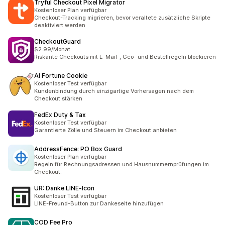
Tryful Checkout Pixel Migrator
Kostenloser Plan verfügbar
Checkout-Tracking migrieren, bevor veraltete zusätzliche Skripte
deaktiviert werden
CheckoutGuard
$2.99/Monat
Riskante Checkouts mit E-Mail-, Geo- und Bestellregeln blockieren
AI Fortune Cookie
Kostenloser Test verfügbar
Kundenbindung durch einzigartige Vorhersagen nach dem
Checkout stärken
FedEx Duty & Tax
Kostenloser Test verfügbar
Garantierte Zölle und Steuern im Checkout anbieten
AddressFence: PO Box Guard
Kostenloser Plan verfügbar
Regeln für Rechnungsadressen und Hausnummernprüfungen im
Checkout.
UR: Danke LINE‑Icon
Kostenloser Test verfügbar
LINE-Freund-Button zur Dankeseite hinzufügen
COD Fee Pro