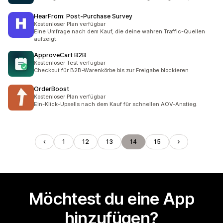
HearFrom: Post‑Purchase Survey
Kostenloser Plan verfügbar
Eine Umfrage nach dem Kauf, die deine wahren Traffic-Quellen
aufzeigt.
ApproveCart B2B
Kostenloser Test verfügbar
Checkout für B2B-Warenkörbe bis zur Freigabe blockieren
OrderBoost
Kostenloser Plan verfügbar
Ein-Klick-Upsells nach dem Kauf für schnellen AOV-Anstieg.
1
12
13
14
15
Möchtest du eine App
hinzufügen?