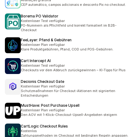
Avaliação gratuita
CEP automático, campos adicionais e desconto Pix no checkout.
Borema PO Validator
Kostenloser Test verfügbar
PO-Nummern als Pflichtfeld und korrekt formatiert im B2B-
Checkout
FeeLayer: Pfand & Gebühren
Kostenloser Plan verfügbar
Klare Produktgebühren, Pfand, COD und POS-Gebühren.
Cart Intercept AI
Kostenloser Test verfügbar
Checkouts vor dem Abbruch zurückgewinnen – KI-Tipps für Plus
Decionis Checkout Gate
Kostenloser Plan verfügbar
Schutzmaßnahmen für Checkout-Aktionen mit signierten
Entscheidungen
MustHave: Post Purchase Upsell
Kostenloser Plan verfügbar
Den AOV mit 1-Klick-Checkout-Upsell-Angeboten steigern
CartLogic Checkout Rules
Kostenlos
Zahlungsmethoden im Checkout mit bedingten Regeln anpassen.