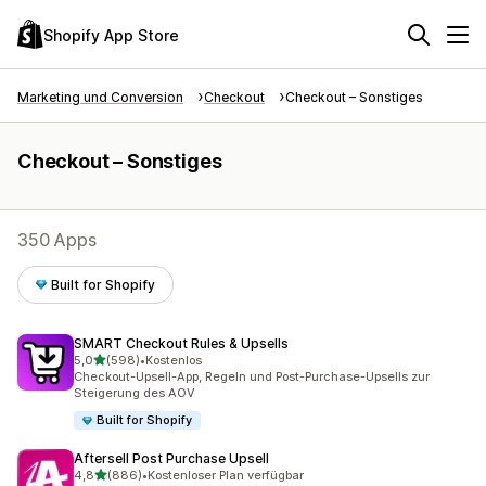
Shopify App Store
Marketing und Conversion
Checkout
Checkout – Sonstiges
Checkout – Sonstiges
350 Apps
Built for Shopify
SMART Checkout Rules & Upsells
von 5 Sternen
5,0
(598)
•
Kostenlos
598 Rezensionen insgesamt
Checkout-Upsell-App, Regeln und Post-Purchase-Upsells zur
Steigerung des AOV
Built for Shopify
Aftersell Post Purchase Upsell
von 5 Sternen
4,8
(886)
•
Kostenloser Plan verfügbar
886 Rezensionen insgesamt