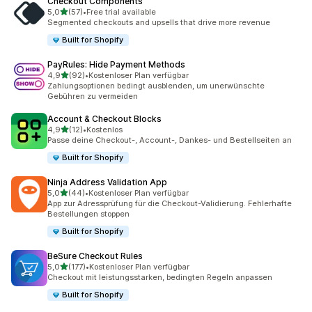
Checkout Components
von 5 Sternen
5,0
(57)
•
Free trial available
57 Rezensionen insgesamt
Segmented checkouts and upsells that drive more revenue
Built for Shopify
PayRules: Hide Payment Methods
von 5 Sternen
4,9
(92)
•
Kostenloser Plan verfügbar
92 Rezensionen insgesamt
Zahlungsoptionen bedingt ausblenden, um unerwünschte
Gebühren zu vermeiden
Account & Checkout Blocks
von 5 Sternen
4,9
(12)
•
Kostenlos
12 Rezensionen insgesamt
Passe deine Checkout-, Account-, Dankes- und Bestellseiten an
Built for Shopify
Ninja Address Validation App
von 5 Sternen
5,0
(44)
•
Kostenloser Plan verfügbar
44 Rezensionen insgesamt
App zur Adressprüfung für die Checkout-Validierung. Fehlerhafte
Bestellungen stoppen
Built for Shopify
BeSure Checkout Rules
von 5 Sternen
5,0
(177)
•
Kostenloser Plan verfügbar
177 Rezensionen insgesamt
Checkout mit leistungsstarken, bedingten Regeln anpassen
Built for Shopify