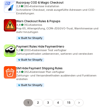
Razorpay COD & Magic Checkout
von 5 Sternen
2,8
(28)
•
Kostenlose Installation
28 Rezensionen insgesamt
Schnellerer Checkout, vorab ausgefüllte Adressen und COD-
Einstellungen.
Warn Checkout Rules & Popups
von 5 Sternen
4,8
(15)
•
Kostenlos
15 Rezensionen insgesamt
Prop 65, Altersprüfung, CCPA-/DSGVO-Trust, Warnhinweise und
mehr hinzufügen
Built for Shopify
Payment Rules Hide PaymentHero
von 5 Sternen
5,0
(200)
•
Kostenloser Test verfügbar
200 Rezensionen insgesamt
Zahlungsmethoden umbenennen, sortieren und verstecken
Built for Shopify
SM Hide Payment Shipping Rules
von 5 Sternen
4,8
(35)
•
Kostenloser Plan verfügbar
35 Rezensionen insgesamt
Zahlungs- und Versandmethoden ausblenden und Funktionen
erstellen
Built for Shopify
1
2
3
4
15