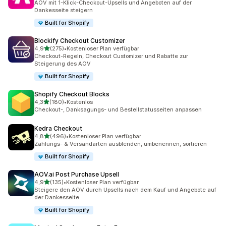
AOV mit 1-Klick-Checkout-Upsells und Angeboten auf der
Dankesseite steigern
Built for Shopify
Blockify Checkout Customizer
von 5 Sternen
4,9
(275)
•
Kostenloser Plan verfügbar
275 Rezensionen insgesamt
Checkout-Regeln, Checkout Customizer und Rabatte zur
Steigerung des AOV
Built for Shopify
Shopify Checkout Blocks
von 5 Sternen
4,3
(180)
•
Kostenlos
180 Rezensionen insgesamt
Checkout-, Danksagungs- und Bestellstatusseiten anpassen
Kedra Checkout
von 5 Sternen
4,8
(496)
•
Kostenloser Plan verfügbar
496 Rezensionen insgesamt
Zahlungs- & Versandarten ausblenden, umbenennen, sortieren
Built for Shopify
AOV.ai Post Purchase Upsell
von 5 Sternen
4,9
(135)
•
Kostenloser Plan verfügbar
135 Rezensionen insgesamt
Steigere den AOV durch Upsells nach dem Kauf und Angebote auf
der Dankesseite
Built for Shopify