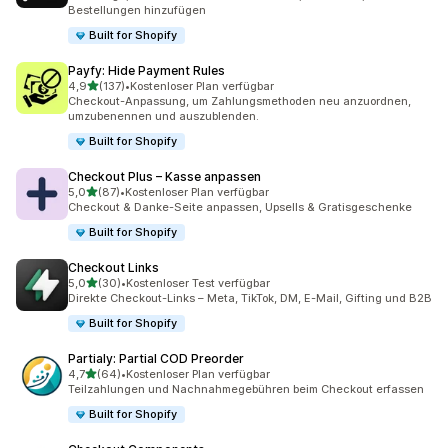
Bestellungen hinzufügen
Built for Shopify
Payfy: Hide Payment Rules
von 5 Sternen
4,9
(137)
•
Kostenloser Plan verfügbar
137 Rezensionen insgesamt
Checkout-Anpassung, um Zahlungsmethoden neu anzuordnen,
umzubenennen und auszublenden.
Built for Shopify
Checkout Plus – Kasse anpassen
von 5 Sternen
5,0
(87)
•
Kostenloser Plan verfügbar
87 Rezensionen insgesamt
Checkout & Danke-Seite anpassen, Upsells & Gratisgeschenke
Built for Shopify
Checkout Links
von 5 Sternen
5,0
(30)
•
Kostenloser Test verfügbar
30 Rezensionen insgesamt
Direkte Checkout-Links – Meta, TikTok, DM, E-Mail, Gifting und B2B
Built for Shopify
Partialy: Partial COD Preorder
von 5 Sternen
4,7
(64)
•
Kostenloser Plan verfügbar
64 Rezensionen insgesamt
Teilzahlungen und Nachnahmegebühren beim Checkout erfassen
Built for Shopify