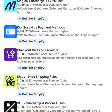
Magical Surcharge + Extra Fees
von 5 Sternen
4,9
(101)
•
Kostenloser Plan verfügbar
101 Rezensionen insgesamt
Aufschläge, Gebühren, Zölle und Pfand zum POS oder Checkout
hinzufügen
Built for Shopify
Kip: Sort Hide Payment Methods
von 5 Sternen
4,9
(112)
•
Kostenloser Plan verfügbar
112 Rezensionen insgesamt
Volle Kontrolle über Zahlungsmethoden mit Kip-Anpassungen.
Built for Shopify
Checkout Rules & Discounts
von 5 Sternen
5,0
(87)
•
Kostenloser Plan verfügbar
87 Rezensionen insgesamt
Checkout-Regeln anpassen, um den Umsatz zu steigern und
Risiken zu minimieren
Built for Shopify
Shipy ‑ Hide Shipping Rules
von 5 Sternen
5,0
(133)
•
Kostenloser Plan verfügbar
133 Rezensionen insgesamt
Versandtarife beim Checkout nach verschiedenen Bedingungen
steuern
Built for Shopify
VOL ‑ Surcharge & Product Fees
von 5 Sternen
5,0
(56)
•
Kostenloser Plan verfügbar
56 Rezensionen insgesamt
Zuschläge, Gebühren & Zölle für Checkout, Warenkorb, POS &