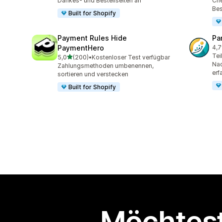
Dankes- und Bestellseiten an
Che
Bes
Built for Shopify
Payment Rules Hide
Pa
PaymentHero
4,7
64 
Tei
von 5 Sternen
5,0
(200)
•
Kostenloser Test verfügbar
200 Rezensionen insgesamt
Na
Zahlungsmethoden umbenennen,
erf
sortieren und verstecken
Built for Shopify
Möchtest