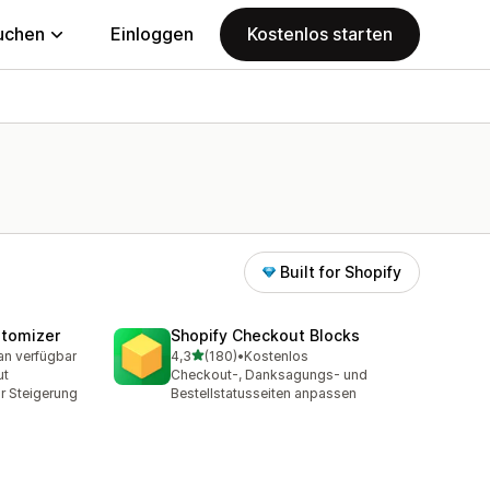
uchen
Einloggen
Kostenlos starten
Built for Shopify
stomizer
Shopify Checkout Blocks
von 5 Sternen
an verfügbar
4,3
(180)
•
Kostenlos
mt
180 Rezensionen insgesamt
ut
Checkout-, Danksagungs- und
r Steigerung
Bestellstatusseiten anpassen