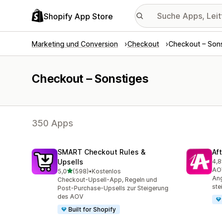
Shopify App Store
Marketing und Conversion
Checkout
Checkout – Sons
Checkout – Sonstiges
350 Apps
SMART Checkout Rules &
Af
Upsells
4,8
887
AOV
von 5 Sternen
5,0
(598)
•
Kostenlos
598 Rezensionen insgesamt
Ang
Checkout-Upsell-App, Regeln und
ste
Post-Purchase-Upsells zur Steigerung
des AOV
Built for Shopify