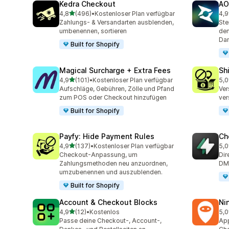
Kedra Checkout
AO
von 5 Sternen
4,8
(496)
•
Kostenloser Plan verfügbar
4,9
496 Rezensionen insgesamt
135
Zahlungs- & Versandarten ausblenden,
Ste
umbenennen, sortieren
dem
Dan
Built for Shopify
Magical Surcharge + Extra Fees
Sh
von 5 Sternen
4,9
(101)
•
Kostenloser Plan verfügbar
5,0
101 Rezensionen insgesamt
133
Aufschläge, Gebühren, Zölle und Pfand
Ver
zum POS oder Checkout hinzufügen
ver
Built for Shopify
Payfy: Hide Payment Rules
Ch
von 5 Sternen
4,9
(137)
•
Kostenloser Plan verfügbar
5,0
137 Rezensionen insgesamt
30 
Checkout-Anpassung, um
Dir
Zahlungsmethoden neu anzuordnen,
DM,
umzubenennen und auszublenden.
Built for Shopify
Account & Checkout Blocks
Ni
von 5 Sternen
4,9
(12)
•
Kostenlos
5,0
12 Rezensionen insgesamt
44 
Passe deine Checkout-, Account-,
App