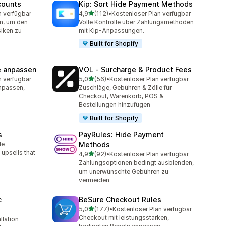
counts
Kip: Sort Hide Payment Methods
von 5 Sternen
n verfügbar
4,9
(112)
•
Kostenloser Plan verfügbar
t
112 Rezensionen insgesamt
n, um den
Volle Kontrolle über Zahlungsmethoden
siken zu
mit Kip-Anpassungen.
Built for Shopify
e anpassen
VOL ‑ Surcharge & Product Fees
von 5 Sternen
n verfügbar
5,0
(56)
•
Kostenloser Plan verfügbar
t
56 Rezensionen insgesamt
npassen,
Zuschläge, Gebühren & Zölle für
Checkout, Warenkorb, POS &
Bestellungen hinzufügen
Built for Shopify
s
PayRules: Hide Payment
le
Methods
t
upsells that
von 5 Sternen
4,9
(92)
•
Kostenloser Plan verfügbar
92 Rezensionen insgesamt
Zahlungsoptionen bedingt ausblenden,
um unerwünschte Gebühren zu
vermeiden
c
BeSure Checkout Rules
von 5 Sternen
5,0
(177)
•
Kostenloser Plan verfügbar
177 Rezensionen insgesamt
Checkout mit leistungsstarken,
llation
t