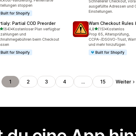
ckout-Validierung. Fehlerhafte
Schnellerer Checkout, vor
tellungen stoppen
ausgefüllte Adressen und
Einstellungen.
Built for Shopify
rtialy: Partial COD Preorder
Warn Checkout Rules
von 5 Sternen
von 5 Sternen
(64)
•
Kostenloser Plan verfügbar
4,8
(15)
•
Kostenlos
Rezensionen insgesamt
15 Rezensionen insgesamt
lzahlungen und
Prop 65, Altersprüfung,
chnahmegebühren beim Checkout
CCPA-/DSGVO-Trust, Warn
assen
und mehr hinzufügen
Built for Shopify
Built for Shopify
Weiter
1
2
3
4
…
15
 du eine App hi