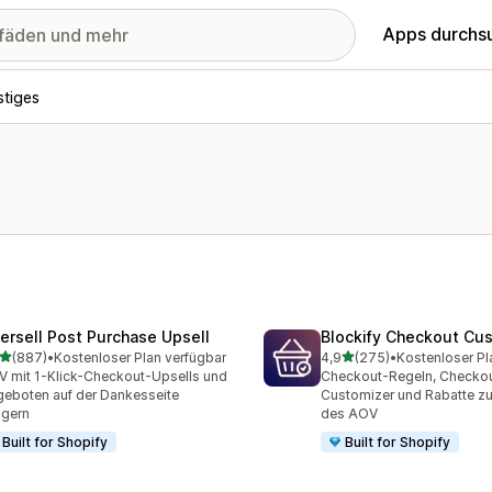
Apps durchs
tiges
tersell Post Purchase Upsell
Blockify Checkout Cu
von 5 Sternen
von 5 Sternen
(887)
•
Kostenloser Plan verfügbar
4,9
(275)
•
Kostenloser Pl
 Rezensionen insgesamt
275 Rezensionen insgesa
 mit 1-Klick-Checkout-Upsells und
Checkout-Regeln, Checko
eboten auf der Dankesseite
Customizer und Rabatte zu
igern
des AOV
Built for Shopify
Built for Shopify