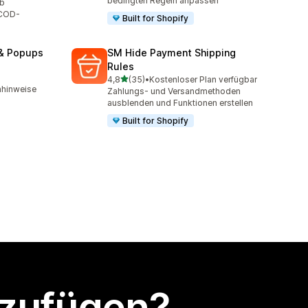
bedingten Regeln anpassen
ab
 COD-
Built for Shopify
 & Popups
SM Hide Payment Shipping
Rules
von 5 Sternen
4,8
(35)
•
Kostenloser Plan verfügbar
35 Rezensionen insgesamt
hinweise
Zahlungs- und Versandmethoden
ausblenden und Funktionen erstellen
Built for Shopify
nzufügen?