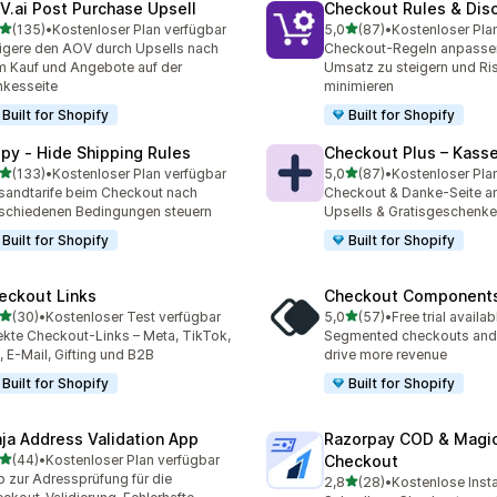
V.ai Post Purchase Upsell
Checkout Rules & Dis
von 5 Sternen
von 5 Sternen
(135)
•
Kostenloser Plan verfügbar
5,0
(87)
•
Kostenloser Pla
 Rezensionen insgesamt
87 Rezensionen insgesam
igere den AOV durch Upsells nach
Checkout-Regeln anpasse
 Kauf und Angebote auf der
Umsatz zu steigern und Ri
kesseite
minimieren
Built for Shopify
Built for Shopify
ipy ‑ Hide Shipping Rules
Checkout Plus – Kass
von 5 Sternen
von 5 Sternen
(133)
•
Kostenloser Plan verfügbar
5,0
(87)
•
Kostenloser Pla
 Rezensionen insgesamt
87 Rezensionen insgesam
sandtarife beim Checkout nach
Checkout & Danke-Seite a
schiedenen Bedingungen steuern
Upsells & Gratisgeschenke
Built for Shopify
Built for Shopify
eckout Links
Checkout Component
von 5 Sternen
von 5 Sternen
(30)
•
Kostenloser Test verfügbar
5,0
(57)
•
Free trial availab
Rezensionen insgesamt
57 Rezensionen insgesam
ekte Checkout-Links – Meta, TikTok,
Segmented checkouts and 
 E-Mail, Gifting und B2B
drive more revenue
Built for Shopify
Built for Shopify
nja Address Validation App
Razorpay COD & Magi
von 5 Sternen
(44)
•
Kostenloser Plan verfügbar
Checkout
Rezensionen insgesamt
 zur Adressprüfung für die
von 5 Sternen
2,8
(28)
•
Kostenlose Insta
28 Rezensionen insgesam