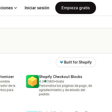
aciones
Iniciar sesión
Empieza gratis
Built for Shopify
stomizer
Shopify Checkout Blocks
de 5 estrellas
ponible
4.3
(180)
•
Gratis
180 reseñas en total
zador de la
Personaliza tus páginas de pago, de
ntos para
agradecimiento y de estado del
pedido