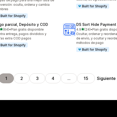
las de pago para una mejor tasa de
versión: oculta, ordena y cambia
Built for Shopify
mbres
Built for Shopify
go parcial, Depósito y COD
DS Sort Hide Payment
de 5 estrellas
de 5 estrellas
(64)
•
Plan gratis disponible
4.9
(24)
•
Plan gratis disp
reseñas en total
24 reseñas en total
tra entrega, pagos divididos y
Ocultar, ordenar y reorde
ifas extra COD pagos
de envío, y ocultar y reord
métodos de pago
Built for Shopify
Built for Shopify
Siguiente
1
2
3
4
…
15