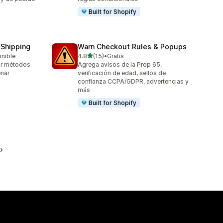
Built for Shopify
 Shipping
Warn Checkout Rules & Popups
de 5 estrellas
onible
4.8
(15)
•
Gratis
15 reseñas en total
nar métodos
Agrega avisos de la Prop 65,
enar
verificación de edad, sellos de
confianza CCPA/GDPR, advertencias y
más
Built for Shopify