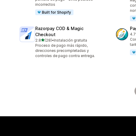
Reg
incorrectos
con
no
Built for Shopify
Razorpay COD & Magic
Pa
Checkout
4.7
64 
Con
de 5 estrellas
2.8
(28)
•
Instalación gratuita
28 reseñas en total
tar
Proceso de pago más rápido,
direcciones precompletadas y
controles de pago contra entrega.