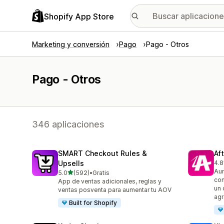
Shopify App Store
Marketing y conversión
Pago
Pago - Otros
Pago - Otros
346 aplicaciones
SMART Checkout Rules &
Af
Upsells
4.8
884
Aum
de 5 estrellas
5.0
(592)
•
Gratis
592 reseñas en total
con
App de ventas adicionales, reglas y
un 
ventas posventa para aumentar tu AOV
agr
Built for Shopify