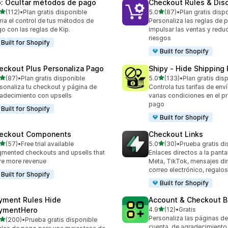
p: Ocultar métodos de pago
Checkout Rules & Dis
de 5 estrellas
de 5 estrellas
(112)
•
Plan gratis disponible
5.0
(87)
•
Plan gratis disp
 reseñas en total
87 reseñas en total
a el control de tus métodos de
Personaliza las reglas de 
o con las reglas de Kip.
impulsar las ventas y reduc
riesgos
Built for Shopify
Built for Shopify
eckout Plus Personaliza Pago
Shipy ‑ Hide Shipping
de 5 estrellas
de 5 estrellas
(87)
•
Plan gratis disponible
5.0
(133)
•
Plan gratis dis
reseñas en total
133 reseñas en total
sonaliza tu checkout y página de
Controla tus tarifas de en
adecimiento con upsells
varias condiciones en el p
pago
Built for Shopify
Built for Shopify
eckout Components
Checkout Links
de 5 estrellas
de 5 estrellas
(57)
•
Free trial available
5.0
(30)
•
Prueba gratis di
reseñas en total
30 reseñas en total
mented checkouts and upsells that
Enlaces directos a la panta
ve more revenue
Meta, TikTok, mensajes dir
correo electrónico, regalo
Built for Shopify
Built for Shopify
yment Rules Hide
Account & Checkout B
de 5 estrellas
ymentHero
4.9
(12)
•
Gratis
12 reseñas en total
Personaliza las páginas d
de 5 estrellas
(200)
•
Prueba gratis disponible
 reseñas en total
cuenta, de agradecimiento