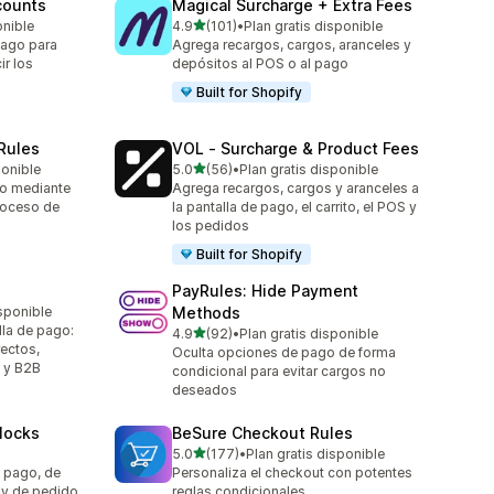
counts
Magical Surcharge + Extra Fees
de 5 estrellas
onible
4.9
(101)
•
Plan gratis disponible
101 reseñas en total
pago para
Agrega recargos, cargos, aranceles y
ir los
depósitos al POS o al pago
Built for Shopify
 Rules
VOL ‑ Surcharge & Product Fees
de 5 estrellas
ponible
5.0
(56)
•
Plan gratis disponible
56 reseñas en total
vío mediante
Agrega recargos, cargos y aranceles a
roceso de
la pantalla de pago, el carrito, el POS y
los pedidos
Built for Shopify
PayRules: Hide Payment
sponible
Methods
lla de pago:
de 5 estrellas
4.9
(92)
•
Plan gratis disponible
92 reseñas en total
ectos,
Oculta opciones de pago de forma
s y B2B
condicional para evitar cargos no
deseados
locks
BeSure Checkout Rules
de 5 estrellas
5.0
(177)
•
Plan gratis disponible
177 reseñas en total
e pago, de
Personaliza el checkout con potentes
 y de pedido
reglas condicionales