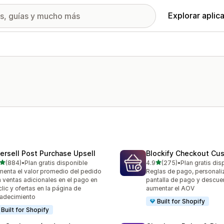
Explorar aplic
tersell Post Purchase Upsell
Blockify Checkout Cu
de 5 estrellas
de 5 estrellas
(884)
•
Plan gratis disponible
4.9
(275)
•
Plan gratis dis
 reseñas en total
275 reseñas en total
enta el valor promedio del pedido
Reglas de pago, personali
 ventas adicionales en el pago en
pantalla de pago y descue
clic y ofertas en la página de
aumentar el AOV
adecimiento
Built for Shopify
Built for Shopify