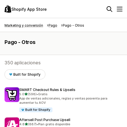
Shopify App Store
Marketing y conversión
Pago
Pago - Otros
Pago - Otros
350 aplicaciones
Built for Shopify
SMART Checkout Rules & Upsells
de 5 estrellas
5.0
(598)
•
Gratis
598 reseñas en total
App de ventas adicionales, reglas y ventas posventa para
aumentar tu AOV
Built for Shopify
Aftersell Post Purchase Upsell
de 5 estrellas
4.8
(887)
•
Plan gratis disponible
887 reseñas en total