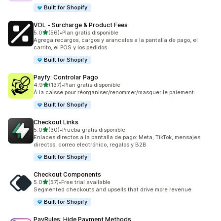
Built for Shopify
VOL ‑ Surcharge & Product Fees
de 5 estrellas
5.0
(56)
•
Plan gratis disponible
56 reseñas en total
Agrega recargos, cargos y aranceles a la pantalla de pago, el
carrito, el POS y los pedidos
Built for Shopify
Payfy: Controlar Pago
de 5 estrellas
4.9
(137)
•
Plan gratis disponible
137 reseñas en total
À la caisse pour réorganiser/renommer/masquer le paiement.
Built for Shopify
Checkout Links
de 5 estrellas
5.0
(30)
•
Prueba gratis disponible
30 reseñas en total
Enlaces directos a la pantalla de pago: Meta, TikTok, mensajes
directos, correo electrónico, regalos y B2B
Built for Shopify
Checkout Components
de 5 estrellas
5.0
(57)
•
Free trial available
57 reseñas en total
Segmented checkouts and upsells that drive more revenue
Built for Shopify
PayRules: Hide Payment Methods