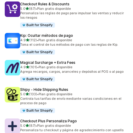
Checkout Rules & Discounts
de 5 estrellas
5.0
(87)
•
Plan gratis disponible
87 reseñas en total
Personaliza las reglas de pago para impulsar las ventas y reducir
los riesgos
Built for Shopify
Kip: Ocultar métodos de pago
de 5 estrellas
4.9
(112)
•
Plan gratis disponible
112 reseñas en total
Toma el control de tus métodos de pago con las reglas de Kip.
Built for Shopify
Magical Surcharge + Extra Fees
de 5 estrellas
4.9
(101)
•
Plan gratis disponible
101 reseñas en total
Agrega recargos, cargos, aranceles y depósitos al POS o al pago
Built for Shopify
Shipy ‑ Hide Shipping Rules
de 5 estrellas
5.0
(133)
•
Plan gratis disponible
133 reseñas en total
Controla tus tarifas de envío mediante varias condiciones en el
proceso de pago
Built for Shopify
Checkout Plus Personaliza Pago
de 5 estrellas
5.0
(87)
•
Plan gratis disponible
87 reseñas en total
Personaliza tu checkout y página de agradecimiento con upsells