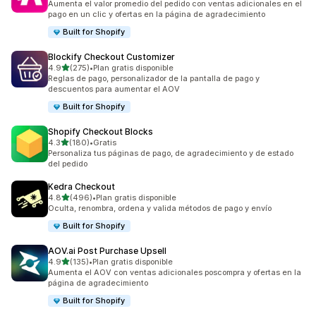
Aumenta el valor promedio del pedido con ventas adicionales en el
pago en un clic y ofertas en la página de agradecimiento
Built for Shopify
Blockify Checkout Customizer
de 5 estrellas
4.9
(275)
•
Plan gratis disponible
275 reseñas en total
Reglas de pago, personalizador de la pantalla de pago y
descuentos para aumentar el AOV
Built for Shopify
Shopify Checkout Blocks
de 5 estrellas
4.3
(180)
•
Gratis
180 reseñas en total
Personaliza tus páginas de pago, de agradecimiento y de estado
del pedido
Kedra Checkout
de 5 estrellas
4.8
(496)
•
Plan gratis disponible
496 reseñas en total
Oculta, renombra, ordena y valida métodos de pago y envío
Built for Shopify
AOV.ai Post Purchase Upsell
de 5 estrellas
4.9
(135)
•
Plan gratis disponible
135 reseñas en total
Aumenta el AOV con ventas adicionales poscompra y ofertas en la
página de agradecimiento
Built for Shopify