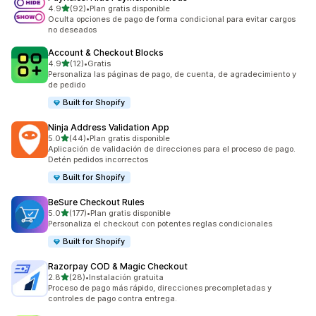
de 5 estrellas
4.9
(92)
•
Plan gratis disponible
92 reseñas en total
Oculta opciones de pago de forma condicional para evitar cargos
no deseados
Account & Checkout Blocks
de 5 estrellas
4.9
(12)
•
Gratis
12 reseñas en total
Personaliza las páginas de pago, de cuenta, de agradecimiento y
de pedido
Built for Shopify
Ninja Address Validation App
de 5 estrellas
5.0
(44)
•
Plan gratis disponible
44 reseñas en total
Aplicación de validación de direcciones para el proceso de pago.
Detén pedidos incorrectos
Built for Shopify
BeSure Checkout Rules
de 5 estrellas
5.0
(177)
•
Plan gratis disponible
177 reseñas en total
Personaliza el checkout con potentes reglas condicionales
Built for Shopify
Razorpay COD & Magic Checkout
de 5 estrellas
2.8
(28)
•
Instalación gratuita
28 reseñas en total
Proceso de pago más rápido, direcciones precompletadas y
controles de pago contra entrega.