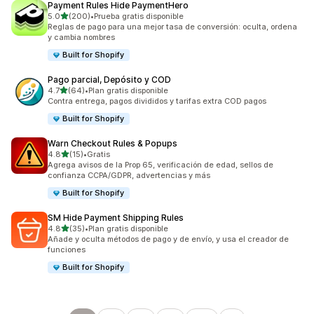
Payment Rules Hide PaymentHero
de 5 estrellas
5.0
(200)
•
Prueba gratis disponible
200 reseñas en total
Reglas de pago para una mejor tasa de conversión: oculta, ordena
y cambia nombres
Built for Shopify
Pago parcial, Depósito y COD
de 5 estrellas
4.7
(64)
•
Plan gratis disponible
64 reseñas en total
Contra entrega, pagos divididos y tarifas extra COD pagos
Built for Shopify
Warn Checkout Rules & Popups
de 5 estrellas
4.8
(15)
•
Gratis
15 reseñas en total
Agrega avisos de la Prop 65, verificación de edad, sellos de
confianza CCPA/GDPR, advertencias y más
Built for Shopify
SM Hide Payment Shipping Rules
de 5 estrellas
4.8
(35)
•
Plan gratis disponible
35 reseñas en total
Añade y oculta métodos de pago y de envío, y usa el creador de
funciones
Built for Shopify