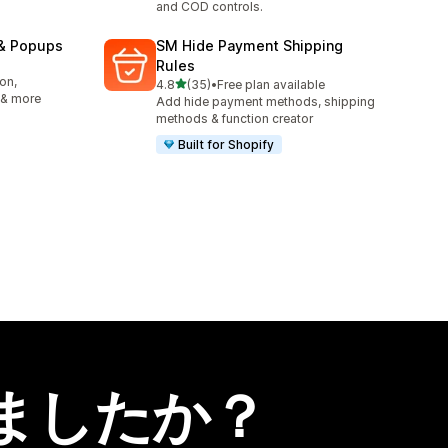
and COD controls.
 & Popups
SM Hide Payment Shipping
Rules
on,
5つ星中
4.8
(35)
•
Free plan available
合計レビュー数：35件
 & more
Add hide payment methods, shipping
methods & function creator
Built for Shopify
ましたか？