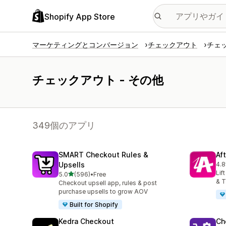
Shopify App Store
マーケティングとコンバージョン
チェックアウト
チェッ
チェックアウト - その他
349個のアプリ
SMART Checkout Rules &
Af
Upsells
4.8
合
Lif
5つ星中
5.0
(596)
•
Free
合計レビュー数：596件
& T
Checkout upsell app, rules & post
purchase upsells to grow AOV
Built for Shopify
Kedra Checkout
Ch