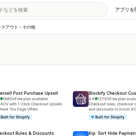
アプリを
クアウト - その他
tersell Post Purchase Upsell
Blockify Checkout Cu
5つ星中
5つ星中
(885)
•
Free plan available
4.9
(275)
•
Free plan avail
計レビュー数：885件
合計レビュー数：275件
t AOV with 1-Click Checkout Upsells
Checkout rules, checkout 
hank You Page Offers
and discounts to boost A
Built for Shopify
Built for Shopify
eckout Rules & Discounts
Kip: Sort Hide Payme