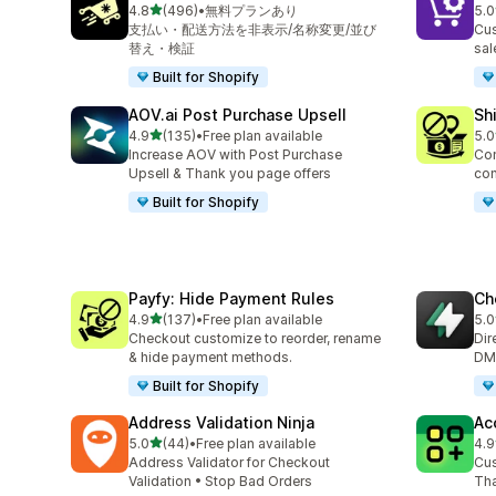
5つ星中
4.8
(496)
•
無料プランあり
5.0
合計レビュー数：496件
合
支払い・配送方法を非表示/名称変更/並び
Cus
替え・検証
sal
Built for Shopify
AOV.ai Post Purchase Upsell
Sh
5つ星中
4.9
(135)
•
Free plan available
5.0
合計レビュー数：135件
合
Increase AOV with Post Purchase
Con
Upsell & Thank you page offers
con
Built for Shopify
Payfy: Hide Payment Rules
Ch
5つ星中
4.9
(137)
•
Free plan available
5.0
合計レビュー数：137件
合
Checkout customize to reorder, rename
Dir
& hide payment methods.
DM,
Built for Shopify
Address Validation Ninja
Ac
5つ星中
5.0
(44)
•
Free plan available
4.9
合計レビュー数：44件
合
Address Validator for Checkout
Cus
Validation • Stop Bad Orders
Tha