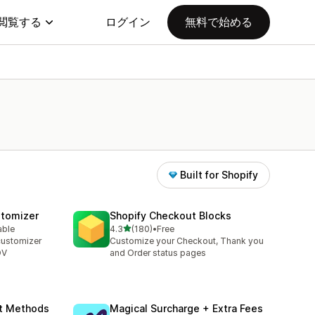
閲覧する
ログイン
無料で始める
Built for Shopify
stomizer
Shopify Checkout Blocks
5つ星中
able
4.3
(180)
•
Free
合計レビュー数：180件
customizer
Customize your Checkout, Thank you
OV
and Order status pages
nt Methods
Magical Surcharge + Extra Fees