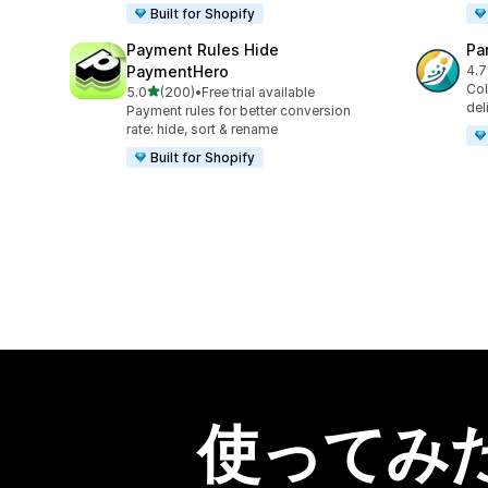
Built for Shopify
Payment Rules Hide
Pa
PaymentHero
4.7
合
Col
5つ星中
5.0
(200)
•
Free trial available
合計レビュー数：200件
del
Payment rules for better conversion
rate: hide, sort & rename
Built for Shopify
使ってみ