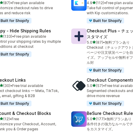
5つ星中
5つ星中
(87)
•
Free plan available
4.9
(112)
•
Free plan availa
計レビュー数：87件
合計レビュー数：112件
tomize checkout rules to drive
Take full control of paym
es and reduce risk
with Kip customizations.
Built for Shopify
Built for Shopify
ipy ‑ Hide Shipping Rules
Checkout Plus – 
5つ星中
(133)
•
Free plan available
スタマイズ
計レビュー数：133件
trol your shipping rates by multiple
5つ星中
5.0
(87)
•
無料プランあり
合計レビュー数：87件
ditions at checkout
Checkout（チェックアウ
ページや注文状況ページを自
Built for Shopify
イズ。アップセルや無料ギフ
ル対
Built for Shopify
eckout Links
Checkout Component
5つ星中
5つ星中
(30)
•
Free trial available
5.0
(57)
•
Free trial availab
計レビュー数：30件
合計レビュー数：57件
ect checkout links — Meta, TikTok,
Segmented checkouts and 
 email, gifting & B2B
drive more revenue
Built for Shopify
Built for Shopify
count & Checkout Blocks
BeSure Checkout Rul
5つ星中
5つ星中
(12)
•
Free
5.0
(177)
•
無料プランあり
計レビュー数：12件
合計レビュー数：177件
tomize your Checkout, Account,
条件付きの強力なルールでチ
nk you & Order pages
をカスタマイズ。