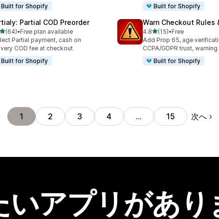
Built for Shopify
Built for Shopify
rtialy: Partial COD Preorder
Warn Checkout Rules
5つ星中
5つ星中
(64)
•
Free plan available
4.8
(15)
•
Free
計レビュー数：64件
合計レビュー数：15件
lect Partial payment, cash on
Add Prop 65, age verificati
ivery COD fee at checkout
CCPA/GDPR trust, warning
Built for Shopify
Built for Shopify
次へ
1
2
3
4
…
15
たいアプリがあり