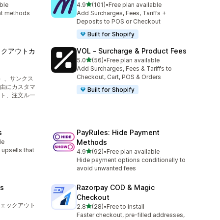
5つ星中
ble
4.9
(101)
•
Free plan available
合計レビュー数：101件
ent methods
Add Surcharges, Fees, Tariffs +
Deposits to POS or Checkout
Built for Shopify
チェックアウトカ
VOL ‑ Surcharge & Product Fees
5つ星中
5.0
(56)
•
Free plan available
合計レビュー数：56件
Add Surcharges, Fees & Tariffs to
Checkout, Cart, POS & Orders
ト）、サンクス
由にカスタマ
Built for Shopify
ト、注文ルー
s
PayRules: Hide Payment
le
Methods
upsells that
5つ星中
4.9
(92)
•
Free plan available
合計レビュー数：92件
Hide payment options conditionally to
avoid unwanted fees
es
Razorpay COD & Magic
Checkout
ェックアウト
5つ星中
2.8
(28)
•
Free to install
合計レビュー数：28件
Faster checkout, pre-filled addresses,