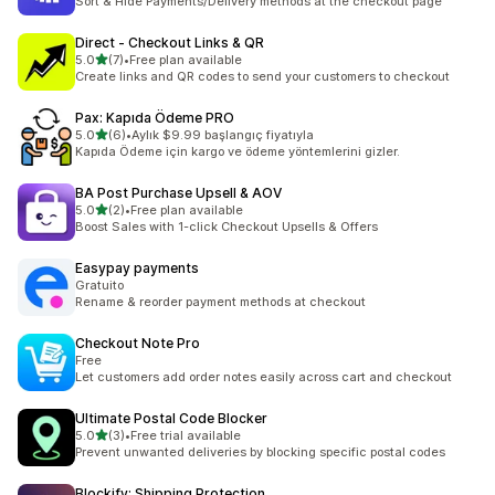
Sort & Hide Payments/Delivery methods at the checkout page
Direct ‑ Checkout Links & QR
별 5개 중
5.0
(7)
•
Free plan available
총 리뷰 7개
Create links and QR codes to send your customers to checkout
Pax: Kapıda Ödeme PRO
별 5개 중
5.0
(6)
•
Aylık $9.99 başlangıç fiyatıyla
총 리뷰 6개
Kapıda Ödeme için kargo ve ödeme yöntemlerini gizler.
BA Post Purchase Upsell & AOV
별 5개 중
5.0
(2)
•
Free plan available
총 리뷰 2개
Boost Sales with 1-click Checkout Upsells & Offers
Easypay payments
Gratuito
Rename & reorder payment methods at checkout
Checkout Note Pro
Free
Let customers add order notes easily across cart and checkout
Ultimate Postal Code Blocker
별 5개 중
5.0
(3)
•
Free trial available
총 리뷰 3개
Prevent unwanted deliveries by blocking specific postal codes
Blockify: Shipping Protection