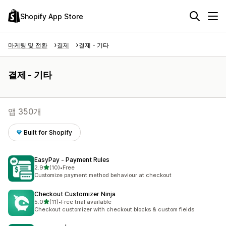
Shopify App Store
마케팅 및 전환
결제
결제 - 기타
결제 - 기타
앱 350개
Built for Shopify
EasyPay ‑ Payment Rules
별 5개 중
2.9
(10)
•
Free
총 리뷰 10개
Customize payment method behaviour at checkout
Checkout Customizer Ninja
별 5개 중
5.0
(11)
•
Free trial available
총 리뷰 11개
Checkout customizer with checkout blocks & custom fields