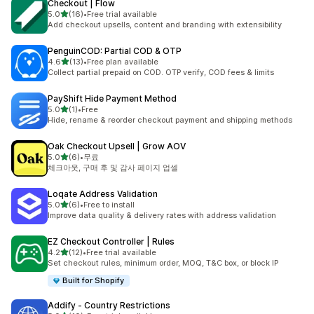
Checkout | Flow
별 5개 중
5.0
(16)
•
Free trial available
총 리뷰 16개
Add checkout upsells, content and branding with extensibility
PenguinCOD: Partial COD & OTP
별 5개 중
4.6
(13)
•
Free plan available
총 리뷰 13개
Collect partial prepaid on COD. OTP verify, COD fees & limits
PayShift Hide Payment Method
별 5개 중
5.0
(1)
•
Free
총 리뷰 1개
Hide, rename & reorder checkout payment and shipping methods
Oak Checkout Upsell | Grow AOV
별 5개 중
5.0
(6)
•
무료
총 리뷰 6개
체크아웃, 구매 후 및 감사 페이지 업셀
Loqate Address Validation
별 5개 중
5.0
(6)
•
Free to install
총 리뷰 6개
Improve data quality & delivery rates with address validation
EZ Checkout Controller | Rules
별 5개 중
4.2
(12)
•
Free trial available
총 리뷰 12개
Set checkout rules, minimum order, MOQ, T&C box, or block IP
Built for Shopify
Addify ‑ Country Restrictions