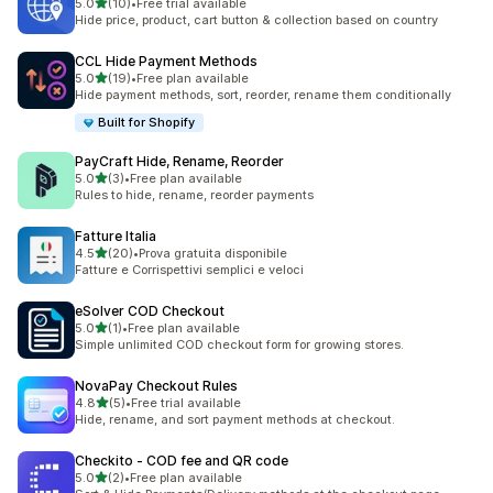
별 5개 중
5.0
(10)
•
Free trial available
총 리뷰 10개
Hide price, product, cart button & collection based on country
CCL Hide Payment Methods
별 5개 중
5.0
(19)
•
Free plan available
총 리뷰 19개
Hide payment methods, sort, reorder, rename them conditionally
Built for Shopify
PayCraft Hide, Rename, Reorder
별 5개 중
5.0
(3)
•
Free plan available
총 리뷰 3개
Rules to hide, rename, reorder payments
Fatture Italia
별 5개 중
4.5
(20)
•
Prova gratuita disponibile
총 리뷰 20개
Fatture e Corrispettivi semplici e veloci
eSolver COD Checkout
별 5개 중
5.0
(1)
•
Free plan available
총 리뷰 1개
Simple unlimited COD checkout form for growing stores.
NovaPay Checkout Rules
별 5개 중
4.8
(5)
•
Free trial available
총 리뷰 5개
Hide, rename, and sort payment methods at checkout.
Checkito ‑ COD fee and QR code
별 5개 중
5.0
(2)
•
Free plan available
총 리뷰 2개