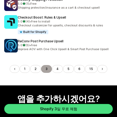
별 5개 중
5.0
(1)
•
Free
총 리뷰 1개
Shipping protection/insurance as a cart & checkout upsell
Checkout Boost: Rules & Upsell
별 5개 중
5.0
(4)
•
Free to install
총 리뷰 4개
Checkout customizer for upsells, checkout discounts & rules
Built for Shopify
ReConv Post Purchase Upsell
별 5개 중
5.0
(5)
•
Free
총 리뷰 5개
Improve AOV with One Click Upsell & Smart Post Purchase Upsell
1
2
3
4
5
6
15
앱을 추가하시겠어요?
Shopify 3일 무료 체험