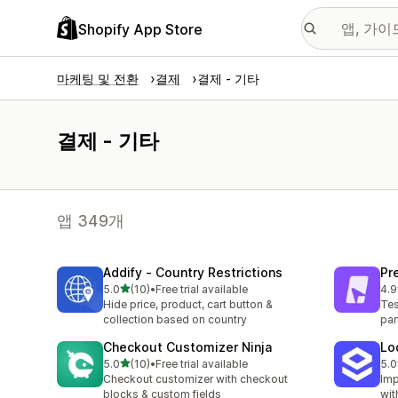
Shopify App Store
마케팅 및 전환
결제
결제 - 기타
결제 - 기타
앱 349개
Addify ‑ Country Restrictions
Pr
별 5개 중
5.0
(10)
•
Free trial available
4.9
총 리뷰 10개
총 
Hide price, product, cart button &
Tes
collection based on country
par
Checkout Customizer Ninja
Lo
별 5개 중
5.0
(10)
•
Free trial available
5.0
총 리뷰 10개
총 
Checkout customizer with checkout
Imp
blocks & custom fields
wit