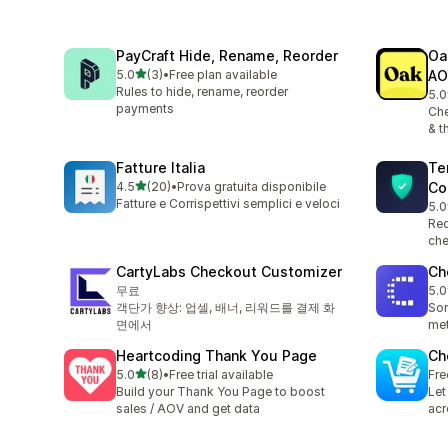
PayCraft Hide, Rename, Reorder
Oa
별 5개 중
5.0
(3)
•
Free plan available
AO
총 리뷰 3개
Rules to hide, rename, reorder
5.0
총 
payments
Che
& t
Fatture Italia
Te
별 5개 중
4.5
(20)
•
Prova gratuita disponibile
Co
총 리뷰 20개
Fatture e Corrispettivi semplici e veloci
5.0
총 
Req
che
CartyLabs Checkout Customizer
Ch
무료
5.0
총 
객단가 향상: 업셀, 배너, 리워드를 결제 화
Sor
면에서
met
Heartcoding Thank You Page
Ch
별 5개 중
5.0
(8)
•
Free trial available
Fre
총 리뷰 8개
Build your Thank You Page to boost
Let
sales / AOV and get data
acr