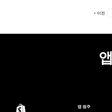
이전
앱
앱 범주