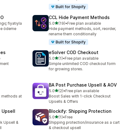
Built for Shopify
RO
CCL Hide Payment Methods
별 5개 중
gıç fiyatıyla
5.0
(19)
•
Free plan available
총 리뷰 19개
ve ödeme
Hide payment methods, sort, reorder,
rename them conditionally
Built for Shopify
les
eSolver COD Checkout
별 5개 중
e
5.0
(1)
•
Free plan available
총 리뷰 1개
yment
Simple unlimited COD checkout form
for growing stores.
BA Post Purchase Upsell & AOV
별 5개 중
5.0
(2)
•
Free plan available
총 리뷰 2개
 methods at
Boost Sales with 1-click Checkout
Upsells & Offers
 Upsell
Blockify: Shipping Protection
별 5개 중
5.0
(1)
•
Free
총 리뷰 1개
k Upsell &
Shipping protection/insurance as a cart
l
& checkout upsell