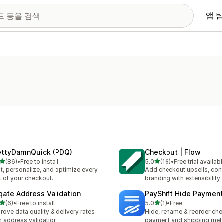
앱 
ettyDamnQuick (PDQ)
Checkout | Flow
별 5개 중
별 5개 중
(86)
•
Free to install
5.0
(16)
•
Free trial availab
리뷰 86개
총 리뷰 16개
t, personalize, and optimize every
Add checkout upsells, con
t of your checkout.
branding with extensibility
qate Address Validation
PayShift Hide Paymen
별 5개 중
별 5개 중
(6)
•
Free to install
5.0
(1)
•
Free
리뷰 6개
총 리뷰 1개
rove data quality & delivery rates
Hide, rename & reorder ch
h address validation
payment and shipping me