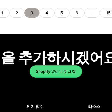
1
2
3
4
5
6
…
15
을 추가하시겠어
Shopify 3일 무료 체험
인기 범주
리소스