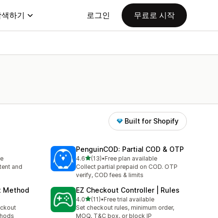
탐색하기
로그인
무료로 시작
Built for Shopify
PenguinCOD: Partial COD & OTP
별 5개 중
le
4.6
(13)
•
Free plan available
총 리뷰 13개
tent and
Collect partial prepaid on COD. OTP
verify, COD fees & limits
t Method
EZ Checkout Controller | Rules
별 5개 중
4.0
(11)
•
Free trial available
총 리뷰 11개
eckout
Set checkout rules, minimum order,
thods
MOQ, T&C box, or block IP