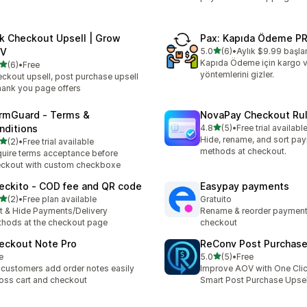
k Checkout Upsell | Grow
Pax: Kapıda Ödeme P
별 5개 중
V
5.0
(6)
•
Aylık $9.99 başlan
총 리뷰 6개
Kapıda Ödeme için kargo 
별 5개 중
(6)
•
Free
리뷰 6개
yöntemlerini gizler.
ckout upsell, post purchase upsell
hank you page offers
rmGuard ‑ Terms &
NovaPay Checkout Ru
별 5개 중
nditions
4.8
(5)
•
Free trial availabl
총 리뷰 5개
Hide, rename, and sort pa
별 5개 중
(2)
•
Free trial available
리뷰 2개
methods at checkout.
uire terms acceptance before
ckout with custom checkboxe
eckito ‑ COD fee and QR code
Easypay payments
별 5개 중
(2)
•
Free plan available
Gratuito
리뷰 2개
t & Hide Payments/Delivery
Rename & reorder payment
hods at the checkout page
checkout
eckout Note Pro
ReConv Post Purchase
별 5개 중
e
5.0
(5)
•
Free
총 리뷰 5개
 customers add order notes easily
Improve AOV with One Clic
oss cart and checkout
Smart Post Purchase Upsel