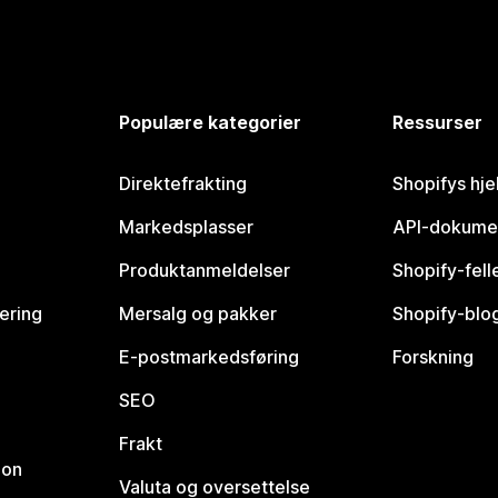
Populære kategorier
Ressurser
Direktefrakting
Shopifys hje
Markedsplasser
API-dokume
Produktanmeldelser
Shopify-fel
vering
Mersalg og pakker
Shopify-blo
E-postmarkedsføring
Forskning
SEO
Frakt
jon
Valuta og oversettelse