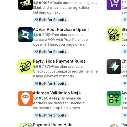
av 5 stjerner
4,8
(496)
•
Gratis abonnement tilgjengelig
5,0
Totalt 496 omtaler
Tot
Skjul, endre navn, sorter og valider
Cus
betaling og frakt
sal
Built for Shopify
AOV.ai Post Purchase Upsell
Sh
av 5 stjerner
4,9
(135)
•
Free plan available
5,0
Totalt 135 omtaler
Tot
Increase AOV with Post Purchase
Con
Upsell & Thank you page offers
con
Built for Shopify
Payfy: Hide Payment Rules
Ch
av 5 stjerner
4,9
(137)
•
Free plan available
5,0
Totalt 137 omtaler
Tot
Checkout customize to reorder, rename
Dir
& hide payment methods.
DM,
Built for Shopify
Address Validation Ninja
Ac
av 5 stjerner
5,0
(44)
•
Free plan available
4,9
Totalt 44 omtaler
Tot
Address Validator for Checkout
Cus
Validation • Stop Bad Orders
Tha
Built for Shopify
Payment Rules Hide
Pa