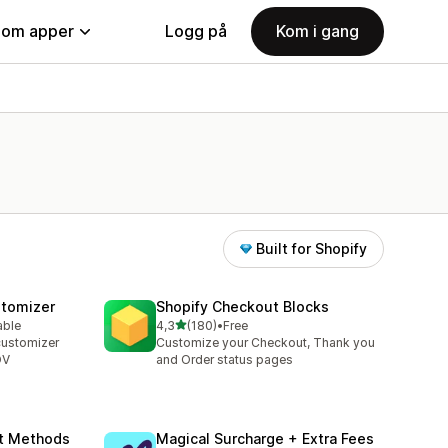
nom apper
Logg på
Kom i gang
Built for Shopify
stomizer
Shopify Checkout Blocks
av 5 stjerner
able
4,3
(180)
•
Free
Totalt 180 omtaler
customizer
Customize your Checkout, Thank you
OV
and Order status pages
nt Methods
Magical Surcharge + Extra Fees