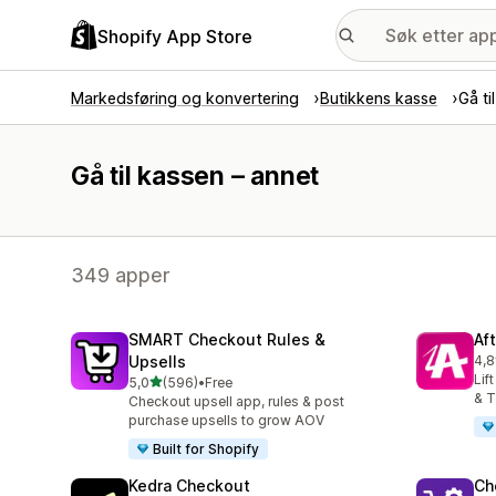
Shopify App Store
Markedsføring og konvertering
Butikkens kasse
Gå ti
Gå til kassen – annet
349 apper
SMART Checkout Rules &
Af
Upsells
4,8
Tot
Lif
av 5 stjerner
5,0
(596)
•
Free
Totalt 596 omtaler
& T
Checkout upsell app, rules & post
purchase upsells to grow AOV
Built for Shopify
Kedra Checkout
Ch