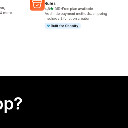
Rules
on,
av 5 stjerner
4,8
(35)
•
Free plan available
Totalt 35 omtaler
 & more
Add hide payment methods, shipping
methods & function creator
Built for Shopify
app?