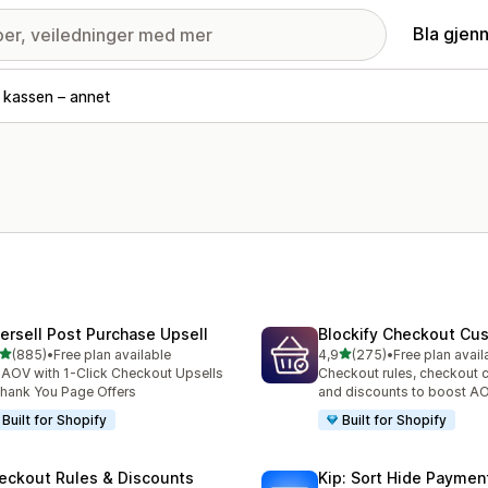
Bla gjen
l kassen – annet
tersell Post Purchase Upsell
Blockify Checkout Cu
av 5 stjerner
av 5 stjerner
(885)
•
Free plan available
4,9
(275)
•
Free plan avail
alt 885 omtaler
Totalt 275 omtaler
t AOV with 1-Click Checkout Upsells
Checkout rules, checkout 
hank You Page Offers
and discounts to boost A
Built for Shopify
Built for Shopify
eckout Rules & Discounts
Kip: Sort Hide Payme