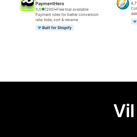
PaymentHero
4,7
Tot
Col
av 5 stjerner
5,0
(200)
•
Free trial available
Totalt 200 omtaler
del
Payment rules for better conversion
rate: hide, sort & rename
Built for Shopify
Vil