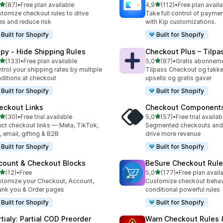
av 5 stjerner
av 5 stjerner
(87)
•
Free plan available
4,9
(112)
•
Free plan availa
alt 87 omtaler
Totalt 112 omtaler
tomize checkout rules to drive
Take full control of paym
es and reduce risk
with Kip customizations.
Built for Shopify
Built for Shopify
ipy ‑ Hide Shipping Rules
Checkout Plus – Tilpa
av 5 stjerner
av 5 stjerner
(133)
•
Free plan available
5,0
(87)
•
alt 133 omtaler
Totalt 87 omtaler
trol your shipping rates by multiple
Tilpass Checkout og takk
ditions at checkout
upsells og gratis gaver
Built for Shopify
Built for Shopify
eckout Links
Checkout Component
av 5 stjerner
av 5 stjerner
(30)
•
Free trial available
5,0
(57)
•
Free trial availab
alt 30 omtaler
Totalt 57 omtaler
ect checkout links — Meta, TikTok,
Segmented checkouts and 
 email, gifting & B2B
drive more revenue
Built for Shopify
Built for Shopify
count & Checkout Blocks
BeSure Checkout Rul
av 5 stjerner
av 5 stjerner
(12)
•
Free
5,0
(177)
•
Free plan avail
alt 12 omtaler
Totalt 177 omtaler
tomize your Checkout, Account,
Customize checkout behav
nk you & Order pages
conditional powerful rules
Built for Shopify
Built for Shopify
rtialy: Partial COD Preorder
Warn Checkout Rules