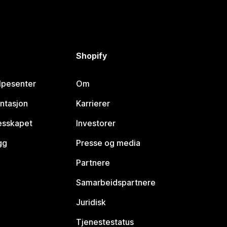
Shopify
lpesenter
Om
ntasjon
Karrierer
lesskapet
Investorer
gg
Presse og media
Partnere
Samarbeidspartnere
Juridisk
Tjenestestatus