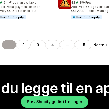
av 5 stjerner
av 5 stjerner
(64)
•
Free plan available
4,8
(15)
•
Free
alt 64 omtaler
Totalt 15 omtaler
lect Partial payment, cash on
Add Prop 65, age verificati
ivery COD fee at checkout
CCPA/GDPR trust, warning
Built for Shopify
Built for Shopify
Neste
1
2
3
4
…
15
 du legge til en 
Prøv Shopify gratis i tre dager