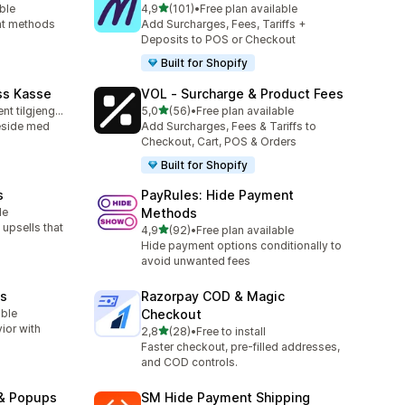
av 5 stjerner
ble
4,9
(101)
•
Free plan available
Totalt 101 omtaler
ent methods
Add Surcharges, Fees, Tariffs +
Deposits to POS or Checkout
Built for Shopify
ss Kasse
VOL ‑ Surcharge & Product Fees
av 5 stjerner
Gratis abonnement tilgjengelig
5,0
(56)
•
Free plan available
Totalt 56 omtaler
eside med
Add Surcharges, Fees & Tariffs to
Checkout, Cart, POS & Orders
Built for Shopify
s
PayRules: Hide Payment
le
Methods
upsells that
av 5 stjerner
4,9
(92)
•
Free plan available
Totalt 92 omtaler
Hide payment options conditionally to
avoid unwanted fees
es
Razorpay COD & Magic
able
Checkout
ior with
av 5 stjerner
2,8
(28)
•
Free to install
Totalt 28 omtaler
Faster checkout, pre-filled addresses,
and COD controls.
 & Popups
SM Hide Payment Shipping