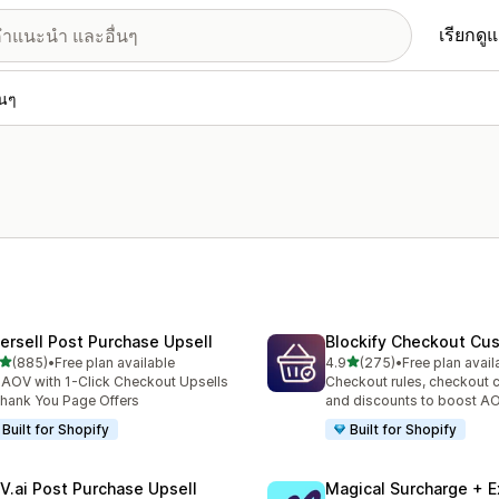
เรียกดู
่นๆ
tersell Post Purchase Upsell
Blockify Checkout Cu
เต็ม 5 ดาว
เต็ม 5 ดาว
(885)
•
Free plan available
4.9
(275)
•
Free plan avail
หมด 885 รีวิว
ทั้งหมด 275 รีวิว
t AOV with 1-Click Checkout Upsells
Checkout rules, checkout 
hank You Page Offers
and discounts to boost A
Built for Shopify
Built for Shopify
V.ai Post Purchase Upsell
Magical Surcharge + E