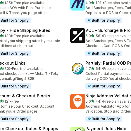
เต็ม 5 ดาว
เต็ม 5 ดาว
(135)
•
Free plan available
4.9
(101)
•
Free plan availa
หมด 135 รีวิว
ทั้งหมด 101 รีวิว
rease AOV with Post Purchase
Add Surcharges, Fees, Tari
ell & Thank you page offers
Deposits to POS or Check
Built for Shopify
Built for Shopify
ipy ‑ Hide Shipping Rules
VOL ‑ Surcharge & Pr
เต็ม 5 ดาว
เต็ม 5 ดาว
(133)
•
Free plan available
5.0
(56)
•
Free plan availa
หมด 133 รีวิว
ทั้งหมด 56 รีวิว
trol your shipping rates by multiple
Add Surcharges, Fees & Tar
ditions at checkout
Checkout, Cart, POS & Ord
Built for Shopify
Built for Shopify
eckout Links
Partialy: Partial COD P
เต็ม 5 ดาว
เต็ม 5 ดาว
(30)
•
Free trial available
4.7
(64)
•
Free plan availa
หมด 30 รีวิว
ทั้งหมด 64 รีวิว
ect checkout links — Meta, TikTok,
Collect Partial payment, c
 email, gifting & B2B
delivery COD fee at check
Built for Shopify
Built for Shopify
count & Checkout Blocks
Ninja Address Validat
เต็ม 5 ดาว
เต็ม 5 ดาว
(12)
•
Free
5.0
(44)
•
Free plan availa
หมด 12 รีวิว
ทั้งหมด 44 รีวิว
tomize your Checkout, Account,
Address Validator App for
nk you & Order pages
Validation. Stop Bad Order
Built for Shopify
Built for Shopify
rn Checkout Rules & Popups
Payment Rules Hide