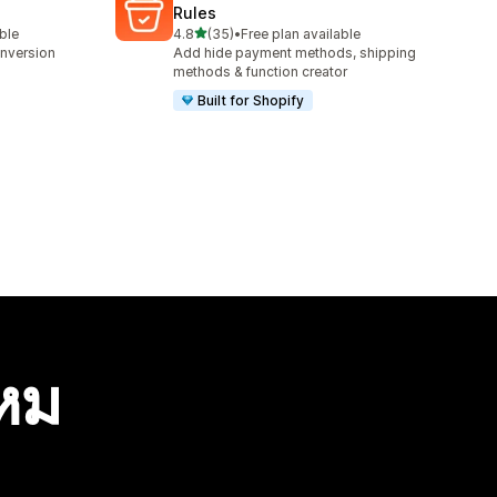
Rules
เต็ม 5 ดาว
able
4.8
(35)
•
Free plan available
ทั้งหมด 35 รีวิว
onversion
Add hide payment methods, shipping
methods & function creator
Built for Shopify
ไหม