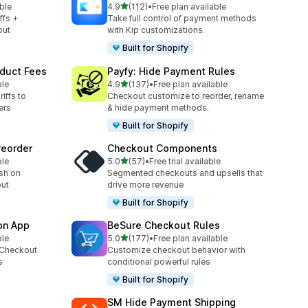
เต็ม 5 ดาว
ble
4.9
(112)
•
Free plan available
ทั้งหมด 112 รีวิว
ffs +
Take full control of payment methods
out
with Kip customizations.
Built for Shopify
oduct Fees
Payfy: Hide Payment Rules
เต็ม 5 ดาว
ble
4.9
(137)
•
Free plan available
ทั้งหมด 137 รีวิว
iffs to
Checkout customize to reorder, rename
ers
& hide payment methods.
Built for Shopify
reorder
Checkout Components
เต็ม 5 ดาว
ble
5.0
(57)
•
Free trial available
ทั้งหมด 57 รีวิว
ash on
Segmented checkouts and upsells that
out
drive more revenue
Built for Shopify
ion App
BeSure Checkout Rules
เต็ม 5 ดาว
ble
5.0
(177)
•
Free plan available
ทั้งหมด 177 รีวิว
 Checkout
Customize checkout behavior with
s
conditional powerful rules
Built for Shopify
SM Hide Payment Shipping