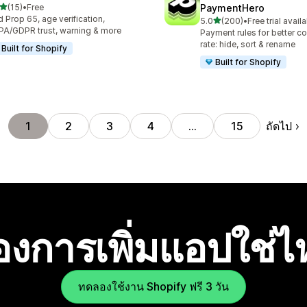
เต็ม 5 ดาว
(15)
•
Free
PaymentHero
หมด 15 รีวิว
 Prop 65, age verification,
เต็ม 5 ดาว
5.0
(200)
•
Free trial avail
ทั้งหมด 200 รีวิว
A/GDPR trust, warning & more
Payment rules for better c
rate: hide, sort & rename
Built for Shopify
Built for Shopify
ถัดไป
1
2
3
4
…
15
องการเพิ่มแอปใช่
ทดลองใช้งาน Shopify ฟรี 3 วัน