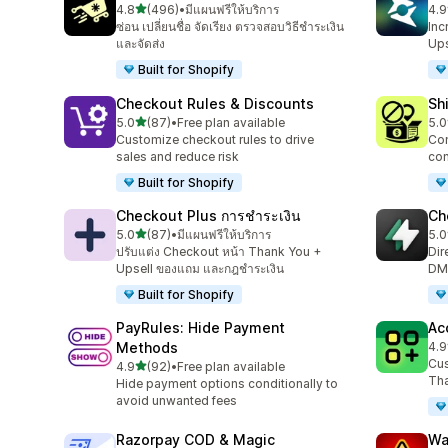
เต็ม 5 ดาว
4.8
(496)
•
มีแผนฟรีให้บริการ
4.9
ทั้งหมด 496 รีวิว
ทั้ง
ซ่อน เปลี่ยนชื่อ จัดเรียง ตรวจสอบวิธีชำระเงิน
Inc
และจัดส่ง
Ups
Built for Shopify
Checkout Rules & Discounts
Sh
เต็ม 5 ดาว
5.0
(87)
•
Free plan available
5.0
ทั้งหมด 87 รีวิว
ทั้ง
Customize checkout rules to drive
Con
sales and reduce risk
con
Built for Shopify
Checkout Plus การชำระเงิน
Ch
เต็ม 5 ดาว
5.0
(87)
•
มีแผนฟรีให้บริการ
5.0
ทั้งหมด 87 รีวิว
ทั้ง
ปรับแต่ง Checkout หน้า Thank You +
Dir
Upsell ของแถม และกฎชำระเงิน
DM,
Built for Shopify
PayRules: Hide Payment
Ac
Methods
4.9
ทั้ง
Cus
เต็ม 5 ดาว
4.9
(92)
•
Free plan available
ทั้งหมด 92 รีวิว
Tha
Hide payment options conditionally to
avoid unwanted fees
Razorpay COD & Magic
Wa