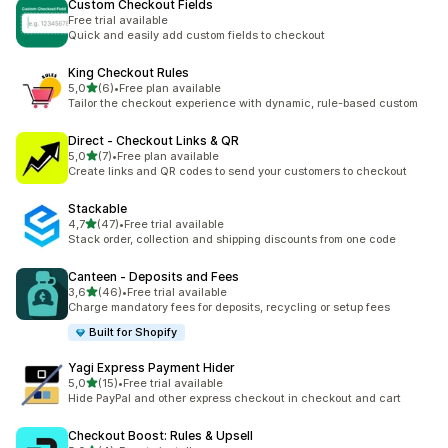
Custom Checkout Fields
Free trial available
Quick and easily add custom fields to checkout
King Checkout Rules
5 yıldız üzerinden
5,0
(6)
•
Free plan available
toplam 6 değerlendirme
Tailor the checkout experience with dynamic, rule-based custom
Direct ‑ Checkout Links & QR
5 yıldız üzerinden
5,0
(7)
•
Free plan available
toplam 7 değerlendirme
Create links and QR codes to send your customers to checkout
Stackable
5 yıldız üzerinden
4,7
(47)
•
Free trial available
toplam 47 değerlendirme
Stack order, collection and shipping discounts from one code
Canteen ‑ Deposits and Fees
5 yıldız üzerinden
3,6
(46)
•
Free trial available
toplam 46 değerlendirme
Charge mandatory fees for deposits, recycling or setup fees
Built for Shopify
Yagi Express Payment Hider
5 yıldız üzerinden
5,0
(15)
•
Free trial available
toplam 15 değerlendirme
Hide PayPal and other express checkout in checkout and cart
Checkout Boost: Rules & Upsell