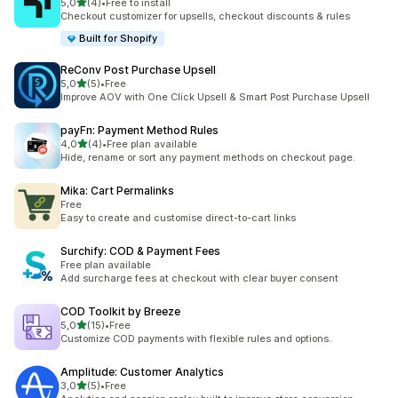
5 yıldız üzerinden
5,0
(4)
•
Free to install
toplam 4 değerlendirme
Checkout customizer for upsells, checkout discounts & rules
Built for Shopify
ReConv Post Purchase Upsell
5 yıldız üzerinden
5,0
(5)
•
Free
toplam 5 değerlendirme
Improve AOV with One Click Upsell & Smart Post Purchase Upsell
payFn: Payment Method Rules
5 yıldız üzerinden
4,0
(4)
•
Free plan available
toplam 4 değerlendirme
Hide, rename or sort any payment methods on checkout page.
Mika: Cart Permalinks
Free
Easy to create and customise direct-to-cart links
Surchify: COD & Payment Fees
Free plan available
Add surcharge fees at checkout with clear buyer consent
COD Toolkit by Breeze
5 yıldız üzerinden
5,0
(15)
•
Free
toplam 15 değerlendirme
Customize COD payments with flexible rules and options.
Amplitude: Customer Analytics
5 yıldız üzerinden
3,0
(5)
•
Free
toplam 5 değerlendirme