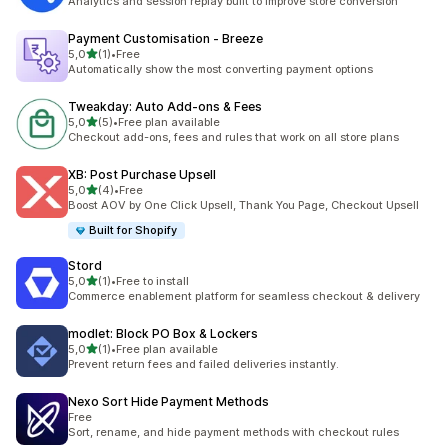
Analytics and session replay built to improve store conversion
Payment Customisation ‑ Breeze
5 yıldız üzerinden
5,0
(1)
•
Free
toplam 1 değerlendirme
Automatically show the most converting payment options
Tweakday: Auto Add‑ons & Fees
5 yıldız üzerinden
5,0
(5)
•
Free plan available
toplam 5 değerlendirme
Checkout add-ons, fees and rules that work on all store plans
XB: Post Purchase Upsell
5 yıldız üzerinden
5,0
(4)
•
Free
toplam 4 değerlendirme
Boost AOV by One Click Upsell, Thank You Page, Checkout Upsell
Built for Shopify
Stord
5 yıldız üzerinden
5,0
(1)
•
Free to install
toplam 1 değerlendirme
Commerce enablement platform for seamless checkout & delivery
modlet: Block PO Box & Lockers
5 yıldız üzerinden
5,0
(1)
•
Free plan available
toplam 1 değerlendirme
Prevent return fees and failed deliveries instantly.
Nexo Sort Hide Payment Methods
Free
Sort, rename, and hide payment methods with checkout rules