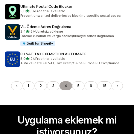
Ultimate Postal Code Blocker
5 yıldız üzerinden
5,0
(3)
•
Free trial available
toplam 3 değerlendirme
Prevent unwanted deliveries by blocking specific postal codes
VL: Ödeme Adres Doğrulama
5 yıldız üzerinden
2,4
(5)
•
Ücretsiz yükleme
toplam 5 değerlendirme
Ödeme kuralları ve kargo özelleştirmeyle adres doğrulama
Built for Shopify
EU VAT TAX EXEMPTION AUTOMATE
5 yıldız üzerinden
5,0
(2)
•
Free trial available
toplam 2 değerlendirme
Auto validate EU VAT, Tax exempt & be Europe EU compliance
1
2
3
4
5
6
15
Uygulama eklemek mi
istiyorsunuz?