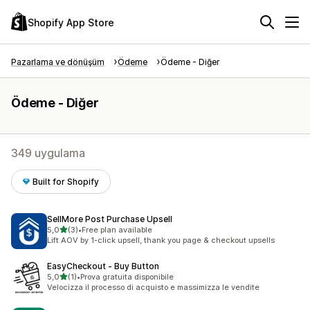
Shopify App Store
Pazarlama ve dönüşüm
Ödeme
Ödeme - Diğer
Ödeme - Diğer
349 uygulama
Built for Shopify
SellMore Post Purchase Upsell
5 yıldız üzerinden
5,0
(3)
•
Free plan available
toplam 3 değerlendirme
Lift AOV by 1-click upsell, thank you page & checkout upsells
EasyCheckout ‑ Buy Button
5 yıldız üzerinden
5,0
(1)
•
Prova gratuita disponibile
toplam 1 değerlendirme
Velocizza il processo di acquisto e massimizza le vendite