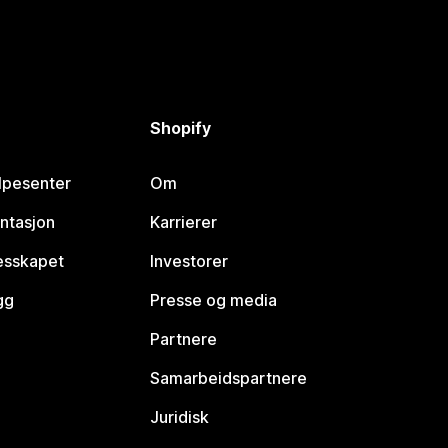
Shopify
lpesenter
Om
ntasjon
Karrierer
lesskapet
Investorer
gg
Presse og media
Partnere
Samarbeidspartnere
Juridisk