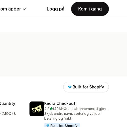
nom apper
Logg på
Kom i gang
Built for Shopify
uantity
Kedra Checkout
av 5 stjerner
4,8
(496)
•
Gratis abonnement tilgjengelig
Totalt 496 omtaler
y (MOQ) &
Skjul, endre navn, sorter og valider
betaling og frakt
Built for Shopify