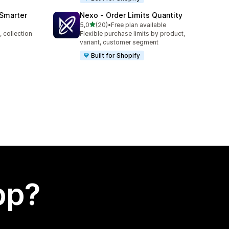
 Smarter
Nexo ‑ Order Limits Quantity
av 5 stjerner
5,0
(20)
•
Free plan available
Totalt 20 omtaler
 collection
Flexible purchase limits by product,
variant, customer segment
Built for Shopify
app?