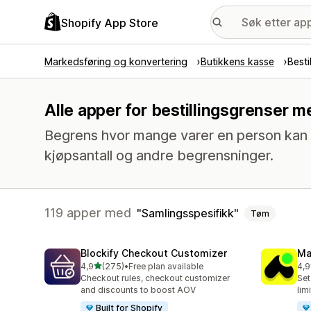
Shopify App Store
Markedsføring og konvertering
Butikkens kasse
Besti
Alle apper for bestillingsgrenser 
Begrens hvor mange varer en person kan k
kjøpsantall og andre begrensninger.
119 apper med
Samlingsspesifikk
Tøm
Blockify Checkout Customizer
Ma
av 5 stjerner
4,9
(275)
•
Free plan available
4,9
Totalt 275 omtaler
Tot
Checkout rules, checkout customizer
Set
and discounts to boost AOV
lim
Built for Shopify