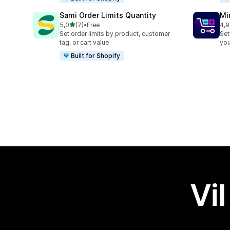
Sami Order Limits Quantity
Mi
av 5 stjerner
5,0
(7)
•
Free
4,9
Totalt 7 omtaler
Tot
Set order limits by product, customer
Set
tag, or cart value
you
Built for Shopify
Vil