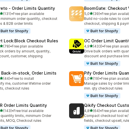
reto ‑ Order Limits Quantity
BoomGate: Checkout V
av 5 stjerner
av 5 stjerner
(131)
•
Free plan available
5,0
(39)
•
Free plan availa
alt 131 omtaler
Totalt 39 omtaler
 minimum order quantity, checkout
Build no-code rules to cont
es & B2B order limits
checkout, shipping & pay
Built for Shopify
Built for Shopify
rt Lock:Block Checkout Rules
OC Order Limit Quanti
av 5 stjerner
av 5 stjerner
(78)
•
Free plan available
4,9
(433)
•
Free plan avail
alt 78 omtaler
Totalt 433 omtaler
ck orders by amount, quantity,
Drive bulk orders with quan
count, customer, shipping
discount and purchase limi
Built for Shopify
 Back‑in‑stock, Order Limits
Pify Order Limits Quan
av 5 stjerner
av 5 stjerner
(44)
•
Free to install
5,0
(19)
•
Free plan availab
alt 44 omtaler
Totalt 19 omtaler
ify me, customer lifetime order
Manage sales by order lim
its, checkout rules
min. qty checkout rules
Built for Shopify
R Order Limits Quantity
Qikify Checkout Cust
av 5 stjerner
av 5 stjerner
(143)
•
Free trial available
4,8
(64)
•
Free plan availa
alt 143 omtaler
Totalt 64 omtaler
 quantity limits, minimum Order
Compact checkout tool w/
its, MOQ, Checkout rules
fields, checkout upsell, rul
Built for Shopify
Built for Shopify