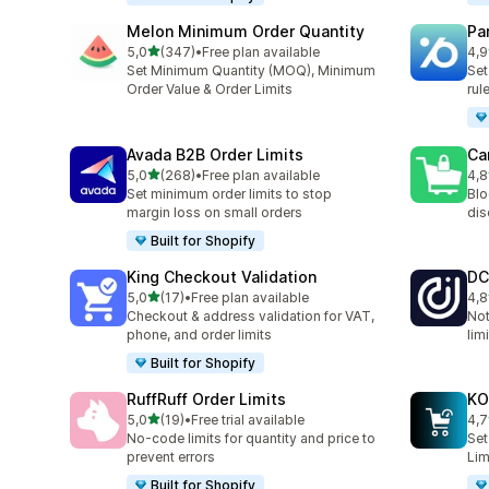
Melon Minimum Order Quantity
Pa
av 5 stjerner
5,0
(347)
•
Free plan available
4,9
Totalt 347 omtaler
Tot
Set Minimum Quantity (MOQ), Minimum
Set
Order Value & Order Limits
rul
Avada B2B Order Limits
Ca
av 5 stjerner
5,0
(268)
•
Free plan available
4,8
Totalt 268 omtaler
Tot
Set minimum order limits to stop
Blo
margin loss on small orders
dis
Built for Shopify
King Checkout Validation
DC
av 5 stjerner
5,0
(17)
•
Free plan available
4,8
Totalt 17 omtaler
Tot
Checkout & address validation for VAT,
Not
phone, and order limits
lim
Built for Shopify
RuffRuff Order Limits
KO
av 5 stjerner
5,0
(19)
•
Free trial available
4,7
Totalt 19 omtaler
Tot
No‑code limits for quantity and price to
Set
prevent errors
Lim
Built for Shopify