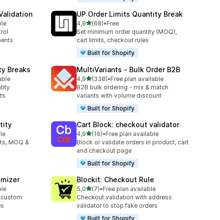
alidation
UP Order Limits Quantity Break
av 5 stjerner
ble
4,9
(68)
•
Free
Totalt 68 omtaler
rol
Set minimum order quantity (MOQ),
ments
cart limits, checkout rules
Built for Shopify
ty Breaks
MultiVariants ‑ Bulk Order B2B
av 5 stjerner
able
4,9
(338)
•
Free plan available
Totalt 338 omtaler
tity
B2B bulk ordering - mix & match
ts
variants with volume discount
Built for Shopify
tity
Cart Block: checkout validator
av 5 stjerner
le
4,9
(16)
•
Free plan available
Totalt 16 omtaler
its, MOQ &
Block or validate orders in product, cart
and checkout page
Built for Shopify
omizer
Blockit: Checkout Rule
av 5 stjerner
ble
5,0
(7)
•
Free plan available
Totalt 7 omtaler
 custom
Checkout validation with address
es
validator to stop fake orders
Built for Shopify