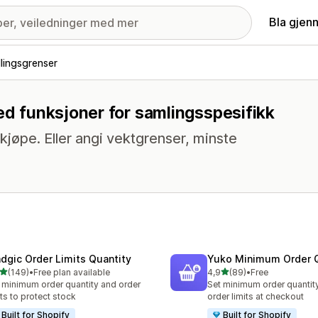
Bla gjen
llingsgrenser
med funksjoner for samlingsspesifikk
jøpe. Eller angi vektgrenser, minste
dgic Order Limits Quantity
Yuko Minimum Order Q
av 5 stjerner
av 5 stjerner
(149)
•
Free plan available
4,9
(89)
•
Free
alt 149 omtaler
Totalt 89 omtaler
 minimum order quantity and order
Set minimum order quantit
its to protect stock
order limits at checkout
Built for Shopify
Built for Shopify