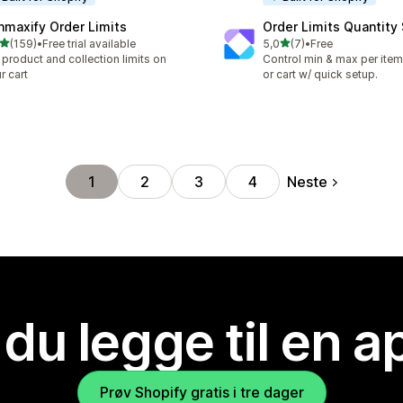
nmaxify Order Limits
Order Limits Quantity
av 5 stjerner
av 5 stjerner
(159)
•
Free trial available
5,0
(7)
•
Free
alt 159 omtaler
Totalt 7 omtaler
 product and collection limits on
Control min & max per item,
r cart
or cart w/ quick setup.
Neste
1
2
3
4
 du legge til en 
Prøv Shopify gratis i tre dager