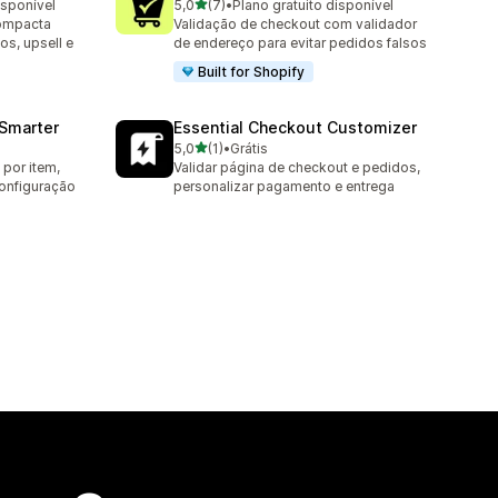
de 5 estrelas
isponível
5,0
(7)
•
Plano gratuito disponível
7 avaliações ao todo
compacta
Validação de checkout com validador
s, upsell e
de endereço para evitar pedidos falsos
Built for Shopify
 Smarter
Essential Checkout Customizer
de 5 estrelas
5,0
(1)
•
Grátis
1 avaliações ao todo
por item,
Validar página de checkout e pedidos,
onfiguração
personalizar pagamento e entrega