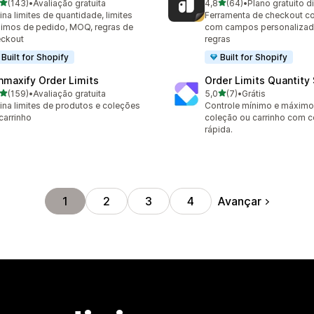
de 5 estrelas
de 5 estrelas
(143)
•
Avaliação gratuita
4,8
(64)
•
Plano gratuito d
 avaliações ao todo
64 avaliações ao todo
ina limites de quantidade, limites
Ferramenta de checkout 
imos de pedido, MOQ, regras de
com campos personalizado
eckout
regras
Built for Shopify
Built for Shopify
nmaxify Order Limits
Order Limits Quantity
de 5 estrelas
de 5 estrelas
(159)
•
Avaliação gratuita
5,0
(7)
•
Grátis
 avaliações ao todo
7 avaliações ao todo
ina limites de produtos e coleções
Controle mínimo e máximo 
carrinho
coleção ou carrinho com c
rápida.
Avançar
1
2
3
4