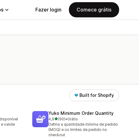
ps
Fazer login
Comece grátis
Built for Shopify
Yuko Minimum Order Quantity
de 5 estrelas
disponível
4,9
(90)
•
Grátis
90 avaliações ao todo
 e valide
Defina a quantidade mínima de pedido
(MOQ) e os limites de pedido no
checkout