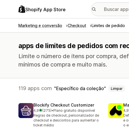
Shopify App Store
Marketing e conversão
Checkout
Limites de pedido
apps de limites de pedidos com re
Limite o número de itens por compra, def
mínimos de compra e muito mais.
119 apps com
Específico da coleção
Limpar
Blockify Checkout Customizer
Ma
de 5 estrelas
4,9
(275)
•
Plano gratuito disponível
4,9
275 avaliações ao todo
150
Regras de checkout, personalizador de
Def
checkout e descontos para aumentar o
e o
ticket médio
o e