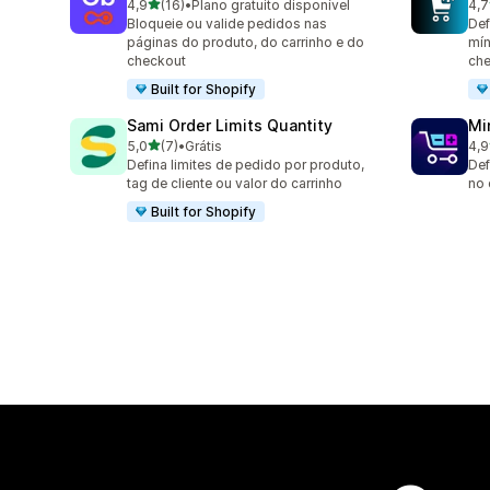
de 5 estrelas
4,9
(16)
•
Plano gratuito disponível
4,7
16 avaliações ao todo
143
Bloqueie ou valide pedidos nas
Def
páginas do produto, do carrinho e do
mín
checkout
ch
Built for Shopify
Sami Order Limits Quantity
Mi
de 5 estrelas
5,0
(7)
•
Grátis
4,9
7 avaliações ao todo
159
Defina limites de pedido por produto,
Def
tag de cliente ou valor do carrinho
no 
Built for Shopify