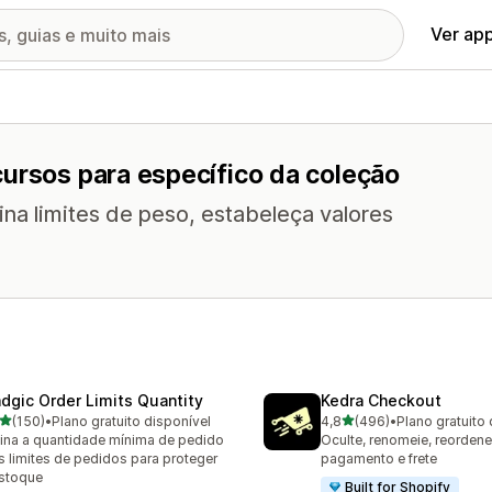
Ver ap
cursos para específico da coleção
ina limites de peso, estabeleça valores
dgic Order Limits Quantity
Kedra Checkout
de 5 estrelas
de 5 estrelas
(150)
•
Plano gratuito disponível
4,8
(496)
•
Plano gratuito 
 avaliações ao todo
496 avaliações ao todo
ina a quantidade mínima de pedido
Oculte, renomeie, reordene
s limites de pedidos para proteger
pagamento e frete
stoque
Built for Shopify