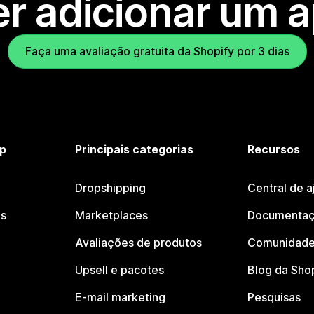
r adicionar um 
Faça uma avaliação gratuita da Shopify por 3 dias
p
Principais categorias
Recursos
Dropshipping
Central de a
os
Marketplaces
Documentaç
Avaliações de produtos
Comunidade
Upsell e pacotes
Blog da Sho
E-mail marketing
Pesquisas