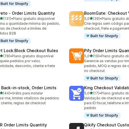
Built for Shopify
reto ‑ Order Limits Quantity
BoomGate: Checkout V
de 5 estrelas
de 5 estrelas
(131)
•
Plano gratuito disponível
5,0
(39)
•
Plano gratuito d
 avaliações ao todo
39 avaliações ao todo
ina a quantidade mínima do pedido,
Crie regras sem código par
ras de checkout e limites de
checkout, frete e pagamen
didos B2B
Built for Shopify
Built for Shopify
rt Lock:Block Checkout Rules
Pify Order Limits Quan
de 5 estrelas
de 5 estrelas
(78)
•
Plano gratuito disponível
5,0
(19)
•
Plano gratuito d
avaliações ao todo
19 avaliações ao todo
queie pedidos por valor,
Gerencie as vendas por lim
ntidade, desconto, cliente e frete
pedido, MOQ e regras de 
no checkout
Built for Shopify
 Back‑in‑stock, Order Limits
King Checkout Validat
de 5 estrelas
de 5 estrelas
(44)
•
Grátis para instalar
5,0
(17)
•
Plano gratuito d
avaliações ao todo
17 avaliações ao todo
se-me, limites vitalícios de pedidos
Validação de checkout e 
 cliente, regras de checkout
para ID fiscal, telefone e li
pedido
Built for Shopify
R Order Limits Quantity
Qikify Checkout Cust