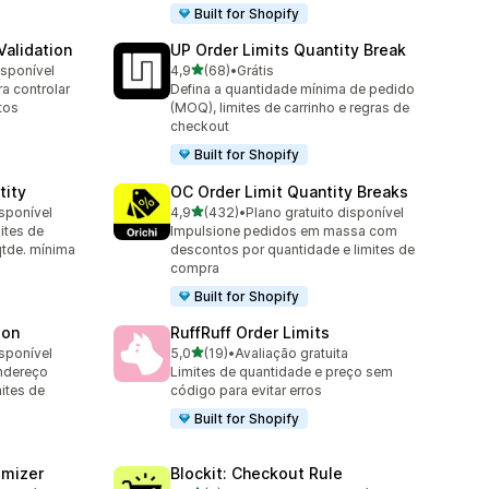
Built for Shopify
alidation
UP Order Limits Quantity Break
de 5 estrelas
isponível
4,9
(68)
•
Grátis
68 avaliações ao todo
a controlar
Defina a quantidade mínima de pedido
tos
(MOQ), limites de carrinho e regras de
checkout
Built for Shopify
tity
OC Order Limit Quantity Breaks
de 5 estrelas
isponível
4,9
(432)
•
Plano gratuito disponível
432 avaliações ao todo
ites de
Impulsione pedidos em massa com
qtde. mínima
descontos por quantidade e limites de
compra
Built for Shopify
ion
RuffRuff Order Limits
de 5 estrelas
isponível
5,0
(19)
•
Avaliação gratuita
19 avaliações ao todo
endereço
Limites de quantidade e preço sem
mites de
código para evitar erros
Built for Shopify
omizer
Blockit: Checkout Rule