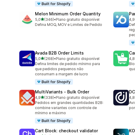
Built for Shopify
Melon Minimum Order Quantity
Pa
de 5 estrelas
5,0
(346)
•
Plano gratuito disponível
4,9
346 avaliações ao todo
131
Defina MOQ, MOV e Limites de Pedido
Def
reg
pe
Avada B2B Order Limits
Ca
de 5 estrelas
5,0
(268)
•
Plano gratuito disponível
4,8
268 avaliações ao todo
78 
Defina limites de pedido mínimo para
Blo
que pedidos pequenos não
qua
consumam a margem de lucro
Built for Shopify
MultiVariants ‑ Bulk Order
DC
de 5 estrelas
4,9
(338)
•
Plano gratuito disponível
4,8
338 avaliações ao todo
44 
Pedidos em grandes quantidades B2B:
Avi
combine variantes com controle de
por
mínimo e máximo
Built for Shopify
Cart Block: checkout validator
KO