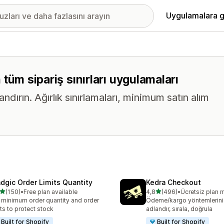
Uygulamalara g
n tüm sipariş sınırları uygulamaları
landırın. Ağırlık sınırlamaları, minimum satın alım
dgic Order Limits Quantity
Kedra Checkout
5 yıldız üzerinden
5 yıldız üzerinden
(150)
•
Free plan available
4,8
(496)
•
Ücretsiz plan 
lam 150 değerlendirme
toplam 496 değerlendirme
 minimum order quantity and order
Ödeme/kargo yöntemlerini 
its to protect stock
adlandır, sırala, doğrula
Built for Shopify
Built for Shopify