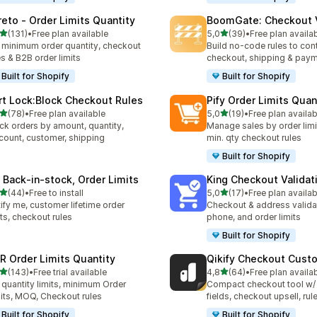
reto ‑ Order Limits Quantity
BoomGate: Checkout V
5 yıldız üzerinden
5 yıldız üzerinden
(131)
•
Free plan available
5,0
(39)
•
Free plan availa
lam 131 değerlendirme
toplam 39 değerlendirme
 minimum order quantity, checkout
Build no-code rules to cont
es & B2B order limits
checkout, shipping & pay
Built for Shopify
Built for Shopify
rt Lock:Block Checkout Rules
Pify Order Limits Quan
5 yıldız üzerinden
5 yıldız üzerinden
(78)
•
Free plan available
5,0
(19)
•
Free plan availab
lam 78 değerlendirme
toplam 19 değerlendirme
ck orders by amount, quantity,
Manage sales by order lim
count, customer, shipping
min. qty checkout rules
Built for Shopify
 Back‑in‑stock, Order Limits
King Checkout Validat
5 yıldız üzerinden
5 yıldız üzerinden
(44)
•
Free to install
5,0
(17)
•
Free plan availab
lam 44 değerlendirme
toplam 17 değerlendirme
ify me, customer lifetime order
Checkout & address validat
its, checkout rules
phone, and order limits
Built for Shopify
R Order Limits Quantity
Qikify Checkout Cust
5 yıldız üzerinden
5 yıldız üzerinden
(143)
•
Free trial available
4,8
(64)
•
Free plan availa
lam 143 değerlendirme
toplam 64 değerlendirme
 quantity limits, minimum Order
Compact checkout tool w/
its, MOQ, Checkout rules
fields, checkout upsell, rul
Built for Shopify
Built for Shopify