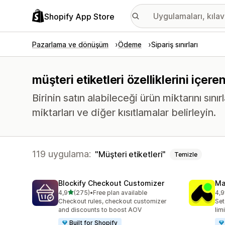
Shopify App Store
Pazarlama ve dönüşüm
Ödeme
Sipariş sınırları
müşteri etiketleri özelliklerini içere
Birinin satın alabileceği ürün miktarını sınır
miktarları ve diğer kısıtlamalar belirleyin.
119 uygulama:
Müşteri etiketleri
Temizle
Blockify Checkout Customizer
Ma
5 yıldız üzerinden
4,9
(275)
•
Free plan available
4,9
toplam 275 değerlendirme
top
Checkout rules, checkout customizer
Set
and discounts to boost AOV
lim
Built for Shopify