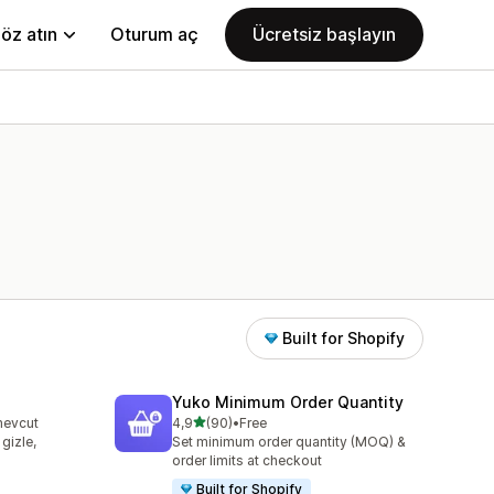
öz atın
Oturum aç
Ücretsiz başlayın
Built for Shopify
Yuko Minimum Order Quantity
5 yıldız üzerinden
mevcut
4,9
(90)
•
Free
toplam 90 değerlendirme
gizle,
Set minimum order quantity (MOQ) &
order limits at checkout
Built for Shopify