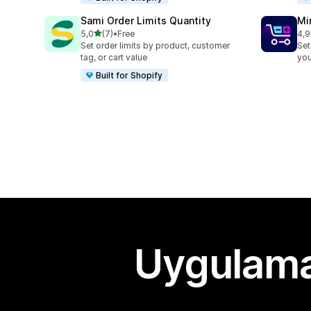
Sami Order Limits Quantity
Mi
5 yıldız üzerinden
5,0
(7)
•
Free
4,9
toplam 7 değerlendirme
top
Set order limits by product, customer
Set
tag, or cart value
you
Built for Shopify
Uygulama