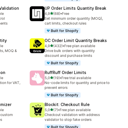
alidation
UP Order Limits Quantity Break
5 yıldız üzerinden
ble
4,9
(68)
•
Free
toplam 68 değerlendirme
rol
Set minimum order quantity (MOQ),
ments
cart limits, checkout rules
Built for Shopify
tity
OC Order Limit Quantity Breaks
5 yıldız üzerinden
le
4,9
(432)
•
Free plan available
toplam 432 değerlendirme
its, MOQ &
Drive bulk orders with quantity
discount and purchase limits
Built for Shopify
ion
RuffRuff Order Limits
5 yıldız üzerinden
le
5,0
(19)
•
Free trial available
toplam 19 değerlendirme
ion for VAT,
No‑code limits for quantity and price to
prevent errors
Built for Shopify
omizer
Blockit: Checkout Rule
5 yıldız üzerinden
ble
5,0
(7)
•
Free plan available
toplam 7 değerlendirme
 custom
Checkout validation with address
es
validator to stop fake orders
Built for Shopify