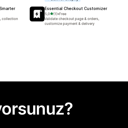
 Smarter
Essential Checkout Customizer
5 yıldız üzerinden
5,0
(1)
•
Free
toplam 1 değerlendirme
 collection
Validate checkout page & orders,
customize payment & delivery
yorsunuz?