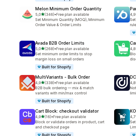
Melon Minimum Order Quantity
Pa
5 yıldız üzerinden
5,0
(346)
•
Free plan available
4,9
toplam 346 değerlendirme
top
Set Minimum Quantity (MOQ), Minimum
Set
Order Value & Order Limits
rul
Avada B2B Order Limits
Ca
5 yıldız üzerinden
5,0
(268)
•
Free plan available
4,8
toplam 268 değerlendirme
top
Set minimum order limits to stop
Blo
margin loss on small orders
dis
Built for Shopify
MultiVariants ‑ Bulk Order
DC
5 yıldız üzerinden
4,9
(338)
•
Free plan available
4,8
toplam 338 değerlendirme
top
B2B bulk ordering — mix & match
Not
variants with min/max control
lim
Built for Shopify
Cart Block: checkout validator
KO
5 yıldız üzerinden
4,9
(16)
•
Free plan available
4,7
toplam 16 değerlendirme
top
Block or validate orders in product, cart
Set
and checkout page
Lim
Built for Shopify