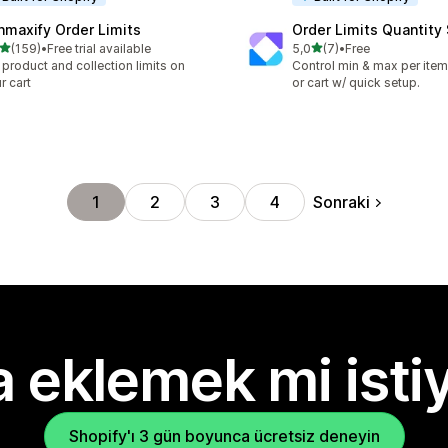
nmaxify Order Limits
Order Limits Quantity
5 yıldız üzerinden
5 yıldız üzerinden
(159)
•
Free trial available
5,0
(7)
•
Free
lam 159 değerlendirme
toplam 7 değerlendirme
 product and collection limits on
Control min & max per item,
r cart
or cart w/ quick setup.
Sonraki
1
2
3
4
 eklemek mi isti
Shopify'ı 3 gün boyunca ücretsiz deneyin