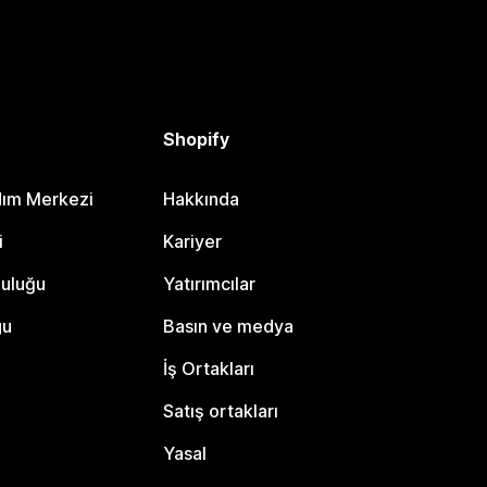
Shopify
dım Merkezi
Hakkında
i
Kariyer
luluğu
Yatırımcılar
gu
Basın ve medya
İş Ortakları
Satış ortakları
Yasal