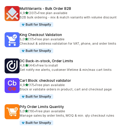
MultiVariants ‑ Bulk Order B2B
5 yıldız üzerinden
4,9
(337)
•
Free plan available
toplam 337 değerlendirme
B2B bulk ordering - mix & match variants with volume discount
Built for Shopify
King Checkout Validation
5 yıldız üzerinden
5,0
(17)
•
Free plan available
toplam 17 değerlendirme
Checkout & address validation for VAT, phone, and order limits
Built for Shopify
DC Back‑in‑stock, Order Limits
5 yıldız üzerinden
4,8
(44)
•
Free to install
toplam 44 değerlendirme
Set notify me alerts, customer lifetime & min/max cart limits
Cart Block: checkout validator
5 yıldız üzerinden
4,9
(17)
•
Free plan available
toplam 17 değerlendirme
Block or validate orders in product, cart and checkout page
Built for Shopify
Pify Order Limits Quantity
5 yıldız üzerinden
5,0
(19)
•
Free plan available
toplam 19 değerlendirme
Manage sales by order limits, MOQ & min. qty checkout rules
Built for Shopify