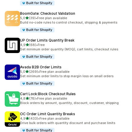
Built for Shopify
BoomGate: Checkout Validation
5 yıldız üzerinden
5,0
(39)
•
Free plan available
toplam 39 değerlendirme
Build no-code rules to control checkout, shipping & payments
Built for Shopify
UP Order Limits Quantity Break
5 yıldız üzerinden
4,9
(68)
•
Free
toplam 68 değerlendirme
Set minimum order quantity (MOQ), cart limits, checkout rules
Built for Shopify
Avada B2B Order Limits
5 yıldız üzerinden
5,0
(269)
•
Free plan available
toplam 269 değerlendirme
Set minimum order limits to stop margin loss on small orders
Built for Shopify
Cart Lock:Block Checkout Rules
5 yıldız üzerinden
4,8
(78)
•
Free plan available
toplam 78 değerlendirme
Block orders by amount, quantity, discount, customer, shipping
OC Order Limit Quantity Breaks
5 yıldız üzerinden
4,9
(433)
•
Free plan available
toplam 433 değerlendirme
Drive bulk orders with quantity discount and purchase limits
Built for Shopify