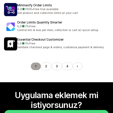
Minmaxify Order Limits
5 yıldız üzerinden
4,9
(159)
•
Free trial available
toplam 159 değerlendirme
Set product and collection limits on your cart
Order Limits Quantity Smarter
5 yıldız üzerinden
5,0
(7)
•
Free
toplam 7 değerlendirme
Control min & max per item, collection or cart w/ quick setup.
Essential Checkout Customizer
5 yıldız üzerinden
5,0
(1)
•
Free
toplam 1 değerlendirme
Validate checkout page & orders, customize payment & delivery
1
2
3
4
Uygulama eklemek mi
istiyorsunuz?