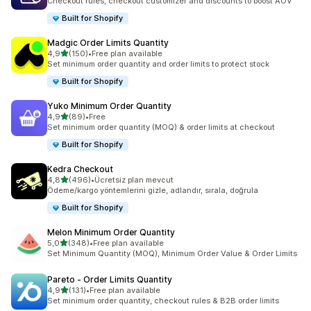
Checkout rules, checkout customizer and discounts to boost AOV
Built for Shopify
Madgic Order Limits Quantity
5 yıldız üzerinden
4,9
(150)
•
Free plan available
toplam 150 değerlendirme
Set minimum order quantity and order limits to protect stock
Built for Shopify
Yuko Minimum Order Quantity
5 yıldız üzerinden
4,9
(89)
•
Free
toplam 89 değerlendirme
Set minimum order quantity (MOQ) & order limits at checkout
Built for Shopify
Kedra Checkout
5 yıldız üzerinden
4,8
(496)
•
Ücretsiz plan mevcut
toplam 496 değerlendirme
Ödeme/kargo yöntemlerini gizle, adlandır, sırala, doğrula
Built for Shopify
Melon Minimum Order Quantity
5 yıldız üzerinden
5,0
(348)
•
Free plan available
toplam 348 değerlendirme
Set Minimum Quantity (MOQ), Minimum Order Value & Order Limits
Pareto ‑ Order Limits Quantity
5 yıldız üzerinden
4,9
(131)
•
Free plan available
toplam 131 değerlendirme
Set minimum order quantity, checkout rules & B2B order limits