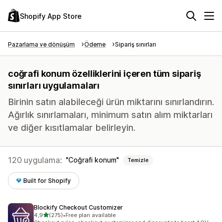
Shopify App Store
Pazarlama ve dönüşüm
Ödeme
Sipariş sınırları
coğrafi konum özelliklerini içeren tüm sipariş
sınırları uygulamaları
Birinin satın alabileceği ürün miktarını sınırlandırın.
Ağırlık sınırlamaları, minimum satın alım miktarları
ve diğer kısıtlamalar belirleyin.
120 uygulama:
Coğrafi konum
Temizle
Built for Shopify
Blockify Checkout Customizer
5 yıldız üzerinden
4,9
(275)
•
Free plan available
toplam 275 değerlendirme