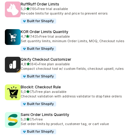
RuffRuff Order Limits
5 yıldız üzerinden
5,0
(19)
•
Free trial available
toplam 19 değerlendirme
No‑code limits for quantity and price to prevent errors
Built for Shopify
KOR Order Limits Quantity
5 yıldız üzerinden
4,7
(143)
•
Free trial available
toplam 143 değerlendirme
Set quantity limits, minimum Order Limits, MOQ, Checkout rules
Built for Shopify
Qikify Checkout Customizer
5 yıldız üzerinden
4,8
(64)
•
Free plan available
toplam 64 değerlendirme
Compact checkout tool w/ custom fields, checkout upsell, rules
Built for Shopify
Blockit: Checkout Rule
5 yıldız üzerinden
5,0
(7)
•
Free plan available
toplam 7 değerlendirme
Checkout validation with address validator to stop fake orders
Built for Shopify
Sami Order Limits Quantity
5 yıldız üzerinden
5,0
(7)
•
Free
toplam 7 değerlendirme
Set order limits by product, customer tag, or cart value
Built for Shopify