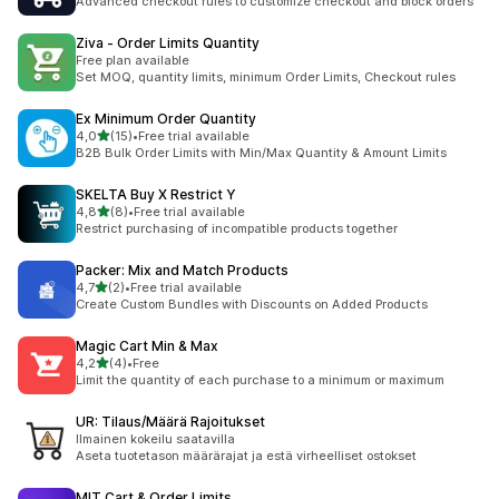
Advanced checkout rules to customize checkout and block orders
Ziva ‑ Order Limits Quantity
Free plan available
Set MOQ, quantity limits, minimum Order Limits, Checkout rules
Ex Minimum Order Quantity
/ 5 tähteä
4,0
(15)
•
Free trial available
15 arvostelua yhteensä
B2B Bulk Order Limits with Min/Max Quantity & Amount Limits
SKELTA Buy X Restrict Y
/ 5 tähteä
4,8
(8)
•
Free trial available
8 arvostelua yhteensä
Restrict purchasing of incompatible products together
Packer: Mix and Match Products
/ 5 tähteä
4,7
(2)
•
Free trial available
2 arvostelua yhteensä
Create Custom Bundles with Discounts on Added Products
Magic Cart Min & Max
/ 5 tähteä
4,2
(4)
•
Free
4 arvostelua yhteensä
Limit the quantity of each purchase to a minimum or maximum
UR: Tilaus/Määrä Rajoitukset
Ilmainen kokeilu saatavilla
Aseta tuotetason määrärajat ja estä virheelliset ostokset
MIT Cart & Order Limits