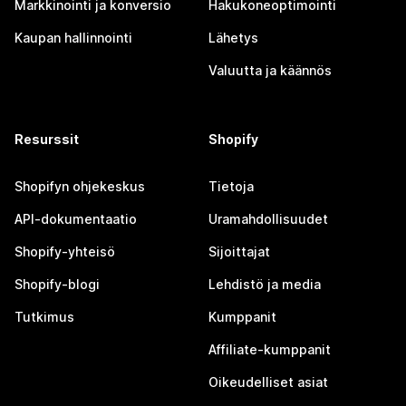
Markkinointi ja konversio
Hakukoneoptimointi
Kaupan hallinnointi
Lähetys
Valuutta ja käännös
Resurssit
Shopify
Shopifyn ohjekeskus
Tietoja
API-dokumentaatio
Uramahdollisuudet
Shopify-yhteisö
Sijoittajat
Shopify-blogi
Lehdistö ja media
Tutkimus
Kumppanit
Affiliate-kumppanit
Oikeudelliset asiat