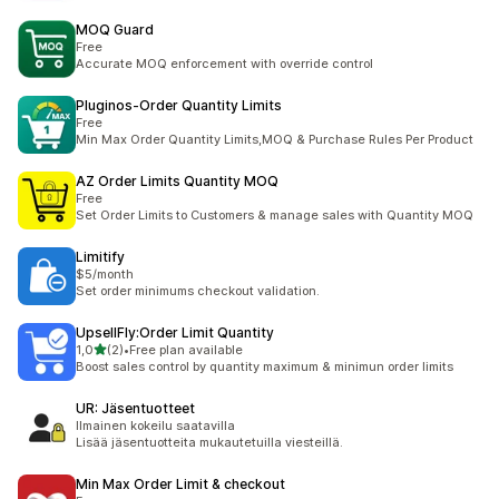
MOQ Guard
Free
Accurate MOQ enforcement with override control
Pluginos‑Order Quantity Limits
Free
Min Max Order Quantity Limits,MOQ & Purchase Rules Per Product
AZ Order Limits Quantity MOQ
Free
Set Order Limits to Customers & manage sales with Quantity MOQ
Limitify
$5/month
Set order minimums checkout validation.
UpsellFly:Order Limit Quantity
/ 5 tähteä
1,0
(2)
•
Free plan available
2 arvostelua yhteensä
Boost sales control by quantity maximum & minimun order limits
UR: Jäsentuotteet
Ilmainen kokeilu saatavilla
Lisää jäsentuotteita mukautetuilla viesteillä.
Min Max Order Limit & checkout