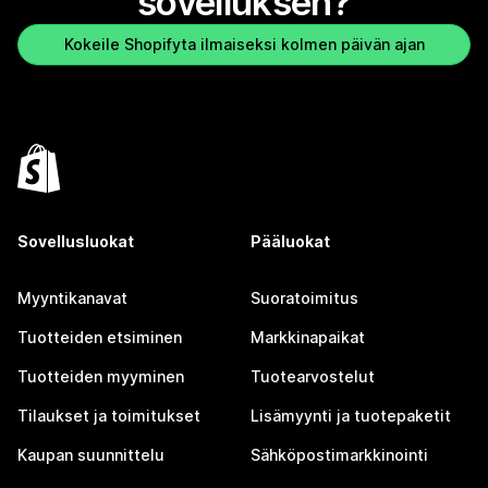
sovelluksen?
Kokeile Shopifyta ilmaiseksi kolmen päivän ajan
Sovellusluokat
Pääluokat
Myyntikanavat
Suoratoimitus
Tuotteiden etsiminen
Markkinapaikat
Tuotteiden myyminen
Tuotearvostelut
Tilaukset ja toimitukset
Lisämyynti ja tuotepaketit
Kaupan suunnittelu
Sähköpostimarkkinointi