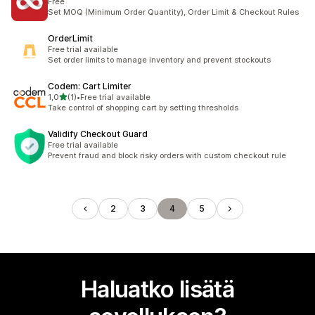
Free
Set MOQ (Minimum Order Quantity), Order Limit & Checkout Rules
OrderLimit
Free trial available
Set order limits to manage inventory and prevent stockouts
Codem: Cart Limiter
/ 5 tähteä
1,0
(1)
•
Free trial available
1 arvostelua yhteensä
Take control of shopping cart by setting thresholds
Validify Checkout Guard
Free trial available
Prevent fraud and block risky orders with custom checkout rule
2
3
4
5
Haluatko lisätä