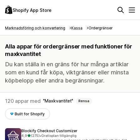
Shopify App Store
Marknadsföring och konvertering
Kassa
Ordergränser
Alla appar för ordergränser med funktioner för
maxkvantitet
Du kan ställa in en gräns för hur många artiklar
som en kund får köpa, viktgränser eller minsta
köpbelopp eller andra begränsningar.
120 appar med
Maxkvantitet
Rensa
Built for Shopify
Blockify Checkout Customizer
av 5 stjärnor
4,9
(275)
•
Gratisplan tillgänglig
275 recensioner totalt