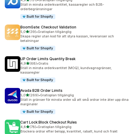
4,9
(131)
•
Gratisplan tillgänglig
131 recensioner totalt
Ställ in minsta orderkvantitet, kassaregler och B2B-
orderbegränsningar
Built for Shopify
BoomGate: Checkout Validation
av 5 stjärnor
5,0
(39)
•
Gratisplan tillgänglig
39 recensioner totalt
Skapa regler utan kod för att styra kassan, leveranser och
betalningar
Built for Shopify
UP Order Limits Quantity Break
av 5 stjärnor
4,9
(68)
•
Gratis
68 recensioner totalt
Ställ in minsta orderkvantitet (MOQ), kundvagnsgränser,
kassaregler
Built for Shopify
Avada B2B Order Limits
av 5 stjärnor
5,0
(269)
•
Gratisplan tillgänglig
269 recensioner totalt
Ställ in gränser för minsta order så att små ordrar inte äter upp dina
marginaler
Built for Shopify
Cart Lock:Block Checkout Rules
av 5 stjärnor
4,8
(78)
•
Gratisplan tillgänglig
78 recensioner totalt
Blockera ordrar efter belopp, kvantitet, rabatt, kund och frakt