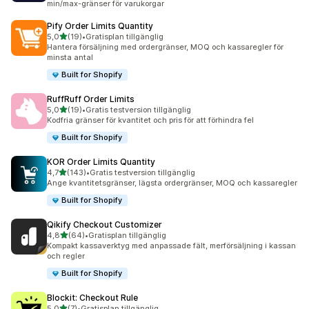
min/max-gränser för varukorgar
Pify Order Limits Quantity
av 5 stjärnor
5,0
(19)
•
Gratisplan tillgänglig
19 recensioner totalt
Hantera försäljning med ordergränser, MOQ och kassaregler för
minsta antal
Built for Shopify
RuffRuff Order Limits
av 5 stjärnor
5,0
(19)
•
Gratis testversion tillgänglig
19 recensioner totalt
Kodfria gränser för kvantitet och pris för att förhindra fel
Built for Shopify
KOR Order Limits Quantity
av 5 stjärnor
4,7
(143)
•
Gratis testversion tillgänglig
143 recensioner totalt
Ange kvantitetsgränser, lägsta ordergränser, MOQ och kassaregler
Built for Shopify
Qikify Checkout Customizer
av 5 stjärnor
4,8
(64)
•
Gratisplan tillgänglig
64 recensioner totalt
Kompakt kassaverktyg med anpassade fält, merförsäljning i kassan
och regler
Built for Shopify
Blockit: Checkout Rule
av 5 stjärnor
5,0
(7)
•
Gratisplan tillgänglig