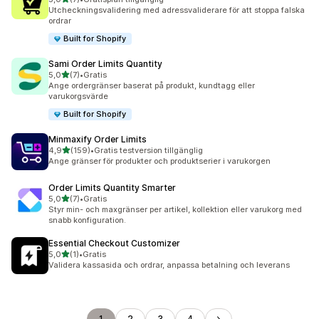
7 recensioner totalt
Utcheckningsvalidering med adressvaliderare för att stoppa falska
ordrar
Built for Shopify
Sami Order Limits Quantity
av 5 stjärnor
5,0
(7)
•
Gratis
7 recensioner totalt
Ange ordergränser baserat på produkt, kundtagg eller
varukorgsvärde
Built for Shopify
Minmaxify Order Limits
av 5 stjärnor
4,9
(159)
•
Gratis testversion tillgänglig
159 recensioner totalt
Ange gränser för produkter och produktserier i varukorgen
Order Limits Quantity Smarter
av 5 stjärnor
5,0
(7)
•
Gratis
7 recensioner totalt
Styr min- och maxgränser per artikel, kollektion eller varukorg med
snabb konfiguration.
Essential Checkout Customizer
av 5 stjärnor
5,0
(1)
•
Gratis
1 recensioner totalt
Validera kassasida och ordrar, anpassa betalning och leverans
1
2
3
4