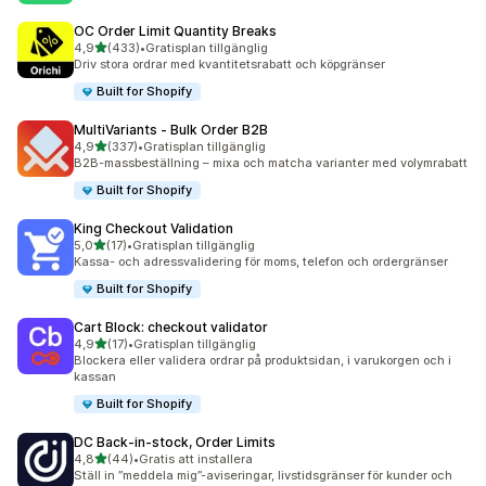
OC Order Limit Quantity Breaks
av 5 stjärnor
4,9
(433)
•
Gratisplan tillgänglig
433 recensioner totalt
Driv stora ordrar med kvantitetsrabatt och köpgränser
Built for Shopify
MultiVariants ‑ Bulk Order B2B
av 5 stjärnor
4,9
(337)
•
Gratisplan tillgänglig
337 recensioner totalt
B2B-massbeställning – mixa och matcha varianter med volymrabatt
Built for Shopify
King Checkout Validation
av 5 stjärnor
5,0
(17)
•
Gratisplan tillgänglig
17 recensioner totalt
Kassa- och adressvalidering för moms, telefon och ordergränser
Built for Shopify
Cart Block: checkout validator
av 5 stjärnor
4,9
(17)
•
Gratisplan tillgänglig
17 recensioner totalt
Blockera eller validera ordrar på produktsidan, i varukorgen och i
kassan
Built for Shopify
DC Back‑in‑stock, Order Limits
av 5 stjärnor
4,8
(44)
•
Gratis att installera
44 recensioner totalt
Ställ in ”meddela mig”-aviseringar, livstidsgränser för kunder och