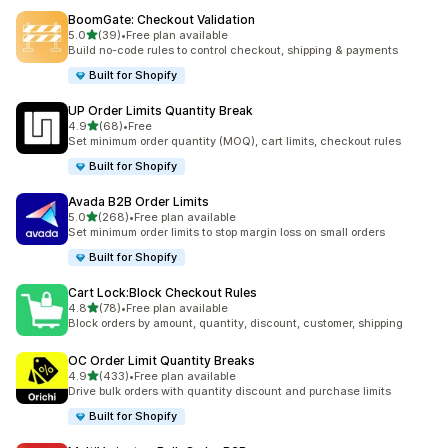
BoomGate: Checkout Validation
เต็ม 5 ดาว
5.0
(39)
•
Free plan available
ทั้งหมด 39 รีวิว
Build no-code rules to control checkout, shipping & payments
Built for Shopify
UP Order Limits Quantity Break
เต็ม 5 ดาว
4.9
(68)
•
Free
ทั้งหมด 68 รีวิว
Set minimum order quantity (MOQ), cart limits, checkout rules
Built for Shopify
Avada B2B Order Limits
เต็ม 5 ดาว
5.0
(268)
•
Free plan available
ทั้งหมด 268 รีวิว
Set minimum order limits to stop margin loss on small orders
Built for Shopify
Cart Lock:Block Checkout Rules
เต็ม 5 ดาว
4.8
(78)
•
Free plan available
ทั้งหมด 78 รีวิว
Block orders by amount, quantity, discount, customer, shipping
OC Order Limit Quantity Breaks
เต็ม 5 ดาว
4.9
(433)
•
Free plan available
ทั้งหมด 433 รีวิว
Drive bulk orders with quantity discount and purchase limits
Built for Shopify