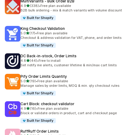
MultiVariants ‑ Bulk Order B2B
เต็ม 5 ดาว
4.9
(338)
•
Free plan available
ทั้งหมด 338 รีวิว
B2B bulk ordering - mix & match variants with volume discount
Built for Shopify
King Checkout Validation
เต็ม 5 ดาว
5.0
(17)
•
Free plan available
ทั้งหมด 17 รีวิว
Checkout & address validation for VAT, phone, and order limits
Built for Shopify
DC Back‑in‑stock, Order Limits
เต็ม 5 ดาว
4.8
(44)
•
Free to install
ทั้งหมด 44 รีวิว
Set notify me alerts, customer lifetime & min/max cart limits
Pify Order Limits Quantity
เต็ม 5 ดาว
5.0
(19)
•
Free plan available
ทั้งหมด 19 รีวิว
Manage sales by order limits, MOQ & min. qty checkout rules
Built for Shopify
Cart Block: checkout validator
เต็ม 5 ดาว
4.9
(16)
•
Free plan available
ทั้งหมด 16 รีวิว
Block or validate orders in product, cart and checkout page
Built for Shopify
RuffRuff Order Limits