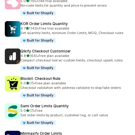
เต็ม 5 ดาว
5.0
(19)
•
Free trial available
ทั้งหมด 19 รีวิว
No‑code limits for quantity and price to prevent errors
Built for Shopify
KOR Order Limits Quantity
เต็ม 5 ดาว
4.7
(143)
•
Free trial available
ทั้งหมด 143 รีวิว
Set quantity limits, minimum Order Limits, MOQ, Checkout rules
Built for Shopify
Qikify Checkout Customizer
เต็ม 5 ดาว
4.8
(64)
•
Free plan available
ทั้งหมด 64 รีวิว
Compact checkout tool w/ custom fields, checkout upsell, rules
Built for Shopify
Blockit: Checkout Rule
เต็ม 5 ดาว
5.0
(7)
•
Free plan available
ทั้งหมด 7 รีวิว
Checkout validation with address validator to stop fake orders
Built for Shopify
Sami Order Limits Quantity
เต็ม 5 ดาว
5.0
(7)
•
Free
ทั้งหมด 7 รีวิว
Set order limits by product, customer tag, or cart value
Built for Shopify
Minmaxify Order Limits