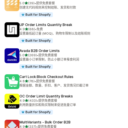
星（满分 5 星）
5.0
(39)
•
提供免费套餐
总共 39 条评论
创建无代码规则来控制结账、发货和付款
Built for Shopify
UP Order Limits Quantity Break
星（满分 5 星）
4.9
(68)
•
免费
总共 68 条评论
设置最低起订量 (MOQ)、购物车限制以及结账规则
Built for Shopify
Avada B2B Order Limits
星（满分 5 星）
5.0
(269)
•
提供免费套餐
总共 269 条评论
设置最小订单限制，防止小额订单蚕食利润
Built for Shopify
Cart Lock:Block Checkout Rules
星（满分 5 星）
4.8
(78)
•
提供免费套餐
总共 78 条评论
根据金额、数量、折扣、客户、发货情况拦截订单
OC Order Limit Quantity Breaks
星（满分 5 星）
4.9
(433)
•
提供免费套餐
总共 433 条评论
利用数量折扣和购买限制来促进批量订单
Built for Shopify
MultiVariants ‑ Bulk Order B2B
星（满分 5 星）
4.9
(337)
•
提供免费套餐