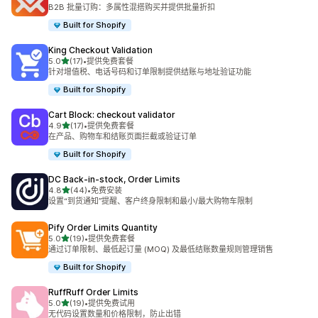
总共 337 条评论
B2B 批量订购：多属性混搭购买并提供批量折扣
Built for Shopify
King Checkout Validation
星（满分 5 星）
5.0
(17)
•
提供免费套餐
总共 17 条评论
针对增值税、电话号码和订单限制提供结账与地址验证功能
Built for Shopify
Cart Block: checkout validator
星（满分 5 星）
4.9
(17)
•
提供免费套餐
总共 17 条评论
在产品、购物车和结账页面拦截或验证订单
Built for Shopify
DC Back‑in‑stock, Order Limits
星（满分 5 星）
4.8
(44)
•
免费安装
总共 44 条评论
设置“到货通知”提醒、客户终身限制和最小/最大购物车限制
Pify Order Limits Quantity
星（满分 5 星）
5.0
(19)
•
提供免费套餐
总共 19 条评论
通过订单限制、最低起订量 (MOQ) 及最低结账数量规则管理销售
Built for Shopify
RuffRuff Order Limits
星（满分 5 星）
5.0
(19)
•
提供免费试用
总共 19 条评论
无代码设置数量和价格限制，防止出错