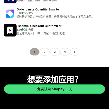
为购物车设置产品和产品系列限制
Order Limits Quantity Smarter
星（满分 5 星）
5.0
(7)
•
免费
总共 7 条评论
通过快速设置，控制每件商品、产品系列或购物车的下限和上限。
Essential Checkout Customizer
星（满分 5 星）
5.0
(1)
•
免费
总共 1 条评论
验证结账页面和订单，自定义付款和配送
1
2
3
4
想要添加应用？
免费试用 Shopify 3 天