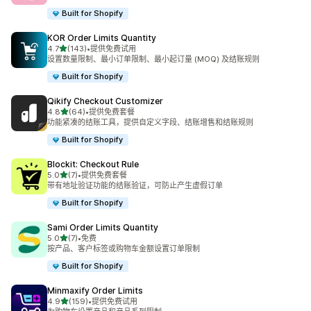
Built for Shopify
KOR Order Limits Quantity
星（满分 5 星）
4.7
(143)
•
提供免费试用
总共 143 条评论
设置数量限制、最小订单限制、最小起订量 (MOQ) 及结账规则
Built for Shopify
Qikify Checkout Customizer
星（满分 5 星）
4.8
(64)
•
提供免费套餐
总共 64 条评论
功能紧凑的结账工具，提供自定义字段、结账增售和结账规则
Built for Shopify
Blockit: Checkout Rule
星（满分 5 星）
5.0
(7)
•
提供免费套餐
总共 7 条评论
带有地址验证功能的结账验证，可防止产生虚假订单
Built for Shopify
Sami Order Limits Quantity
星（满分 5 星）
5.0
(7)
•
免费
总共 7 条评论
按产品、客户标签或购物车金额设置订单限制
Built for Shopify
Minmaxify Order Limits
星（满分 5 星）
4.9
(159)
•
提供免费试用
总共 159 条评论