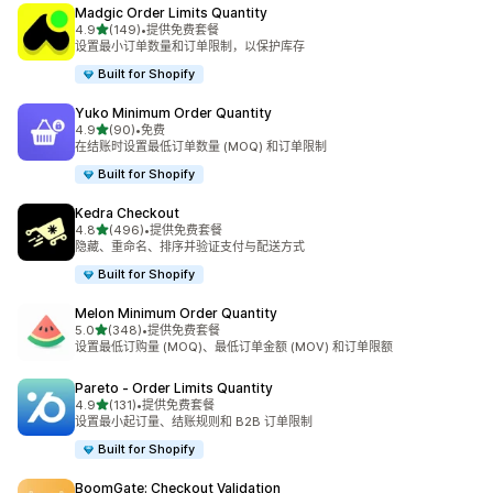
Madgic Order Limits Quantity
星（满分 5 星）
4.9
(149)
•
提供免费套餐
总共 149 条评论
设置最小订单数量和订单限制，以保护库存
Built for Shopify
Yuko Minimum Order Quantity
星（满分 5 星）
4.9
(90)
•
免费
总共 90 条评论
在结账时设置最低订单数量 (MOQ) 和订单限制
Built for Shopify
Kedra Checkout
星（满分 5 星）
4.8
(496)
•
提供免费套餐
总共 496 条评论
隐藏、重命名、排序并验证支付与配送方式
Built for Shopify
Melon Minimum Order Quantity
星（满分 5 星）
5.0
(348)
•
提供免费套餐
总共 348 条评论
设置最低订购量 (MOQ)、最低订单金额 (MOV) 和订单限额
Pareto ‑ Order Limits Quantity
星（满分 5 星）
4.9
(131)
•
提供免费套餐
总共 131 条评论
设置最小起订量、结账规则和 B2B 订单限制
Built for Shopify
BoomGate: Checkout Validation