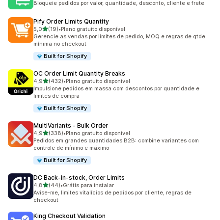
Bloqueie pedidos por valor, quantidade, desconto, cliente e frete
Pify Order Limits Quantity
de 5 estrelas
5,0
(19)
•
Plano gratuito disponível
19 avaliações ao todo
Gerencie as vendas por limites de pedido, MOQ e regras de qtde.
mínima no checkout
Built for Shopify
OC Order Limit Quantity Breaks
de 5 estrelas
4,9
(432)
•
Plano gratuito disponível
432 avaliações ao todo
Impulsione pedidos em massa com descontos por quantidade e
limites de compra
Built for Shopify
MultiVariants ‑ Bulk Order
de 5 estrelas
4,9
(338)
•
Plano gratuito disponível
338 avaliações ao todo
Pedidos em grandes quantidades B2B: combine variantes com
controle de mínimo e máximo
Built for Shopify
DC Back‑in‑stock, Order Limits
de 5 estrelas
4,8
(44)
•
Grátis para instalar
44 avaliações ao todo
Avise-me, limites vitalícios de pedidos por cliente, regras de
checkout
King Checkout Validation