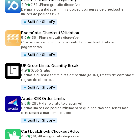
de 5 estrelas
4,9
(131)
•
Plano gratuito disponível
131 avaliações ao todo
Defina a quantidade mínima do pedido, regras de checkout e
limites de pedidos B2B
Built for Shopify
BoomGate: Checkout Validation
de 5 estrelas
5,0
(39)
•
Plano gratuito disponível
39 avaliações ao todo
Crie regras sem código para controlar checkout, frete e
pagamentos
Built for Shopify
UP Order Limits Quantity Break
de 5 estrelas
4,9
(68)
•
Grátis
68 avaliações ao todo
Defina a quantidade mínima de pedido (MOQ), limites de carrinho e
regras de checkout
Built for Shopify
Avada B2B Order Limits
de 5 estrelas
5,0
(268)
•
Plano gratuito disponível
268 avaliações ao todo
Defina limites de pedido mínimo para que pedidos pequenos não
consumam a margem de lucro
Built for Shopify
Cart Lock:Block Checkout Rules
de 5 estrelas
4,8
(78)
•
Plano gratuito disponível
78 avaliações ao todo