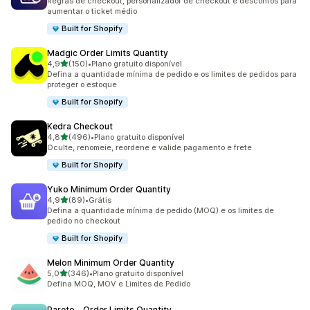
Regras de checkout, personalizador de checkout e descontos para
aumentar o ticket médio
Built for Shopify
Madgic Order Limits Quantity
de 5 estrelas
4,9
(150)
•
Plano gratuito disponível
150 avaliações ao todo
Defina a quantidade mínima de pedido e os limites de pedidos para
proteger o estoque
Built for Shopify
Kedra Checkout
de 5 estrelas
4,8
(496)
•
Plano gratuito disponível
496 avaliações ao todo
Oculte, renomeie, reordene e valide pagamento e frete
Built for Shopify
Yuko Minimum Order Quantity
de 5 estrelas
4,9
(89)
•
Grátis
89 avaliações ao todo
Defina a quantidade mínima de pedido (MOQ) e os limites de
pedido no checkout
Built for Shopify
Melon Minimum Order Quantity
de 5 estrelas
5,0
(346)
•
Plano gratuito disponível
346 avaliações ao todo
Defina MOQ, MOV e Limites de Pedido
Pareto ‑ Order Limits Quantity