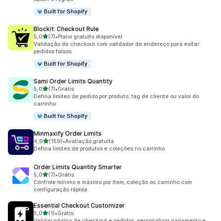
Built for Shopify
Blockit: Checkout Rule
de 5 estrelas
5,0
(7)
•
Plano gratuito disponível
7 avaliações ao todo
Validação de checkout com validador de endereço para evitar
pedidos falsos
Built for Shopify
Sami Order Limits Quantity
de 5 estrelas
5,0
(7)
•
Grátis
7 avaliações ao todo
Defina limites de pedido por produto, tag de cliente ou valor do
carrinho
Built for Shopify
Minmaxify Order Limits
de 5 estrelas
4,9
(159)
•
Avaliação gratuita
159 avaliações ao todo
Defina limites de produtos e coleções no carrinho
Order Limits Quantity Smarter
de 5 estrelas
5,0
(7)
•
Grátis
7 avaliações ao todo
Controle mínimo e máximo por item, coleção ou carrinho com
configuração rápida.
Essential Checkout Customizer
de 5 estrelas
5,0
(1)
•
Grátis
1 avaliações ao todo
Validar página de checkout e pedidos, personalizar pagamento e