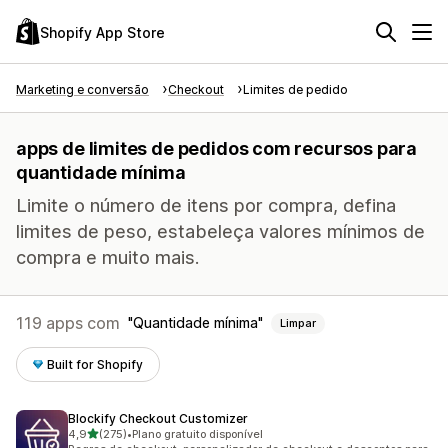
Shopify App Store
Marketing e conversão
Checkout
Limites de pedido
apps de limites de pedidos com recursos para
quantidade mínima
Limite o número de itens por compra, defina
limites de peso, estabeleça valores mínimos de
compra e muito mais.
119 apps com
Quantidade mínima
Limpar
Built for Shopify
Blockify Checkout Customizer
de 5 estrelas
4,9
(275)
•
Plano gratuito disponível
275 avaliações ao todo