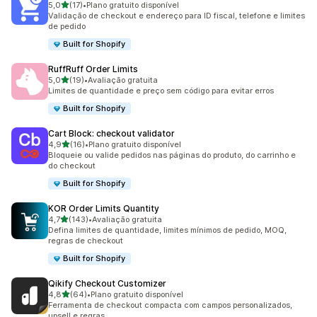
de 5 estrelas
5,0
(17)
•
Plano gratuito disponível
17 avaliações ao todo
Validação de checkout e endereço para ID fiscal, telefone e limites
de pedido
Built for Shopify
RuffRuff Order Limits
de 5 estrelas
5,0
(19)
•
Avaliação gratuita
19 avaliações ao todo
Limites de quantidade e preço sem código para evitar erros
Built for Shopify
Cart Block: checkout validator
de 5 estrelas
4,9
(16)
•
Plano gratuito disponível
16 avaliações ao todo
Bloqueie ou valide pedidos nas páginas do produto, do carrinho e
do checkout
Built for Shopify
KOR Order Limits Quantity
de 5 estrelas
4,7
(143)
•
Avaliação gratuita
143 avaliações ao todo
Defina limites de quantidade, limites mínimos de pedido, MOQ,
regras de checkout
Built for Shopify
Qikify Checkout Customizer
de 5 estrelas
4,8
(64)
•
Plano gratuito disponível
64 avaliações ao todo
Ferramenta de checkout compacta com campos personalizados,
upsell e regras