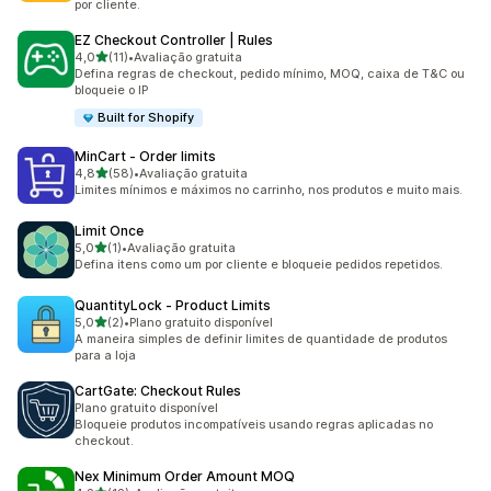
por cliente.
EZ Checkout Controller | Rules
de 5 estrelas
4,0
(11)
•
Avaliação gratuita
11 avaliações ao todo
Defina regras de checkout, pedido mínimo, MOQ, caixa de T&C ou
bloqueie o IP
Built for Shopify
MinCart ‑ Order limits
de 5 estrelas
4,8
(58)
•
Avaliação gratuita
58 avaliações ao todo
Limites mínimos e máximos no carrinho, nos produtos e muito mais.
Limit Once
de 5 estrelas
5,0
(1)
•
Avaliação gratuita
1 avaliações ao todo
Defina itens como um por cliente e bloqueie pedidos repetidos.
QuantityLock ‑ Product Limits
de 5 estrelas
5,0
(2)
•
Plano gratuito disponível
2 avaliações ao todo
A maneira simples de definir limites de quantidade de produtos
para a loja
CartGate: Checkout Rules
Plano gratuito disponível
Bloqueie produtos incompatíveis usando regras aplicadas no
checkout.
Nex Minimum Order Amount MOQ