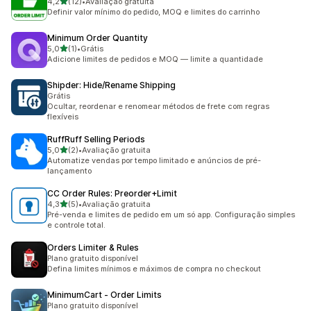
de 5 estrelas
4,2
(12)
•
Avaliação gratuita
12 avaliações ao todo
Definir valor mínimo do pedido, MOQ e limites do carrinho
Minimum Order Quantity
de 5 estrelas
5,0
(1)
•
Grátis
1 avaliações ao todo
Adicione limites de pedidos e MOQ — limite a quantidade
Shipder: Hide/Rename Shipping
Grátis
Ocultar, reordenar e renomear métodos de frete com regras
flexíveis
RuffRuff Selling Periods
de 5 estrelas
5,0
(2)
•
Avaliação gratuita
2 avaliações ao todo
Automatize vendas por tempo limitado e anúncios de pré-
lançamento
CC Order Rules: Preorder+Limit
de 5 estrelas
4,3
(5)
•
Avaliação gratuita
5 avaliações ao todo
Pré-venda e limites de pedido em um só app. Configuração simples
e controle total.
Orders Limiter & Rules
Plano gratuito disponível
Defina limites mínimos e máximos de compra no checkout
MinimumCart ‑ Order Limits
Plano gratuito disponível