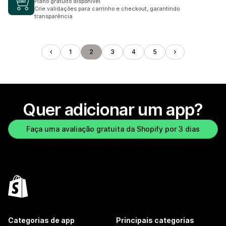
Plano gratuito disponível
Crie validações para carrinho e checkout, garantindo
transparência
1
2
3
4
5
Quer adicionar um app?
Faça uma avaliação gratuita da Shopify por 3 dias
Categorias de app
Principais categorias