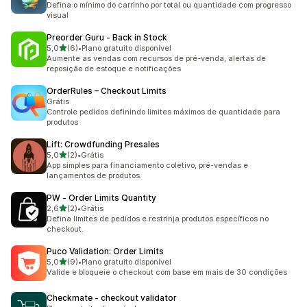
Defina o mínimo do carrinho por total ou quantidade com progresso
visual
Preorder Guru ‑ Back in Stock
de 5 estrelas
5,0
(6)
•
Plano gratuito disponível
6 avaliações ao todo
Aumente as vendas com recursos de pré-venda, alertas de
reposição de estoque e notificações
OrderRules – Checkout Limits
Grátis
Controle pedidos definindo limites máximos de quantidade para
produtos
Lift: Crowdfunding Presales
de 5 estrelas
5,0
(2)
•
Grátis
2 avaliações ao todo
App simples para financiamento coletivo, pré-vendas e
lançamentos de produtos.
PW ‑ Order Limits Quantity
de 5 estrelas
2,6
(2)
•
Grátis
2 avaliações ao todo
Defina limites de pedidos e restrinja produtos específicos no
checkout.
Puco Validation: Order Limits
de 5 estrelas
5,0
(9)
•
Plano gratuito disponível
9 avaliações ao todo
Valide e bloqueie o checkout com base em mais de 30 condições
Checkmate ‑ checkout validator