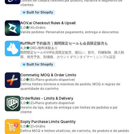
Limites de compra flexíveis por produto, variante e segmento de
clientes
Built for Shopify
AOV.ai Checkout Rules & Upsell
de 5 estrelas
5,0
(4)
•
Grátis
4 avaliações ao todo
Valide pedidos. Personalize pagamento, entrega e descontos.
RuffRuff 予約販売｜期間限定セールも会員限定販売も
de 5 estrelas
4,9
(36)
•
無料体験あり
36 avaliações ao todo
期間限定セールやVIP会員限定販売、後払い、割引、同梱制御、購入制
限、発売予告、卸価格、カウントダウンタイマー｜シンプル設定
Built for Shopify
Commetiq: MOQ & Order Limits
de 5 estrelas
5,0
(6)
•
Plano gratuito disponível
6 avaliações ao todo
Defina limites mínimos e máximos de pedido, MOQ e regras de
quantidade do carrinho
OrderRules ‑ Limits & Delivery
de 5 estrelas
5,0
(2)
•
Plano gratuito disponível
2 avaliações ao todo
Horário da loja, data de entrega com limites de pedidos e por
cliente
Soply Purchase Limits Quantity
de 5 estrelas
5,0
(2)
•
Grátis
2 avaliações ao todo
Defina MOQ e limites vitalícios, de carrinho, de produto e de pedido